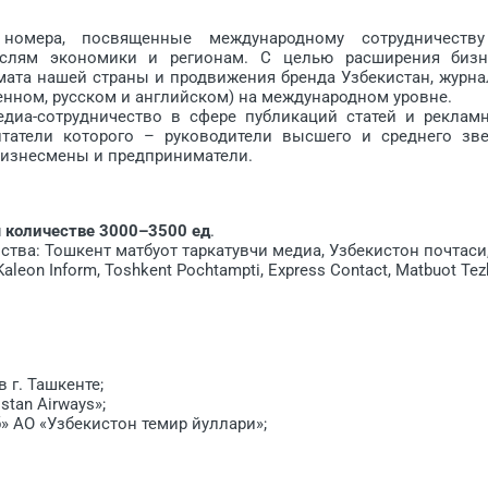
 номера, посвященные международному сотрудничеств
аслям экономики и регионам. С целью расширения бизн
ата нашей страны и продвижения бренда Узбекистан, журна
венном, русском и английском) на международном уровне.
диа-сотрудничество в сфере публикаций статей и реклам
татели которого – руководители высшего и среднего зве
бизнесмены и предприниматели.
 количестве 3000–3500 ед
.
тва: Тошкент матбуот таркатувчи медиа, Узбекистон почтаси
aleon Inform, Toshkent Pochtampti, Express Contact, Matbuot Tez
 г. Ташкенте;
tan Airways»;
 АО «Узбекистон темир йуллари»;