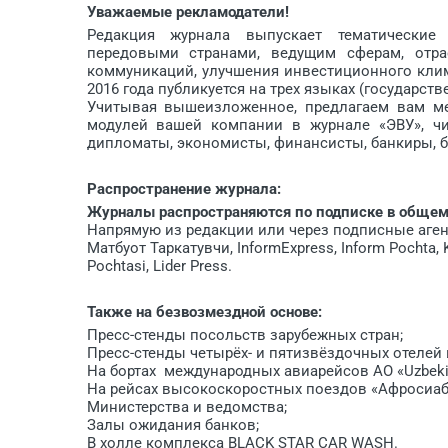
Уважаемые рекламодатели!
Редакция журнала выпускает тематические
передовыми странами, ведущим сферам, отр
коммуникаций, улучшения инвестиционного клим
2016 года публикуется на трех языках (государст
Учитывая вышеизложенное, предлагаем вам ме
модулей вашей компании в журнале «ЭВУ», чи
дипломаты, экономисты, финансисты, банкиры, 
Распространение журнала:
Журналы распространяются по подписке в общем
Напрямую из редакции или через подписные агенс
Матбуот Таркатувчи, InformExpress, Inform Pochta, K
Pochtasi, Lider Press.
Также на безвозмездной основе:
Пресс-стенды посольств зарубежных стран;
Пресс-стенды четырёх- и пятизвёздочных отелей в
На бортах международных авиарейсов АО «Uzbekis
На рейсах высокоскоростных поездов «Афросиаб»
Министерства и ведомства;
Залы ожидания банков;
В холле комплекса BLACK STAR CAR WASH.