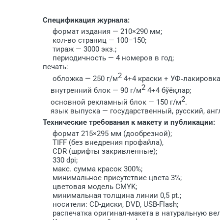
Спецификация журнала:
формат издания — 210×290 мм;
кол-во страниц — 100–150;
тираж — 3000 экз.;
периодичность — 4 номеров в год;
печать:
2
обложка — 250 г/м
4+4 краски + УФ‐лакировка
2
внутренний блок — 90 г/м
4+4 бўёқлар;
2
основной рекламный блок — 150 г/м
.
язык выпуска — государственный, русский, анг
Технические требования к макету и публикации
:
формат 215×295 мм (дообрезной);
TIFF (без внедрения профайла),
CDR (шрифты закривленные);
330 dpi;
макс. сумма красок 300%;
минимальное присутствие цвета 3%;
цветовая модель CMYK;
минимальная толщина линии 0,5 pt.;
носители: CD-диски, DVD, USB-Flash;
распечатка оригинал-макета в натуральную вел