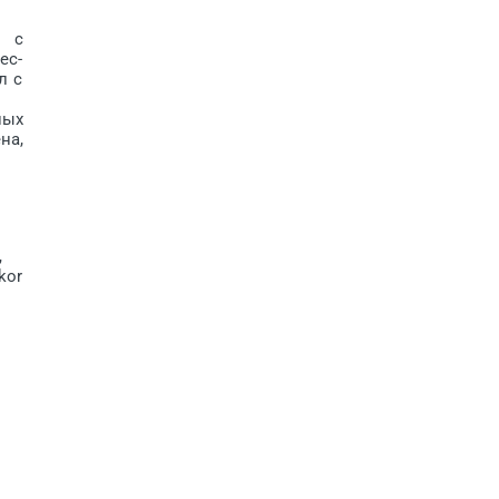
у с
ес-
л с
ных
на,
,
kor