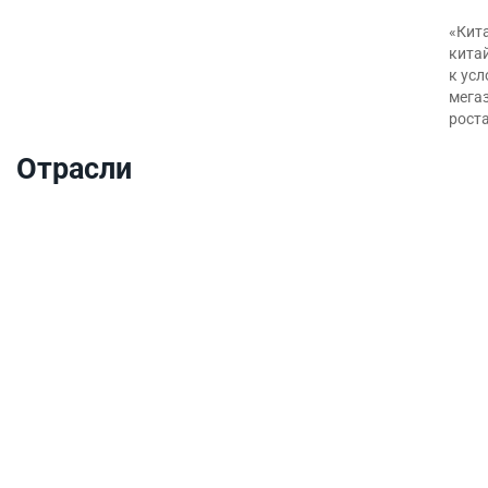
«Кита
кита
к ус
мегаз
роста
Отрасли