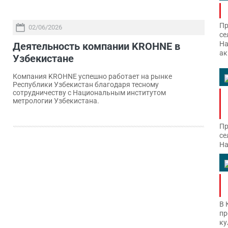
Пр
02/06/2026
се
На
Деятельность компании KROHNE в
ак
Узбекистане
Компания KROHNE успешно работает на рынке
Республики Узбекистан благодаря тесному
сотрудничеству с Национальным институтом
метрологии Узбекистана.
Пр
се
На
В 
пр
ку