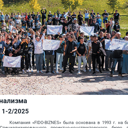
онализма
1-2/2025
Компания «FIDO-BIZNES» была основана в 1993 г. на б
Специализированного проектно-конструкторского бюро 