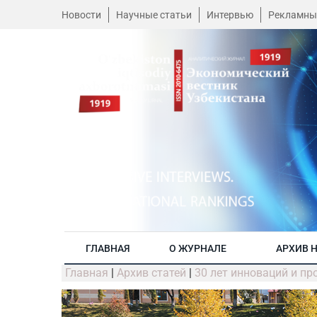
Новости
Научные статьи
Интервью
Рекламны
ГЛАВНАЯ
О ЖУРНАЛЕ
АРХИВ 
Главная
|
Архив статей
|
30 лет инноваций и п