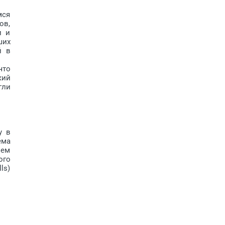
мся
ов,
и и
ших
й в
что
кий
гли
у в
ема
ием
ого
ls)