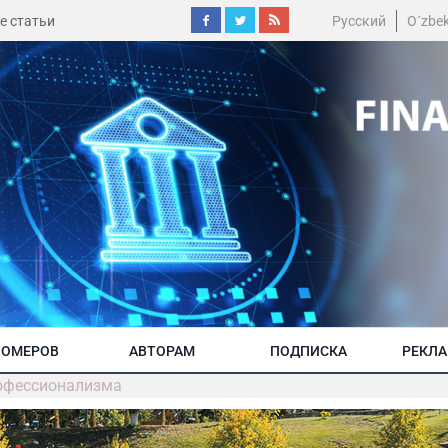
е статьи
Русский
O´zbe
НОМЕРОВ
АВТОРАМ
ПОДПИСКА
РЕКЛ
рофессионализма