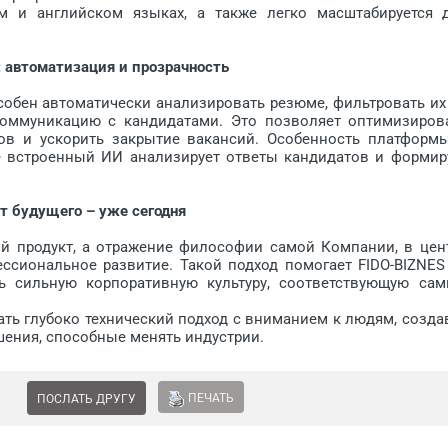
 английском языках, а также легко масштабируется 
 автоматизация и прозрачность
собен автоматически анализировать резюме, фильтровать их
оммуникацию с кандидатами. Это позволяет оптимизиров
еров и ускорить закрытие вакансий. Особенность платформ
где встроенный ИИ анализирует ответы кандидатов и формир
т будущего – уже сегодня
 продукт, а отражение философии самой Компании, в цен
ессиональное развитие. Такой подход помогает FIDO-BIZNES
ь сильную корпоративную культуру, соответствующую са
тать глубоко технический подход с вниманием к людям, созда
шения, способные менять индустрии.
ПЕЧАТЬ
ПОСЛАТЬ ДРУГУ