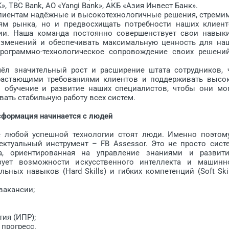
, TBC Bank, АО «Yangi Bank», АКБ «Азия Инвест Банк».
иентам надёжные и высокотехнологичные решения, стреми
ям рынка, но и предвосхищать потребности наших клиент
ии. Наша команда постоянно совершенствует свои навык
изменений и обеспечивать максимальную ценность для на
рограммно-технологическое сопровождение своих решени
значительный рост и расширение штата сотрудников, 
растающими требованиями клиентов и поддерживать высо
 обучение и развитие наших специалистов, чтобы они мо
ать стабильную работу всех систем.
сформация начинается с людей
любой успешной технологии стоят люди. Именно поэтом
ктуальный инструмент – FB Assessor. Это не просто сист
а, ориентированная на управление знаниями и развит
ьзует возможности искусственного интеллекта и машинн
ных навыков (Hard Skills) и гибких компетенций (Soft Skil
вакансии;
ия (ИПР);
прогресс.