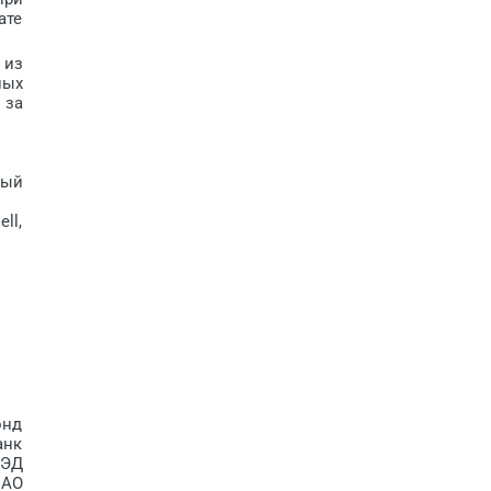
ате
 из
ных
 за
ный
ll,
онд
анк
ВЭД
 АО