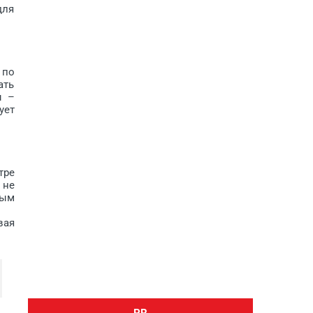
для
 по
ать
ы –
ует
тре
 не
мым
вая
PR