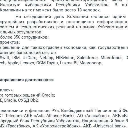
Институте кибернетики Республики Узбекистан. В шт
Компании на тот момент было всего 13 человек.
На сегодняшний день Компания является одним
крупнейших разработчиков и поставщиков информацион
систем и технологических решений на рынке Узбекистана и
тельных результатов:
олее 350 сотрудников;
роектов;
 решений для таких отраслей экономики, как: государствен
анение, банковский сектор.
 IBM, UzCard, Netapp, HIKvision, Salesforce, Microfocus, De
otech, Apple, Lenovo, ОСМ Групп, Luxms BI, Macroscop.
аправления деятельности:
ключ»;
 готовых решений Oracle;
Oracle, СУБД Db2;
экономики и финансов РУз, Внебюджетный Пенсионный Ф
 Telecom, АКБ «Asia Alliance Bank», АО «Асакабанк», АКБ «Б
 Народный банк Республики Узбекистан, Национальный банк 
Б «Трастбанк», АК «Узпромстройбанк», АКБ «Universal bank»,