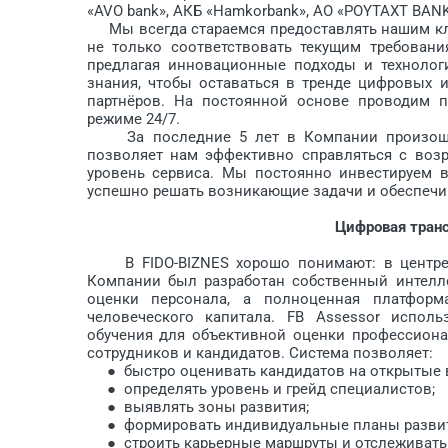
«AVO bank», АКБ «Hamkorbank», АО «POYTAXT BANK»
Мы всегда стараемся предоставлять нашим кл
не только соответствовать текущим требовани
предлагая инновационные подходы и технолог
знания, чтобы оставаться в тренде цифровых 
партнёров. На постоянной основе проводим п
режиме 24/7.
За последние 5 лет в Компании произошёл 
позволяет нам эффективно справляться с воз
уровень сервиса. Мы постоянно инвестируем в
успешно решать возникающие задачи и обеспечив
Цифровая тран
В FIDO-BIZNES хорошо понимают: в центре 
Компании был разработан собственный интелле
оценки персонала, а полноценная платформ
человеческого капитала. FB Assessor испол
обучения для объективной оценки профессиональ
сотрудников и кандидатов. Система позволяет:
● быстро оценивать кандидатов на открытые 
● определять уровень и грейд специалистов;
● выявлять зоны развития;
● формировать индивидуальные планы развит
● строить карьерные маршруты и отслеживать 