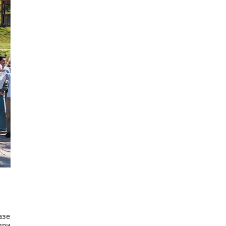
азе
при