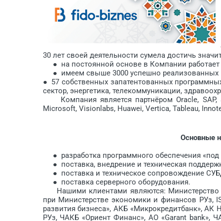
30 лет своей деятельности сумела достичь значи
● на постоянной основе в Компании работает б
● имеем свыше 3000 успешно реализованных п
● 57 собственных запатентованных программных
сектор, энергетика, телекоммуникации, здравоохр
Компания является партнёром Oracle, SAP, Swift,
Microsoft, Visionlabs, Huawei, Vertica, Tableau, Inn
Основные н
● разработка программного обеспечения «под 
● поставка, внедрение и техническая поддержка
● поставка и техническое сопровождение СУБД 
● поставка серверного оборудования.
Нашими клиентами являются: Министерство 
при Министерстве экономики и финансов РУз, IST
развития бизнеса», АКБ «Микрокредитбанк», АК
РУз, ЧАКБ «Ориент Финанс», АО «Garant bank», ЧА