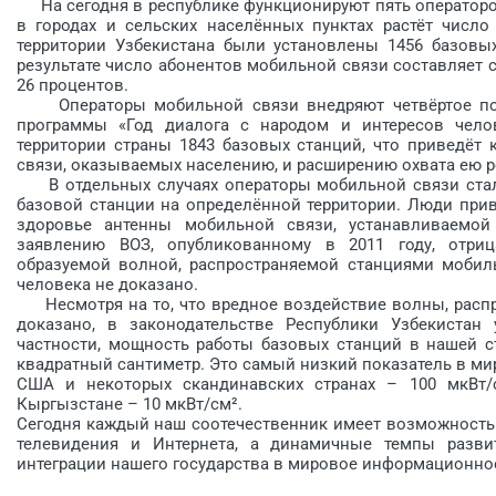
На сегодня в республике функционируют пять операторов
в городах и сельских населённых пунктах растёт число
территории Узбекистана были установлены 1456 базовых
результате число абонентов мобильной связи составляет с
26 процентов.
Операторы мобильной связи внедряют четвёртое покол
программы «Год диалога с народом и интересов челов
территории страны 1843 базовых станций, что приведёт
связи, оказываемых населению, и расширению охвата ею р
В отдельных случаях операторы мобильной связи сталк
базовой станции на определённой территории. Люди прив
здоровье антенны мобильной связи, устанавливаемой
заявлению ВОЗ, опубликованному в 2011 году, отриц
образуемой волной, распространяемой станциями мобил
человека не доказано.
Несмотря на то, что вредное воздействие волны, распр
доказано, в законодательстве Республики Узбекистан
частности, мощность работы базовых станций в нашей с
квадратный сантиметр. Это самый низкий показатель в мир
США и некоторых скандинавских странах – 100 мкВт/см
Кыргызстане – 10 мкВт/см².
Сегодня каждый наш соотечественник имеет возможность 
телевидения и Интернета, а динамичные темпы разв
интеграции нашего государства в мировое информационно