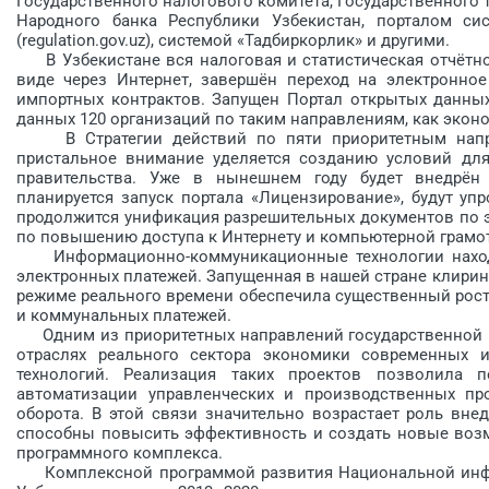
Государственного налогового комитета, Государственного 
Народного банка Республики Узбекистан, порталом си
(regulation.gov.uz), системой «Тадбиркорлик» и другими.
В Узбекистане вся налоговая и статистическая отчётно
виде через Интернет, завершён переход на электронное
импортных контрактов. Запущен Портал открытых данных
данных 120 организаций по таким направлениям, как эконом
В Стратегии действий по пяти приоритетным направ
пристальное внимание уделяется созданию условий для
правительства. Уже в нынешнем году будет внедрён 
планируется запуск портала «Лицензирование», будут уп
продолжится унификация разрешительных документов по 
по повышению доступа к Интернету и компьютерной грамот
Информационно-коммуникационные технологии находят
электронных платежей. Запущенная в нашей стране клирин
режиме реального времени обеспечила существенный рост
и коммунальных платежей.
Одним из приоритетных направлений государственной п
отраслях реального сектора экономики современных 
технологий. Реализация таких проектов позволила 
автоматизации управленческих и производственных пр
оборота. В этой связи значительно возрастает роль вне
способны повысить эффективность и создать новые возм
программного комплекса.
Комплексной программой развития Национальной инфо