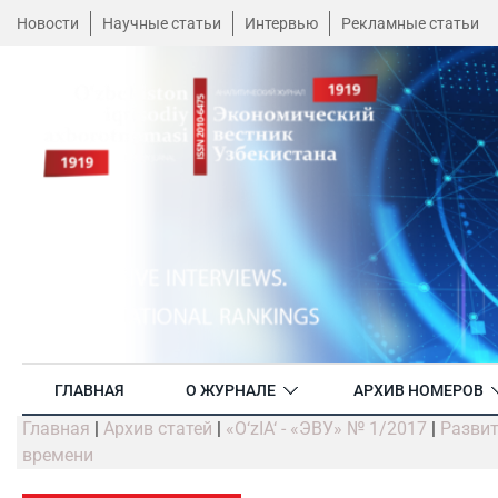
Новости
Научные статьи
Интервью
Рекламные статьи
ГЛАВНАЯ
О ЖУРНАЛЕ
АРХИВ НОМЕРОВ
Главная
|
Архив статей
|
«O‘zIA‘ - «ЭВУ» № 1/2017
|
Развит
времени