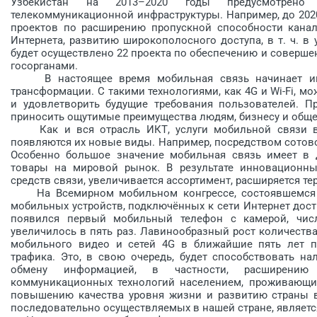
Узбекистан на 2013–2020 годы предусмотрено п
телекоммуникационной инфраструктуры. Например, до 202
проектов по расширению пропускной способности канал
Интернета, развитию широкополосного доступа, в т. ч. в 
будет осуществлено 22 проекта по обеспечению и соверш
госорганами.
В настоящее время мобильная связь начинает игр
трансформации. С такими технологиями, как 4G и Wi-Fi,
и удовлетворить будущие требования пользователей. П
приносить ощутимые преимущества людям, бизнесу и обще
Как и вся отрасль ИКТ, услуги мобильной связи в р
появляются их новые виды. Например, посредством сотов
Особенно большое значение мобильная связь имеет в д
товары на мировой рынок. В результате инновационны
средств связи, увеличивается ассортимент, расширяется т
На Всемирном мобильном конгрессе, состоявшемся в 2
мобильных устройств, подключённых к сети Интернет дости
появился первый мобильный телефон с камерой, чис
увеличилось в пять раз. Лавинообразный рост количества
мобильного видео и сетей 4G в ближайшие пять лет п
трафика. Это, в свою очередь, будет способствовать н
обмену информацией, в частности, расширению 
коммуникационных технологий населением, проживающим
повышению качества уровня жизни и развитию страны 
последовательно осуществляемых в нашей стране, являетс