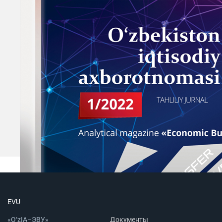
EVU
«O‘zIA–ЭВУ»
Документы