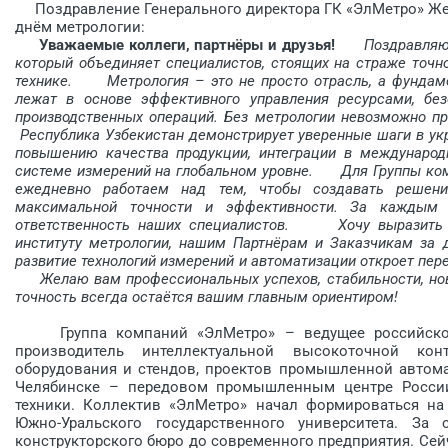
Поздравление Генерального директора ГК «ЭлМетро» Же
днём метрологии:
Уважаемые коллеги, партнёры и друзья!
Поздравляю в
который объединяет специалистов, стоящих на страже точн
технике.
Метрология – это не просто отрасль, а фундаме
лежат в основе эффективного управления ресурсами, без
производственных операций. Без метрологии невозможно пр
Республика Узбекистан демонстрирует уверенные шаги в укр
повышению качества продукции, интеграции в международ
системе измерений на глобальном уровне.
Для Группы компа
ежедневно работаем над тем, чтобы создавать решени
максимальной точности и эффективности. За каждым 
ответственность наших специалистов.
Хочу выразить иск
институту метрологии, нашим Партнёрам и Заказчикам за 
развитие технологий измерений и автоматизации откроет пер
Желаю вам профессиональных успехов, стабильности, новы
точность всегда остаётся вашим главным ориентиром!
Группа компаний «ЭлМетро» – ведущее российское п
производитель интеллектуальной высокоточной контр
оборудования и стендов, проектов промышленной автом
Челябинске – передовом промышленным центре России
техники. Коллектив «ЭлМетро» начал формироваться на 
Южно-Уральского государственного университета. 
конструкторского бюро до современного пред­приятия. Се