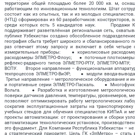
территории общей площадью более 20 000 кв. м, осна
работающим по инновационным технологиям. Штат сотруд
состоит как из опытных, так и из молодых специалистов.
(НТЦ) сформирован из 60 разработчиков: конструкторов, 
среди которых есть 5 кандидатов наук. Продажи Ко
поддерживает разветвлённая региональная сеть, охватыва
публике Узбекистан создано обо­собленное подразделе
география сбыта требует широкого и сбалансированного 
раз отвечает этому запросу и включает в себя четы
измерительные приборы: ● кориолисовые расходом
расходомеры ЭЛМЕТРО-Флоус; ● поточные плотномеры 
рефлекс-радарного типов ЭЛМЕТРО-РПУ, ЭЛМЕТРО-МПУ;
ВСПУ. Второе направление – функциональная аппарату
техпроцессов ЭЛМЕТРО-ВиЭР; ● модули ввода-выво
Третье направление – метрологическое оборудование и
и портативные серии ЭЛМЕТРО-Паскаль. ● Многофункц
Вольта. ● Разработка и изготовление метрологических
поверки датчиков давления, температуры, уровнемеров, ме
позволяют оптимизировать работу метрологических лабо
сократив эксплуатационные затраты на транспортировк
учебных стендов для обучения специалистов КИПиА и м
проекты автоматизации: от проектирования и сборки узл
автоматизации технологических установок, производств
это фундамент. Для Компании Республика Узбекистан – не
а стратегический приоритет. Цель ГК «ЭлМетро» – стать