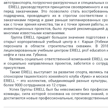
автотранспорта, погрузочно-разгрузочных и специальных 
ERIELL руководствуется принципом своевременного и кач
перед заказчиками. Это позволило стать востребованны
подрядчика, проводящего их в строгом соответствии с
заказчиками период и даже раньше запланированных сро
как с точки зрения качества, так и с точки зрения работы
инвес­тиционных проектов, было лучшей рекомендацией д
многими известными компаниями.
Группа ERIELL придаёт большое значение подготовке кв
открыт корпоративный учебный центр в г. Карши (Узбеки
персонала в области строительства скважин. В 201
лицензированным учебным центром ERIELL prof education 
нефти и газа им. Губкина.
Являясь социально ответственной компанией ERIELL ока
и социально направленных проектов, заботится о сотруд
присутствия.
Также ERIELL выступает за развитие спорта, являясь па
спонсором ташкентского хоккейного клуба «Хумо» и москов
ERIELL – это коллектив, объединяющий разные культуры,
более 9000 сотрудников из 12 стран.
Успех Группы ERIELL был бы невозможен без профессио
команды, сила которой основана на сочетании знаний, о
достигаются новые профессиональные, производственные