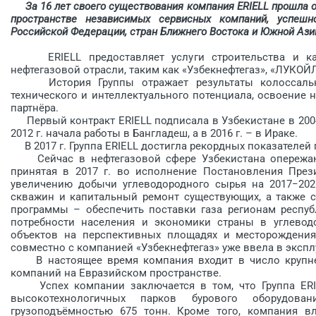
За 16 лет своего существования компания ERIELL прошла ог
пространстве независимых сервисных компаний, успешн
Российской Федерации, стран Ближнего Востока и Южной Ази
ERIELL предоставляет услуги строительства и ка
нефтегазовой отрасли, таким как «Узбек­нефтегаз», «­ЛУКОЙЛ
История Группы отражает результаты колоссальной
технического и интеллектуального потенциала, освоение 
партнёра.
Первый контракт ERIELL подписала в Узбекистане в 2004 
2012 г. начала работы в Бангладеш, а в 2016 г. – в Ираке.
В 2017 г. Группа ERIELL достигла рекордных показателей п
Сейчас в нефтегазовой сфере Узбекистана опережающ
принятая в 2017 г. во исполнение Постановления През
увеличению добычи углеводородного сырья на 2017−202
скважин и капитальный ремонт существующих, а также с
программы – обеспечить поставки газа регионам респуб
потребности населения и экономики страны в углеводо
объектов на перспективных площадях и месторожде
совместно с компанией «Узбекнефтегаз» уже ввела в экспл
В настоящее время компания входит в число крупне
компаний на Евразийском пространстве.
Успех компании заключается в том, что Группа ERIE
высокотехнологичных парков бурового оборудова
грузоподъёмностью 675 тонн. Кроме того, компания в