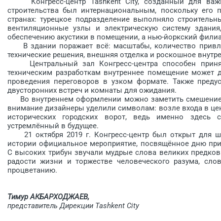
Конгресс-центр Tashkent City, ­созданный для важн
строительства был интернациональным, поскольку его
странах: турецкое подразделение выполняло строительн
вентиляционные узлы и элект­рическую систему здани
обеспечению акустики в помещении, а нью-йоркский фили
В здании поражает всё: масштабы, количество привле
технические решения, внешняя отделка и роскошное внутре
Центральный зал Конгресс-цент­ра способен принять
техническим разработкам внутреннее помещение может д
проведения переговоров в узком формате. Также предус
двусторонних встреч и комнаты для ожидания.
Во внутреннем оформлении можно заметить смешение на
внимание дизайнеры уделили символам: возле входа в цен
исторических городских ворот, ведь именно здесь
устремлённый в будущее.
21 октября 2019 г. Конгресс-центр был открыт для ши
истории официальное мероприятие, посвящённое дню прин
С высоких трибун звучали муд­рые слова великих предков
радости жизни и торжестве человеческого разума, слов
процветанию.
Тимур АКБАРХОДЖАЕВ,
представитель Дирекции Tashkent City