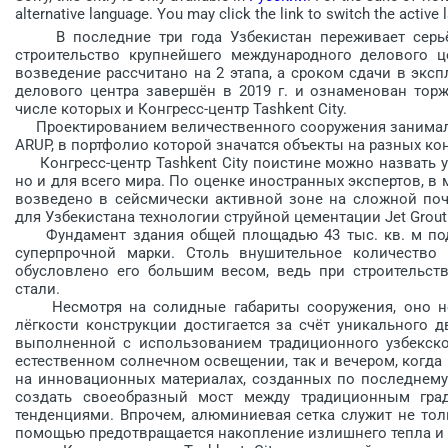
alternative language. You may click the link to switch the active 
В последние три года Узбекистан переживает серь­ё
строительство крупнейшего международного делового це
возведение рассчитано на 2 этапа, а сроком сдачи в эксп
делового центра завершён в 2019 г. и ознаменован торж
числе которых и Конг­ресс-центр Tashkent City.
Проектированием величественного сооружения занимала
ARUP, в портфолио которой значатся объекты на разных ко
Конгресс-центр Tashkent City поистине можно назвать у
но и для всего мира. По оценке иностранных экспертов, в
возведено в сейсмически активной зоне на сложной поч
для Узбекистана технологии струйной цементации Jet Grout
Фундамент здания общей пло­щадью 43 тыс. кв. м под
суперпрочной марки. Столь внушительное количество
обусловлено его большим весом, ведь при строительств
стали.
Несмотря на солидные габариты сооружения, оно не 
лёгкости конструкции достигается за счёт уникального 
выполненной с использованием традиционного узбекско
естественном солнечном освещении, так и вечером, когда
на инновационных материалах, созданных по последнему
создать своеобразный мост между традиционным град
тенденциями. Впрочем, алюминиевая сетка служит не тольк
помощью предотвращается накопление излишнего тепла и 