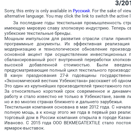
3/20
Sorry, this entry is only available in
Русский
. For the sake of vie
alternative language. You may click the link to switch the active 
За последние годы текстильная промышленность стран
имею­щую мировую славу хлопковую индустрию. Теперь с
узбекские текстильные ­бренды.
Мощным импульсом для развития отрасли стали принят
программные документы. Их эффективная реализация
модернизацию и технологическое обновление производ
основной акцент при осуществлении инвестиционных 
сбалансированный рост внутренней переработки хлопков
высокой добавленной стоимостью. Были введен
предусматривающие полный цикл текстильного производс
В канун празднования 27-й годовщины государственн
«Экономический вестник Узбекистана» расскажет об одном
Это один из крупнейших производителей трикотажного пол
За относительно короткий срок современное и динами
работу и стало известно не только в Узбекистане, заняв
но и во многих странах ближнего и дальнего зарубежья.
Текстильная компания основана в мае 2012 года. С начал
полную мощь, а к концу этого же года в первый раз реал
торговый дом в России компания открыла в городе Казань
Иваново. С 2015 года ООО BEKMEGATEXTILE стало постоя
ярмарок-выс­тавок.