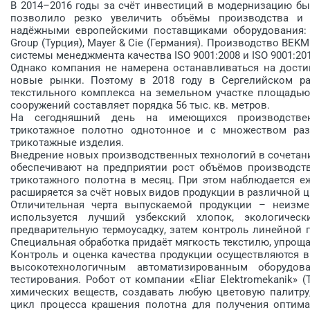
В 2014–2016 годы за счёт инвестиций в модернизацию б
позволило резко увеличить объёмы производства и
надёжными европейскими поставщиками оборудования: Sert
Group (Турция), Mayer & Cie (Германия). Производство BEK
системы менеджмента качества ISO 9001:2008 и ISO 9001:201
Однако компания не намерена останавливаться на дости
новые рынки. Поэтому в 2018 году в Сергелийском ра
текстильного комплекса на земельном участке площадью
сооружений составляет порядка 56 тыс. кв. метров.
На сегодняшний день на имеющихся производствен
трикотажное полотно однотонное и с множеством раз
трикотажные изделия.
Внедрение новых производственных технологий в сочетан
обеспечивают на предприятии рост объёмов производств
трикотажного полотна в месяц. При этом наблюдается е
расширяется за счёт новых видов продукции в различной 
Отличительная черта выпускаемой продукции – неизме
используется лучший узбекский хлопок, экологическ
предварительную термоусадку, затем контроль линейной 
Специальная обработка придаёт мягкость текстилю, упрощ
Контроль и оценка качества продукции осуществляются 
высокотехнологичным автоматизированным оборудо
тестирования. Робот от компании «Eliar Elektromekanik»
химических веществ, создавать любую цветовую палитру,
цикл процесса крашения полотна для получения оптимал