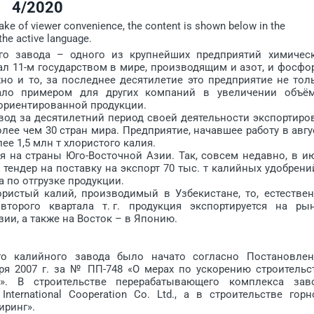
4/2020
sake of viewer convenience, the content is shown below in the
the active language.
завода – одного из крупнейших пред­приятий химичес
 11-м государством в мире, производящим и азот, и фосфор
но и то, за последнее десятилетие это предприятие не тол
тало примером для других компаний в увеличении объё
ориентированной продукции.
д за десятилетний период своей деятельности экспортиро
лее чем 30 стран мира. Предприятие, начавшее работу в авгу
ее 1,5 млн т хлористого калия.
а страны Юго-Восточной Азии. Так, совсем недавно, в и
тендер на поставку на экспорт 70 тыс. т калийных удоб­рени
 по отгрузке продукции.
стый калий, производимый в Узбекистане, то, естествен
второго квартала т. г. продукция экспортируется на ры
зии, а также на Восток – в Японию.
калийного завода было начато согласно Постановле
бря 2007 г. за № ПП-748 «О мерах по ускорению строительс
й». В строительстве перерабатывающего комплекса зав
ternational Cooperation Co. Ltd., а в строительстве горн
иринг».