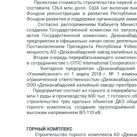
Проектная стоимость строительства первой оч
составила 126,4 млн долл. США (не включая вн
Фондом реконструкции и развития Республики 
Фондом развития и поддержки организаций хими
Согласно распоряжениям Кабинета Министров
создании Государственной комиссии по запуску 
актов Государственной комиссии», Дехканаба
предприятия и официально начал свою деятельнос
Постановлением Президента Республики Узбек
мощность АО «Дехканабадский завод калийных удо
Вторая очередь перерабатывающего комплекса 
в сотрудничестве с CITIC International Cooperation
Унитарное предприятие «Дехка­набадский з
«Узкимёсаноат» от 1 марта 2018 г. № 1 измен
ограниченной ответственностью «Дехканабадски
ООО «Дехканабадский калийный завод» преобраз
Предприятие состоит из горного и перерабаты
млн т руды и производству 600 тыс. т готового 
строительство трёх крупных объектов ДКЗ общ
горного комплекса, создание грузоподъёмной
высоким напряжением ВЛ-110 кВ.
ГОРНЫЙ КОМПЛЕКС
Строительство горного комплекса АО «Дехкана