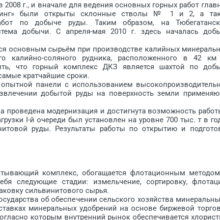
 2008 г., и вначале для ведения основных горных работ глав
ринг» были открыты склонные стволы № 1 и 2, а та
абот по добыче руды. Таким образом, на Тюбегатанс
тема добычи. С апреля-мая 2010 г. здесь началась доб
ся основным сырьём при производстве калийных минераль
ого калийно-соляного рудника, расположенного в 42 км
ить, что горный комп­лекс ДКЗ является шахтой по доб
самые кратчайшие сроки.
пытной панели с использованием высокопроизводитель
 извлечении добытой руды на поверхность земли применяю
ла проведена модернизация и достигнута возможность работ
узки I-й очереди был установлен на уровне 700 тыс. т в год
нитовой руды. Результаты работы по открытию и подгото
ывающий комп­лекс, обогащается флотационным методом
ебя следующие стадии: измельчение, сортировку, флотац
аковку сильвинитового ­сырья.
ударства об обеспечении сельского хозяйства минеральн
тавках минеральных удобрений на основе биржевой торго
ог­ласно которым внутренний рынок обеспечивается хлорис