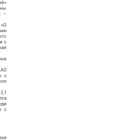
ий»
ены
н –
 «О
нии
ого
и с
ная
ена
 АО
о с
еля
2,1
тся
еди
я с
вки