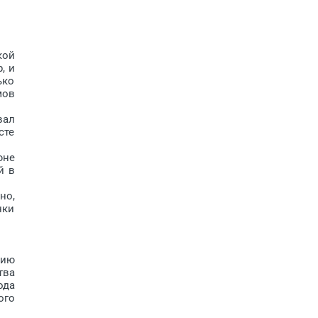
кой
, и
ько
мов
вал
сте
юне
й в
но,
нки
нию
тва
ода
ого