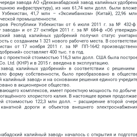
ереди завода АО «Дехканабадский завод калийных удобрен
ешнюю инфраструктуру), из них 61,74 млн долл. были влож
Узбекистан, 41,7 млн – «Эксимбанком» (Китай), 22,96 мл
чес­кой промышленности.
 Республики Узбекистан от 6 июля 2011 г. за № 432-ф
завода» и от 27 октяб­ря 2011 г. за № 684-ф «Об утвержде
дский завод калийных удобрений получил статус унитарн
ть с созданием 1 321 нового рабочего места. В соответстви
истан от 17 ноября 2011 г. за № ПП-1642 производствен
брений» составляет 400 тыс. т в год.
с проектной стоимостью 116,3 млн долл. США была постро
 Co. Ltd. (КНР) и в 2015 г. введена в эксплуатацию.
авод калийных удобрений» в соответствии с решением
ило форму собственности, было преобразовано в обществ
й калийный завод» и на основании решения единого учредит
овано в акционерное общество.
вающего комплексов, имеет проектную мощность по добыче 
обогащённого хлористого калия. В настоящее время продолжае
ей стоимостью 122,3 млн долл. – расширение второй очер
 канатной дороги и объектов внешнего элект­роснабжени
бадский калийный завод» началось с открытия и подгото