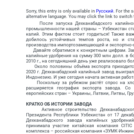
Sorry, this entry is only available in
Русский
. For the 
alternative language. You may click the link to switch 
После запуска Дехканабадского калийного 
промышленности нашей страны – Узбекистан стал
калий. Этим фактом стоит гордиться! Также важ
добилось устойчивых темпов роста, но и с
производства импортозамещающей и экспортно-
Давайте обратимся к конкретным цифрам. Заво
калийные удобрения на сумму 300 млн долл. в бо
2010 г., на сегодняшний день уже реализовало бол
Около половины объёма экспорта приходится н
2020 г. Дехканабадский калийный завод выиграл 
Индонезию. И уже сегодня начата активная работа
Поскольку за рубежом растёт спрос на хлори
расширяется география экспорта завода. Со 
европейских стран – Украины, Латвии, Литвы, Гру
КРАТКО ОБ ИСТОРИИ ЗАВОДА
Активное строительство Дехканабадского 
Президента Респуб­лики Узбекистан от 17 дека
Дехканабадского завода калийных удобрени
принимала участие китайская компания CITIC In
комплекса – российская компания «ЗУМК-Инжин