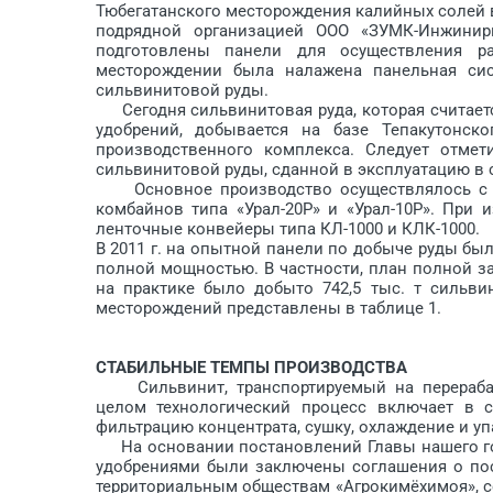
Тюбегатанского место­рождения калийных солей в
подрядной организацией ООО «ЗУМК-Инжини
подготовлены панели для осуществления р
месторождении была налажена панельная сис
сильвинитовой руды.
Сегодня сильвинитовая руда, которая считает
удобрений, добывается на базе Тепакутонск
производственного комплекса. Следует отмет
сильвинитовой руды, сданной в эксплуатацию в 
Основное производство осуществлялось с о
комбайнов типа «Урал-20Р» и «Урал-10Р». При
ленточные конвейеры типа КЛ-1000 и КЛК-1000.
В 2011 г. на опытной панели по добыче руды бы
полной мощностью. В частности, план полной загр
на практике было добыто 742,5 тыс. т сильви
месторождений представлены в таблице 1.
СТАБИЛЬНЫЕ ТЕМПЫ ПРОИЗВОДСТВА
Сильвинит, транспортируемый на перерабат
целом технологичес­кий процесс включает в с
фильтрацию концентрата, сушку, охлаждение и уп
На основании постановлений Главы нашего гос
удобрениями были заключены соглашения о пос
территориальным обществам «Агрокимёхимоя», с