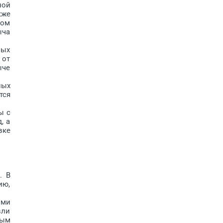
ной
кже
ком
ыча
ных
 от
ыче
ных
тся
ы с
, а
вке
. В
ию,
ыми
вли
тым