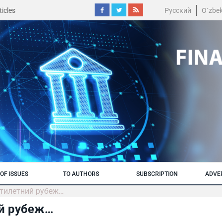
icles
Русский
O´zbe
OF ISSUES
TO AUTHORS
SUBSCRIPTION
ADVE
ятилетний рубеж…
ий рубеж…