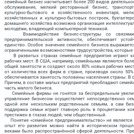
семейный бизнес насчитывает более 200 видов деятельнос
обслуживание, мелкий ресторанный бизнес, транспорт
культурно-бытового и хозяйственного инвентаря, мел
хозяйственных и культурно-бытовых построек, бухгалтер
домашнего хозяйства возможна организация интеллектуаль
молодёжи, владеющей компью­терной техникой.
Взаимодействие бизнес-структуры со связями 
предпринимательской активности, обеспечивает устой
единство. Особое значение семейного бизнеса выражаетс
ограниченными возможностями трудоустройства, которые не
В развитых странах семейные предприятия играют кл
рабочих мест. В США, например, семейными являются боле
общей занятости и создают около 80% новых рабочих мес
от количества всех фирм в стране, производя около 50%
обеспечивается занятость половины населения страны. В 
Причем, в составе малых предприятий преобладают семейн
часть малого бизнеса.
Семейные фирмы не гонятся за беспредельным увеличе
управление бизнесом осуществляет непосредственно сем
одной или нескольким родственным семьям, а сам бизн
поддержка семьи играет главную роль в процветании ко
престижен в глазах людей, чем общественный.
Понятие «семейное предпринимательство» не является 
опыт его развития можно найти в историческом прошло
веками было распространённой сферой деятельности. Пр