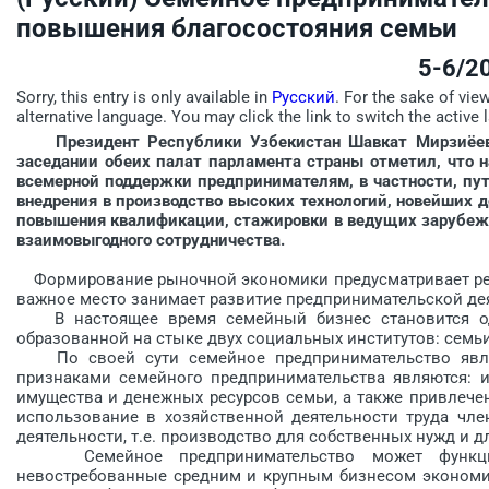
повышения благосостояния семьи
5-6/2
Sorry, this entry is only available in
Русский
. For the sake of vie
alternative language. You may click the link to switch the active 
Президент Республики Узбекистан Шавкат Мирзиёе
заседании обеих палат парламента страны отметил, что 
всемерной поддержки предпринимателям, в частности, пу
внедрения в производство высоких технологий, новейших 
повышения квалификации, стажировки в ведущих зарубежн
взаимовыгодного сотрудничества.
Формирование рыночной экономики предусматривает реш
важное место занимает развитие предпринимательской дея
В настоящее время семейный бизнес становится одн
образованной на стыке двух социальных институтов: семьи
По своей сути семейное предпринимательство явля
признаками семейного предпринимательства являются: и
имущества и денежных ресурсов семьи, а также привлечен
использование в хозяйственной деятельности труда чле­
деятельности, т.е. производство для собственных нужд и д
Семейное предпринимательство может функцион
невостребованные средним и крупным бизнесом экономич