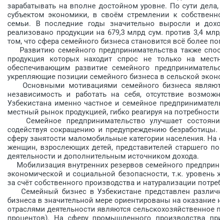
зарабатывать на вполне достойном уровне. По сути дела
субъектом экономики, в своём стремлении к собственн
семьи. В последние годы значительно выросли и дох
реализовано продукции на 679,3 млрд сум. против 3,4 млр
том, что сфера семейного бизнеса становится всё более п
Развитию семейного предпринимательства также спосо
продукция которых находит спрос не только на мест
обеспечивающим развитие семейного предпринимательс
укрепляющие позиции семейного бизнеса в сельской экон
Основными мотивациями семейного бизнеса являются:
независимость и работать на себя, отсутствие возмож
Узбекистана именно частное и семейное предприниматель
местный рынок продукцией, гибко реагируя на потребности 
Семейное предпринимательство улучшает состояние р
содействуя сокращению и предупреж­дению безработицы. 
сферу занятости маломобильные категории населения. На
женщин, взрослеющих детей, представителей старшего по
деятельности и до­полнительным источником до­хода.
Мобилизация внутренних резервов семейного предприни
экономической и социальной безопасности, т.к. уровень
за счёт собственного производства и натурализации потре
Семейный бизнес в Узбекистане представлен различн
бизнеса в значительной мере ориентированы на оказание 
отраслями деятельности являются сельскохозяйственное пр
процентов). На сферу промышленного производства при