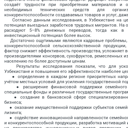
создаёт трудности при приобретении материалов и о
необходимых технических средств для организ
конкурентоспособности создаваемых товаров и услуг, даж
Согласно данным исследования, в Узбекистане на цел
потенциал выездных заработков трудовых мигрантов. На 
расходуют 5–8% денежных переводов, тогда как в 
инвестиционный потенциал более высок.
Достаточно ощутимыми являются кадровые проблемы, а т
конкурентоспособной сельс­ко­хозяйственной про­дукции
фактор снижает эффективность производства, усложняет
производителями консервов, сухофруктов, ремесленных и
населению по более доступным ценам.
Результаты исследования показали, что для ускор
Узбекистане и повышения его эффективности наиболее ц
● определение в каждом регио­не приоритетных напра
учётом местных условий для усиления государственной по
● расширение финансовой поддержки семейного би
специальные фонды и различные государственные програ
● создание в банковской сфере специализированны
бизнеса;
● оказание имущественной поддержки субъектов семейн
лизинга;
● содействие инновационной направленности семейного 
и конкурентоспособной продукции, разработка мотиваций 
на производство инновационных видов продукции, 