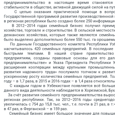
предпринимательство в настоящее время становятс
стабильности в обществе, активной движущей силой на пут
С целью оказания практической помощи в вопроса
Государственной программой развития производственной и
в регионах республики было создано более 250 информаци
В 2012–2014 годах семейный бизнес получил преимущ
хозяйстве, торговле и строительстве. В сельской местнос
дехканских хозяйствах, которые также являются семейн
было выделено дополнительно более 550 тыс. га орошаем
По данным Государственного комитета Республики Узбек
насчитывалось 420 семейных предприятий. В последние 
быстрыми темпами. В нашей стране правительств
предприятиям, созданы правовые основы для его дал
предпринимательстве» и Указа Президента Республики 
расширения кооперации между крупными промышленным
развития надом­ного труда» послужило толчком к разви
ускоренному росту количества семейных предприятий. Толь
году – в 1,7 раза, в 2015 и 2016 годах – в 1,4 раза относите
С каждым годом в Узбекистане появляется всё больше 
данного вида деятельности наблюдается в Хорезмской, Бух
За счёт развития семейного предпринимательства выросл
регионах республики. Так, за 2012–2016 годы среднегод
увеличилась с 754 до 15,8 тыс. чел., т.е. почти в 21 раз, в 
в 47 раз, в Ферганской – в 159 раз.
Семейный бизнес имеет большое значение для повышени