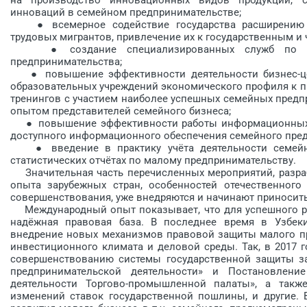
инноваций в семейном предпринимательстве;
● всемерное содействие государства расширению и
трудовых мигрантов, привлечение их к государственным и
● создание специализированных служб по про
предпринимательства;
● повышение эффективности деятельности бизнес-цент
образовательных учреждений экономического профиля к п
тренингов с участием наиболее успешных семейных предп
опытом представителей семейного бизнеса;
● повышение эффективности работы информационных и 
доступного информационного обеспечения семейного пре
● введение в практику учёта деятельности семейных
статистических отчётах по малому предпринимательству.
Значительная часть перечисленных мероприятий, разраб
опыта зарубежных стран, особенностей отечественного
совершенствования, уже внед­ряются и начинают приносить
Международный опыт показывает, что для успешного ра
надёжная правовая база. В последнее время в Узбеки
внедрение новых механизмов правовой защиты малого п
инвестиционного климата и деловой среды. Так, в 2017 
совершенствованию системы государственной защиты за
предпринимательской деятельности» и Постановлени
деятельности Торгово-промышленной палаты», а такж
изменений ста­вок государственной пошлины, и другие.