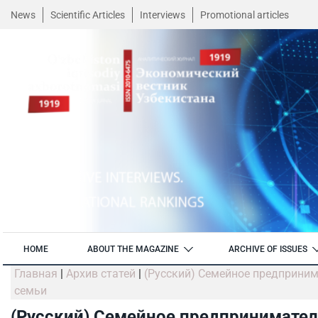
News
Scientific Articles
Interviews
Promotional articles
HOME
ABOUT THE MAGAZINE
ARCHIVE OF ISSUES
Главная
|
Архив статей
|
(Русский) Семейное предприни
семьи
(Русский) Семейное предпринимател