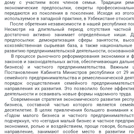
дому с участием всех членов семьи. Традиции реме
экономические предпосылки, секреты профессиональ
передаются из поколения в поколение. Исходя из этого
используемое в западной практике, в Узбекистане относитс
После обретения независимости в нашей республике по
Несмотря на длительный период отсутствия частной 
достаточно активно занимает определённые ниши. 
предпосылки: демократизация сферы занятости, высо
кохозяйственная сырьевая база, а так­же национальные 
развитию предпринимательской деятельности, основанной
В процессе рыночного реформирования экономики и фо
законов и законодательных актов, обеспечивающих дальне
бизнеса) и частного предпринимательства. Важным
Постановление Кабинета Министров республики от 29 и
семейного предпринимательства и ремесленнической деят
порядок осуществления семейного предпринимательс
направления их развития. Это позволило более эффекти
деятельности и осваивать новые формы надомного труда.
Современная стратегия экономического развития респу
бизнеса, составной частью которого является семей
десятилетие. В целях привлечения большего внимания к 
«Годом малого бизнеса и частного предпринимательст
подчеркнул, что «сегодня малый бизнес и частное предпр
экономике, ролью и воздействием, проще говоря, большо
направление, занимают особое место в развитии г