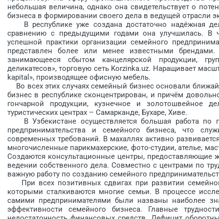
небольшая величина, однако она свидетельствует о пот
бизнеса в формировании своего дела в ведущей отрасли э
В республике уже создана достаточно надёжная дело
сравнению с предыдущими годами она улучшилась. В ча
успешной практики организации семейного предпринима
представлен более или менее известными брендами.
занимающееся сбытом канцелярской продукции, гру
деликатесов», торговую сеть Korzinka.uz. Наращивает мас
kapital», производящее офисную мебель.
Во всех этих случаях семейный бизнес основали ближай
бизнес в республике сконцентрирован, и причём довольно
гончарной продукции, кузнечное и золотошвейное де
туристических цент­рах – Самарканде, Бухаре, Хиве.
В Узбекистане осуществляется большая работа по пр
предпринимательства и семейного бизнеса, что слу
современных требований. В махаллях активно развивается
многочисленные парикмахерские, фото-студии, ателье, мас
Создаются консультационные центры, предоставляющие ж
ведении собственного дела. Совместно с центрами по тр
важную работу по созданию семейного предпринимательст
При всех позитивных сдвигах при развитии семейного
которыми сталкиваются многие семьи. В процессе иссле
самими предпринимателями были названы наиболее з
эффективности семейного бизнеса. Главные трудност
недостаточность финансовых средств. Дефицит оборотны