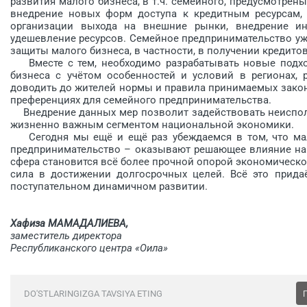
развития малого бизнеса, в т.ч. семейного, предусмотрен
внедрение новых форм доступа к кредитным ресурсам, с
организации выхода на внешние рынки, внед­рение и
удешевление ресурсов. Семейное предпринимательство у
защиты малого бизнеса, в частности, в получении кредито
Вместе с тем, необходимо разрабатывать новые подхо
бизнеса с учётом особенностей и условий в регионах, 
доводить до жителей нормы и правила принимаемых закон
преференциях для семейного предпринимательства.
Внедрение данных мер позволит задействовать неиспол
жизненно важным сегментом национальной экономики.
Сегодня мы ещё и ещё раз убеж­даемся в том, что ма
предпринимательство – оказывают решающее влияние на р
сфера становится всё более прочной опорой экономическог
сила в достижении долгосрочных целей. Всё это прида
поступательном динамичном развитии.
Хафиза МАМАДАЛИЕВА,
заместитель директора
Республиканского центра «Оила»
DO'STLARINGIZGA TAVSIYA ETING