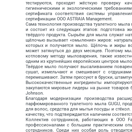
тестируются, проходят жёсткую проверку к
гигиеническими и экологическими требованиям
сертификата соответствия системы управлени
сертификации ООО ASTRAIA Management.
Сама технология производства туалетного мыла
и состоит из следующих этапов: подготовка ж
твёрдого продукта. Сырьём для мыла служат на
щёлочью вызывает «омыление» жиров: натураль
которых и получается мыло. Щёлочь и жиры вс
может затянуться до двух месяцев. Поэтому м
котловому методу мыловарения, также известн
одним из крупнейших европейских центров мыло
Твёрдое мыло получают высаливанием поваренн
сушат, измельчают и смешивают с отдушками
перемешивают. Затем прессуют в бруски, штампу
Высококачественные ингредиенты импортируютс
закупаются мировые лидеры на рынке товаров бы
Johnson.
Благодаря модернизации производства расши
парфюмированного туалетного мыла GUGU, прод
для волос, средства для мытья посуды и стёкол
качеству, что подтверждается наличием соответ
Коллектив сотрудников, работающих в ООО Fa
профессионалами с большим практическим опы
сотрудников. Среди них особая роль отводитс