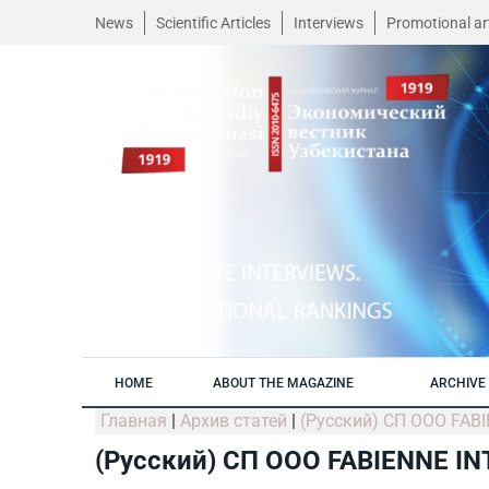
News
Scientific Articles
Interviews
Promotional art
HOME
ABOUT THE MAGAZINE
ARCHIVE 
Главная
|
Архив статей
|
(Русский) СП ООО FABI
(Русский) СП ООО FABIENNE IN