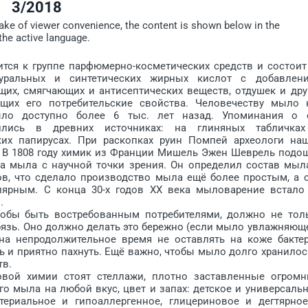
3/2018
sake of viewer convenience, the content is shown below in the
the active language.
тся к группе парфюмерно-косметических средств и состоит
уральных и синтетических жирных кислот с добавлен
щих, смягчающих и антисептических веществ, отдушек и дру
щих его потребительские свойства. Человечеству мыло 
ло доступно более 6 тыс. лет назад. Упоминания о 
нились в древних источниках: на глиняных табличка
ких папирусах. При раскопках руин Помпей археологи на
 В 1808 году химик из Франции Мишель Эжен Шеврель подо
ва мыла с научной точки зрения. Он определил состав мыл
в, что сделало производство мыла ещё более простым, а 
лярным. С конца 30-х годов ХХ века мыловарение встало
.
обы быть востребованным потребителями, должно не тол
язь. Оно должно делать это бережно (если мыло увлажняюще
 на непродолжительное время не оставлять на коже бакте
ть и приятно пахнуть. Ещё важно, чтобы мыло долго хранилос
тв.
овой химии стоят стеллажи, плотно заставленные огром
о мыла на любой вкус, цвет и запах: детское и универсальн
ктериальное и гипоаллергенное, глицериновое и дегтярное