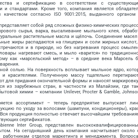
ачества и сертификацию в соответствии с существующ
и и стандартами. Кроме того, компания является обладате
я качеством согласно ISO 9001:2015, выданного органом
 представляет собой ряд сложных физико-химических процес
ирового сырья, варка, высаливание мыльного клея, обрабо
туральные растительные масла и щёлочь. Соединение масел
ные жиры распадаются на глицерин и соли жирных кислот,
тречаются и в природе, но без нагревания процесс омыле
ыловары нагревают смесь, и мыло «варится» по традиционн
ому как «марсельский метод» – в средние века Марсель 
варения.
ой солью. На поверхность всплывает мыльное ядро, кото
 и красителями. Полученную массу тщательно перетираю
ют для придания окончательной формы и наносят маркировку
я из зарубежных стран, в частности из Малайзии, где та
товой химии – компании Unilever, Procter & Gamble, Johnso
ряется ассортимент – теперь предприятие выпускает ли
укцию по уходу за волосами (шампуни, кондиционеры), кра
. Вся продукция полностью отвечает высочайшим требования
ствующих сертификатов.
bienne Inter Group, представлен высококвалифицированн
том. На сегодняшний день компания насчитывает около 
я работникам отделов маркетинга и менеджмента. Вопрос