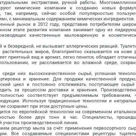
атуральными экстрактами, ручной работы. Многомиллион
ируют химические компании к созданию новых форму
, так, например, сейчас особой популярностью пользую
иям», с минимальным содержанием химических ингредиентов.
твенный рынок в 2012 году, представив потребителям широ
енном этапе развития компания занимает одну из лидирую
роизводящих качественные мыловаренную и косметичес
й и безвредной, не вызывает аллергических реакций. Туалет
 растительных жиров, благоприятно сказывается на коже р
еет приятный вид и аромат, легко пенится, обладает отличн
ользовании, не расслаивается во влажной среде, сохран
 среди них: высококачественное сырьё, успешная техноло
ортировка и хранение. Для продажи качественной продук
еский цикл и постоянно отслеживать поступающее сырьё
едить за процессом доставки и хранения. Производствен
 полностью соответствует предъявляемым требованиям, 
родукции. Используя традиционные технологии и натураль
ие сохраняет при этом доступные цены.
одится по европейской технологии на современном итальянс
бностью более двух тонн в час. Специалисты, прошед
й участок производственной линии.
нием рецептур мыла за счёт применения первосортного сыр
ции. Все создаваемые специалистами рецептуры тщател