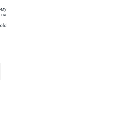
ому
 на
old