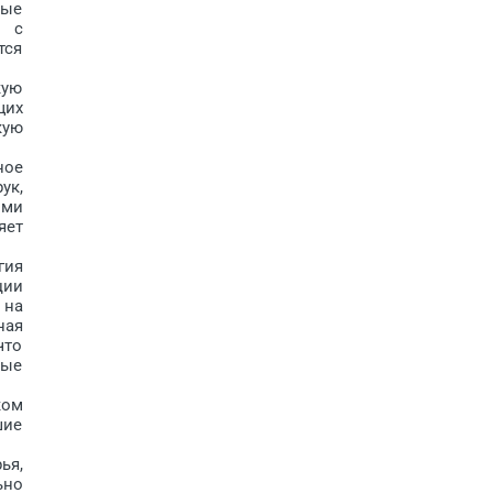
ные
л с
тся
кую
щих
кую
ное
ук,
ыми
яет
гия
ции
 на
ная
что
ные
ком
шие
ья,
ьно