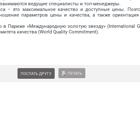
 занимаются ведущие специалисты и топ-менеджеры.
неса – это максимальное качество и доступные цены. Поэт
ношение параметров цены и качества, а также ориентация
о в Париже «Меж­дународную золотую звезду» (International G
ите­та качества (World Quality Commitment).
ПЕЧАТЬ
ПОСЛАТЬ ДРУГУ
PR