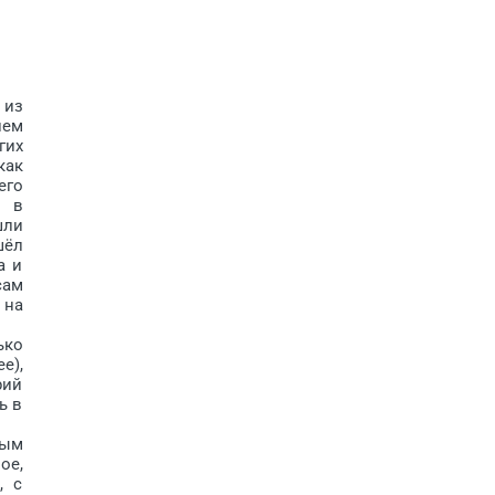
 из
ием
гих
как
его
х в
шли
шёл
а и
сам
 на
ько
е),
рий
ь в
ным
ое,
, с