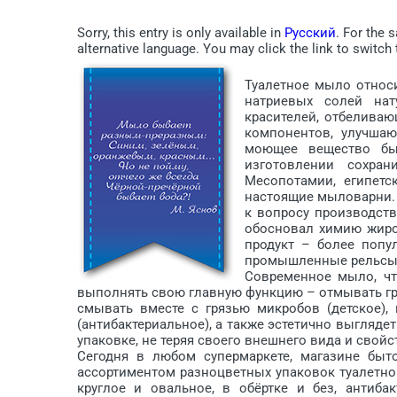
Sorry, this entry is only available in
Русский
. For the 
alternative language. You may click the link to switch 
Туалетное мыло относи
натриевых солей нат
красителей, отбеливаю
компонентов, улучшаю
моющее вещество бы
изготовлении сохра
Месопотамии, египетс
настоящие мыловарни.
к вопросу производст
обосновал химию жиро
продукт – более попу
промышленные рельсы
Современное мыло, чт
выполнять свою главную функцию – отмывать гр
смывать вместе с грязью микробов (детское),
(антибактериальное), а также эстетично выгляде
упаковке, не теряя своего внешнего вида и свойс
Сегодня в любом супермаркете, магазине быт
ассортиментом разноцветных упаковок туалетног
круглое и овальное, в обёртке и без, антиба