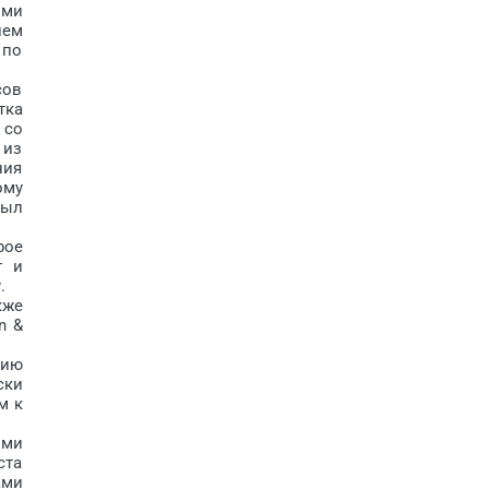
ими
лем
 по
сов
тка
 со
 из
ния
ому
был
рое
т и
.
кже
n &
нию
ски
м к
ыми
ста
ами