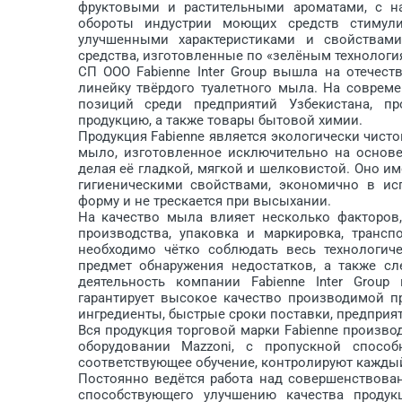
фруктовыми и растительными ароматами, с н
обороты индустрии моющих средств стимул
улучшенными характеристиками и свойствами
средства, изготовленные по «зелёным технолог
СП ООО Fabienne Inter Group вышла на отечес
линейку твёрдого туалетного мыла. На соврем
позиций среди предприятий Узбекистана, п
продукцию, а также товары бытовой химии.
Продукция Fabienne является экологически чисто
мыло, изготовленное исключительно на основе
делая её гладкой, мягкой и шелковистой. Оно им
гигиеническими свойствами, экономично в исп
форму и не трескается при высыхании.
На качество мыла влияет несколько факторов,
производства, упаковка и маркировка, трансп
необходимо чётко соблюдать весь технологич
предмет обнаружения недостатков, а также сл
деятельность компании Fabienne Inter Group
гарантирует высокое качество производимой п
ингредиенты, быстрые сроки поставки, предприят
Вся продукция торговой марки Fabienne произв
оборудовании Mazzoni, с пропускной спосо
соответствующее обучение, контролируют кажды
Постоянно ведётся работа над совершенствова
способствующего улучшению качества продук