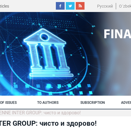
icles
Русский
O´zbe
OF ISSUES
TO AUTHORS
SUBSCRIPTION
ADVE
ENNE INTER GROUP: чисто и здорово!
TER GROUP: чисто и здорово!