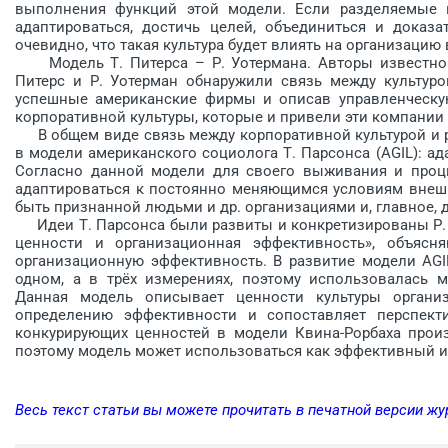
выполнения функций этой модели. Если разделяемые 
адаптироваться, достичь целей, объединиться и доказ
очевидно, что такая культура будет влиять на организацию 
Модель Т. Питерса – Р. Уотермана. Авторы известного
Питерс и Р. Уотерман обнаружили связь между культуро
успешные американские фирмы и описав управленческую
корпоративной культуры, которые и привели эти компании к
В общем виде связь между корпоративной культурой и р
в модели американского социолога Т. Парсонса (AGIL): ад
Согласно данной модели для своего выживания и проц
адаптироваться к постоянно меняющимся условиям внешне
быть признанной людьми и др. организациями и, главное,
Идеи Т. Парсонса были развиты и конкретизированы Р. 
ценности и организационная эффективность», объясн
организационную эффективность. В развитие модели AGI
одном, а в трёх измерениях, поэтому использовалась 
Данная модель описывает ценности культуры орган
определению эффективности и сопоставляет перспект
конкурирующих ценнос­тей в модели Квина-Рорбаха про
поэтому модель может использоваться как эффективный и
Весь текст статьи вы можете прочитать в печатной версии жу