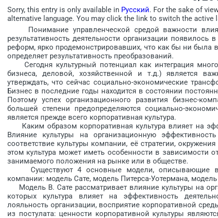
Sorry, this entry is only available in
Русский
. For the sake of vie
alternative language. You may click the link to switch the active 
Понимание управленчес­кой средой важности влияни
результативность деятельности организации появилось в
реформ, ярко продемонстрировавших, что как бы ни была 
определяет результативность преобразований.
Сегодня культурный потенциал как интеграция многооб
бизнеса, деловой, хозяйственной и т.д.) является в
утверждать, что сейчас социально-экономические трансфо
Бизнес в последние годы находится в состоянии постоянн
Поэтому ус­пех организационного развития бизнес-ком
большей сте­пени предопределяются социально-экономи­
является прежде всего корпоративная культура.
Каким образом корпоративная культура влияет на эфф
Влияние культуры на организационную эффективность
соответствие культуры компании, её стратегии, окружения 
этом культура может иметь особенности в зависимости о
занимаемого положения на рынке или в обществе.
Существуют 4 основные модели, описывающие влия
компании: модель Сате, модель Питерса-Уотермана, модель
Модель В. Сате рассматривает влияние культуры на орг
которых культура влияет на эффективность деятельно
лояльность организации, восприятие корпоративной среды
из постулата: ценности корпоративной культуры являют