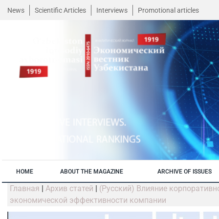
News
Scientific Articles
Interviews
Promotional articles
HOME
ABOUT THE MAGAZINE
ARCHIVE OF ISSUES
Главная
|
Архив статей
|
(Русский) Влияние корпоративн
экономической эффективности компании