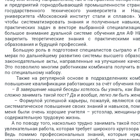
и предприятий горнодобывающей промышленности стран
государственного технического университета и Наци
университета «Московский институт стали и сплавов». 
чтобы систематизировать знания и полученные навыки,
практических задач в векторе выбранной специализации
большое внимание дуальной системе обучения для АФ Н
закрепить теоретические знания с практическими н
образования и будущей профессией.
Большую роль в подготовке специалистов сыграло и По
мерах по дальнейшему развитию системы высшего образова
законодательные акты, направленные на улучшение каче
Это позволило многим работникам комбината получить в
по специальному набору.
Также на регулярной основе в подразделениях комбина
повышение квалификации работающих за счёт обучения п
– В завершение нашей беседы хотелось бы узнать, как Ва
сложно занимать такой пост? Да и вообще, легко ли быть же
– Формулой успешной карьеры, пожалуй, являются сам
систематическое повышение своих знаний и навыков, помн
меня были очень хорошие учителя – устозлар, женщины-р
содержательную трудовую жизнь.
А по поводу того, насколько трудно занимать такой пост, 
увлекательная работа, которая требует широкого кругозор
Ведь помимо профессиональных знаний, которые нуж­
специалистами-промышленниками, чтобы иметь представле