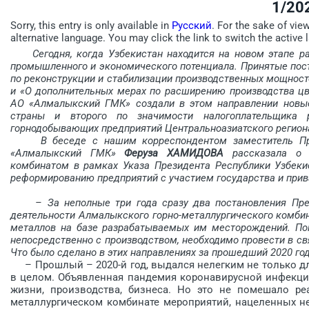
1/20
Sorry, this entry is only available in
Русский
. For the sake of vie
alternative language. You may click the link to switch the active 
Сегодня, когда Узбекистан находится на новом этапе раз
промышленного и экономического потенциала. Принятые пос
по реконструкции и стабилизации производственных мощнос
и «О дополнительных мерах по расширению производства ц
АО «Алмалыкский ГМК» создали в этом направлении новые
страны и второго по значимости налогоплательщика 
горнодобывающих предприятий Центральноазиатского регион
В беседе с нашим корреспондентом заместитель Пред
«Алмалыкский ГМК»
Феруза ХАМИДОВА
рассказала о т
комбинатом в рамках Указа Президента ­Республики Узбеки
реформированию предприятий с учас­тием государства и прив
– За неполные три года сразу два постановления Пр
деятельности Алмалыкского горно-металлурги­ческого комби
металлов на базе разрабатываемых им месторождений. Пом
непосредственно с производством, необходимо провести в с
Что было сделано в этих направлениях за прошедший 2020 го
– Прошлый – 2020-й год, выдался нелегким не только дл
в целом. Объявленная пандемия коронавирусной инфекци
жизни, производства, бизнеса. Но это не помешало р
металлурги­ческом комбинате мероприятий, нацеленных н