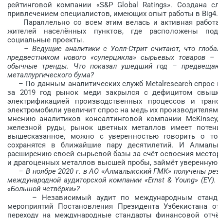
рейтинговой компании «S&P Global Ratings». Соз­дана 
привлече­нием специалистов, имеющих опыт работы в Big4.
Параллельно со всем этим велась и активная работа 
жителей населённых пунктов, где расположены по
социальные проекты.
– Ведущие аналитики с Уолл-Стрит считают, что глоб
предвестником нового «суперцикла» сырьевых товаров – 
обычные тренды. Что показал ушедший год – предвещают
металлургического бума?
– По данным аналитических служб Metalresearch спрос на 
за 2019 год рынок меди закрылся с дефицитом свыше
электрификацией производственных процессов и транс­
электромобили увеличит спрос на медь их производителями 
мнению аналитиков консалтинговой компании McKinsey,
железной руды, рынок цветных металлов имеет потенц
вышесказанное, можно с уверенностью говорить о то
сохранятся в ближайшие пару десятилетий. И Алмалык
расширению своей сырьевой базы за счёт освоения место
и драгоценных металлов высшей пробы, займёт уверенну
– В ноябре 2020 г. в АО «Алмалыкский ГМК» получены ре
международной аудиторской компании «Ernst & Young» (EY)
«Большой четвёрки»?
– Независимый аудит по международным стандарт
мероприятий Постановления Президента Узбекистана о
переходу на международные стандарты финансовой отчёт