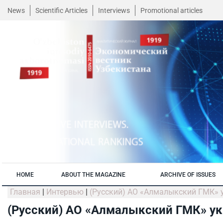
News
Scientific Articles
Interviews
Promotional articles
HOME
ABOUT THE MAGAZINE
ARCHIVE OF ISSUES
Главная
|
Интервью
|
(Русский) АО «Алмалыкский ГМК» 
(Русский) АО «Алмалыкский ГМК» ук