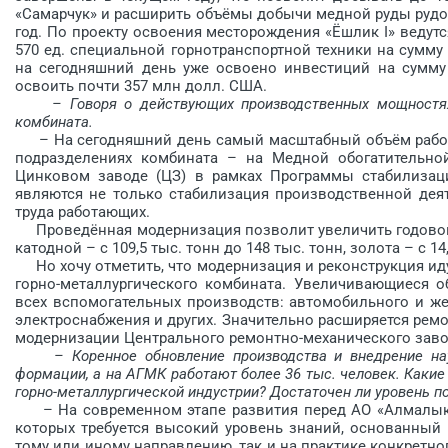
«Самарчук» и расширить объёмы добычи медной руды рудо
год. По проекту освоения месторождения «Ёшлик I» ведут
570 ед. специальной горнотранспортной техники на сумму
на сегодняшний день уже освоено инвестиций на сумму 
освоить почти 357 млн долл. США.
– Говоря о действующих производственных мощностях
комбината.
– На сегодняшний день самый масштабный объём работ 
подразделениях комбината – на Медной обогатительно
Цинковом заводе (ЦЗ) в рамках Программы стабилизац
являются не только стабилизация производственной деят
труда работающих.
Проведённая модернизация поз­волит увеличить годовой в
катодной – с 109,5 тыс. тонн до 148 тыс. тонн, золота – с 14
Но хочу отметить, что модернизация и реконструкция иду
горно-металлурги­ческого комбината. Увеличивающиеся 
всех вспомо­гательных производств: автомобильного и ж
электроснабжения и других. Значительно расширяется ремон
модернизации Центрального ремонтно-механического заво
– Коренное обновление производства и внедрение на
формации, а на АГМК работают более 36 тыс. человек. Каки
горно-металлургической индустрии? Достаточен ли уровень 
– На современном этапе развития перед АО «Алмалыкск
которых требуется высокий уровень знаний, основанный 
тому или иному направлению, так и на практике конкретн