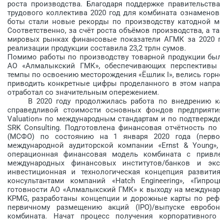
роста производства. Благодаря поддержке правительства
трудового коллектива 2020 год для комбината ознаменов
боты стали новые рекорды по произ­водству катодной меди 
Соответственно, за счёт роста объёмов производства, а 
мировых рынках финансовые показатели АГМК за 2020 г
реализации продукции составила 23,2 трлн сумов.
Помимо работы по производству товарной продукции бы
АО «Алмалыкский ГМК», обеспечивающих перспективы 
темпы по освоению месторождения «Ёшлик I», велись горн
приводить конкретные цифры проделанного в этом направ
отработал со значительным опережением.
В 2020 году продолжилась работа по внедрению ка
справедливой стоимости основных фондов предприятия
Valuation» по международным стандартам и по подтвержд
SRK Consulting. Подготовлена финансовая отчётность п
(МСФО) по состоянию на 1 января 2020 года (перв
международной аудиторской компании «Ernst & Young»,
операционная финансовая модель комбината с привлеч
международных финансовых институтов/банков и эксп
инвестиционная и технологическая концепция развития
консультантами компаний «Hatch Engineering», «Гипр
готовности АО «Алмалыкский ГМК» к выходу на междунар
KPMG, разработаны концепции и дорожные карты по реф
первичному размещению акций (IPO)/выпуске евробон
комбината. Начат процесс получения корпоративного