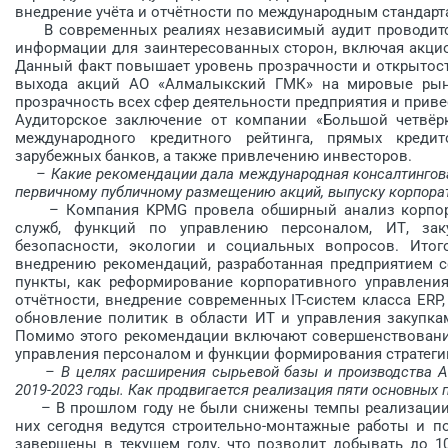
внедрение учёта и отчётности по международным стандар
В современных реалиях независимый аудит проводится
информации для заинтересованных сторон, включая акцио
Данный факт повышает уровень прозрачности и открытост
выхода акций АО «Алмалыкский ГМК» на мировые рын
прозрачность всех сфер деятельности предприятия и прив
Аудиторское заключение от компании «Большой четвёр
международного кредитного рейтинга, прямых кред
зарубежных банков, а также привлечению инвесторов.
– Какие рекомендации дала ­международная консалтингов
первичному публичному размещению акций, выпуску корпора
– Компания KPMG провела обширный анализ корпорат
служб, функций по управлению персоналом, ИТ, зак
безопасности, экологии и социальных вопросов. Ито
внедрению рекомендаций, разработанная предприятием 
пункты, как реформирование корпоративного управлени
отчётности, внедрение современных IT-систем класса ERP
обновление политик в области ИТ и управления закупка
Помимо этого рекомендации включают совершенствование
управления персоналом и функции формирования стратеги
– В целях расширения сырьевой базы и производства 
2019-2023 годы. Как продвигается реализация пяти основных
– В прошлом году не были снижены темпы реализации н
них сегодня ведутся строительно-монтажные работы и по
завершены в текущем году, что позволит добывать до 1