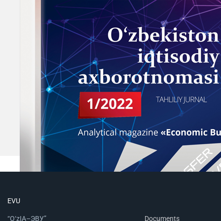
EVU
“O‘zIA–ЭВУ”
Documents