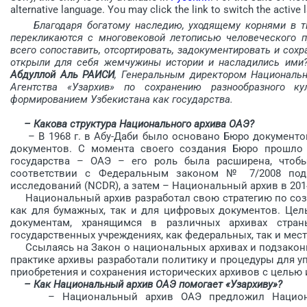
alternative language. You may click the link to switch the active 
Благодаря богатому наследию, уходящему корнями в т
перекликаются с многовековой летописью человеческого пр
всего сопоставить, отсортировать, задокументировать и сох
открыли для себя жемчужины истории и насладились ими?
Абдуллой Аль РАИСИ
, Генеральным директором Нацио­наль
Агентства «Узархив» по сохранению разнообразного ку
формированием Узбекистана как государства.
– Какова структура Национального архива ОАЭ?
– В 1968 г. в Абу-Даби было основано Бюро документов
документов. С момента своего создания Бюро прошло 
государства – ОАЭ – его роль была расширена, чтоб
соответствии с Федеральным законом № 7/2008 под
исследований (NCDR), а затем – Национальный архив в 2014
Национальный архив разработал свою стратегию по соз
как для бумажных, так и для цифровых документов. Цель
документам, хранящимся в различных архивах стра
государственных учреждениях, как федеральных, так и мес
Ссылаясь на Закон о национальных архивах и подзаконны
практике архивы разработали политику и процедуры для у
приобретения и сохранения исторических архивов с целью 
– Как Национальный архив ОАЭ помогает «Узархиву»?
– Национальный архив ОАЭ предложил Национальн