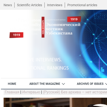
News
Scientific Articles
Interviews
Promotional articles
HOME
ABOUT THE MAGAZINE
ARCHIVE OF ISSUES
Главная
|
Интервью
|
(Русский) Без архива – нет истории