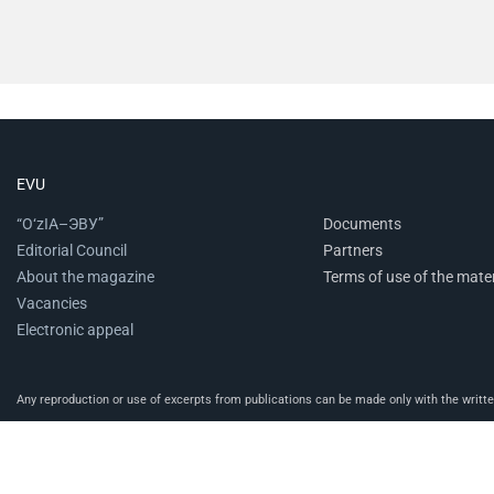
EVU
“O‘zIA–ЭВУ”
Documents
Editorial Council
Partners
About the magazine
Terms of use of the mater
Vacancies
Electronic appeal
Any reproduction or use of excerpts from publications can be made only with the written 