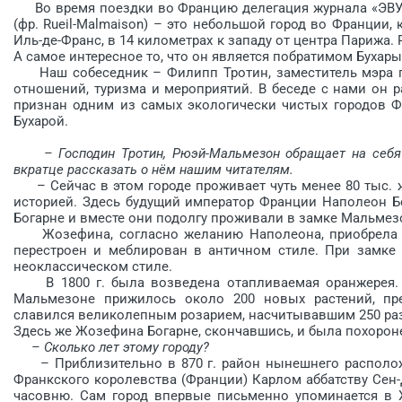
Во время поездки во Францию делегация журнала «ЭВУ»
(фр. Rueil-Malmaison) – это небольшой город во Франции,
Иль-де-Франс, в 14 километрах к западу от центра Парижа
А самое интересное то, что он является побратимом Бухары
Наш собеседник – Филипп Тротин, заместитель мэра г
отношений, туризма и мероприятий. В беседе с нами он 
признан одним из самых экологически чистых городов Ф
Бухарой.
– Господин Тротин, Рюэй-Мальмезон обращает на себя
вкратце рассказать о нём нашим читателям.
– Сейчас в этом городе проживает чуть менее 80 тыс. ж
историей. Здесь будущий император Франции Наполеон Б
Богарне и вместе они подолгу проживали в замке Мальмез
Жозефина, согласно желанию Наполеона, приобрела за
перестроен и меблирован в античном стиле. При замке 
неоклассическом стиле.
В 1800 г. была возведена отапливаемая оранжерея. С 
Мальмезоне прижилось около 200 новых растений, пр
славился великолепным розарием, насчитывавшим 250 ра
Здесь же Жозефина Богарне, скон­чавшись, и была похорон
– Сколько лет этому городу?
– Приблизительно в 870 г. район нынешнего располож
Франкского королевства (Франции) Карлом аббатству Сен-Д
часовню. Сам город впервые письменно упоминается в XI