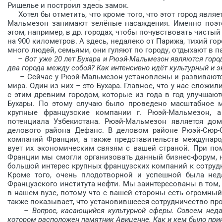
Ришелье и построил здесь замок.
Хотел бы отметить, что кроме того, что этот город являе
Мальмезон занимают зелёные насаждения. Именно поэто
этом, например, в др. городах, чтобы почувствовать чистый
на 900 километров. А здесь, недалеко от Парижа, тихий г
много людей, семьями, они гуляют по городу, отдыхают в п
– Вот уже 20 лет Бухара и Рюэй-Мальмезон являются гор
два города между собой? Как интенсивно идёт культурный и 
– Сейчас у Рюэй-Мальмезон установлены и развиваются 
мира. Один из них – это Бухара. Главное, что у нас слож
с этим древним городом, которые из года в год улучшаю
Бухары. По этому случаю было проведено масштабное м
крупные французские компании г. Рюэй-Маль­мезон, а
потенциала Узбекистана. Рюэй-Мальмезон является до
делового района Дефанс. В деловом районе Рюэй-Сюр-С
компаний Франции, а также представительств междунар
вует их экономическим связям с вашей страной. При по
Франции мы смогли организовать данный бизнес-форум, 
большой интерес крупных французских компаний к сотрудни
Кроме того, очень плодотворной и успешной была нед
Французского инс­титута нефти. Мы заинтересованы в том
в нашем ­вузе, потому что с вашей стороны есть огромны
также показывает, что установившееся сотрудничество про
– Вопрос, касающийся культурной сферы. Совсем неда
котором расположен памятник Авиценне. Как и кем было при