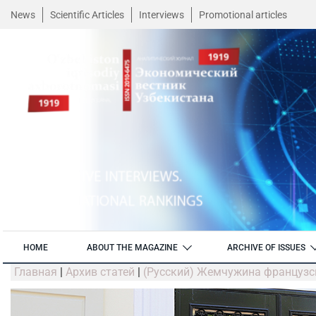
News
Scientific Articles
Interviews
Promotional articles
HOME
ABOUT THE MAGAZINE
ARCHIVE OF ISSUES
Главная
|
Архив статей
|
(Русский) Жемчужина французс