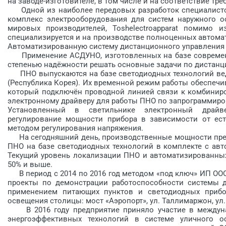
на заводе-изготовителе, в том числе и на соответствие тре
Одной из наиболее передовых разработок специалистов 
комплекс электрооборудования для систем наружного о
мировых производителей, Toshelectroapparat помимо 
специализируется и на производстве полноценных автома
Ав­томатизированную систему дистанционного управлени
Применение АСДУНО, изготовленных на базе современн
степенью надёжности решать основные задачи по дистан
ПНО выпускаются на базе светодиодных технологий вед
(Республика Корея). Их временной режим работы обеспечив
который подключён проводной линией связи к комбиниро
электронному драйверу для работы ПНО по запрограммиро
Установленный в светильнике электронный драйве
регулирование мощности прибора в зависимости от ест
методом регулирования напряжения.
На сегодняшний день, производственные мощности предп
ПНО на базе светодиодных технологий в комплекте с ав
Текущий уровень локализации ПНО и автоматизированных 
50% и выше.
В период с 2014 по 2016 год методом «под ключ» ИП ООО 
проекты по демонстрации работоспособности системы д
применением питающих пунктов и светодиодных прибор
освещения столицы: мост «Аэропорт», ул. Таллимаржон, ул.
В 2016 году предприятие приняло участие в междунар
энергоэффективных технологий в системе уличного о