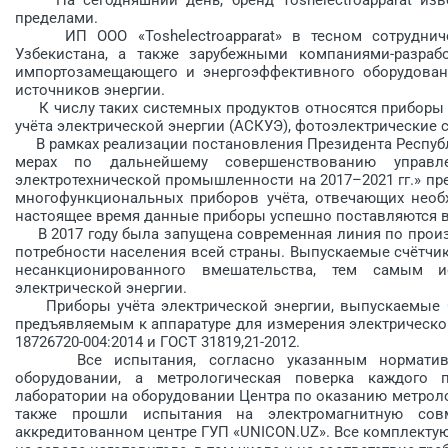
пределами.
ИП ООО «Toshelectroapparat» в тесном сотрудниче
Узбекистана, а также зарубежными компаниями-разраб
импортозамещающего и энергоэффективного оборудовани
источников энергии.
К числу таких системных продуктов относятся приборы 
учёта электрической энергии (АСКУЭ), фотоэлектрические с
В рамках реализации постановления Президента Республи
мерах по дальнейшему совершенствованию управл
электротехнической промышленности на 2017–2021 гг.» п
многофункциональных приборов учёта, отвечающих необ
настоящее время данные приборы успешно поставляются в
В 2017 году была запущена современная линия по произ
потребности населения всей страны. Выпускаемые счётчи
несанкционированного вмешательства, тем самым и
электрической энергии.
Приборы учёта электрической энергии, выпускаемые ООО 
предъявляемым к аппаратуре для измерения электричес­кой
18726720-004:2014 и ГОСТ 31819,21-2012.
Все испытания, согласно указанным нормативны
оборудовании, а метрологическая поверка каждого п
лаборатории на оборудовании Центра по оказанию метролог
также прошли испытания на электромагнитную совм
аккредитованном центре ГУП «UNICON.UZ». Все комплекту