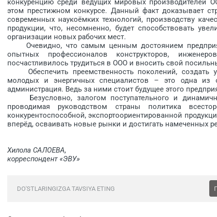
конкуренцию среди веду­щих мировых производителей ООО
этом престижном конкурсе. Данный факт доказывает ст
современных наукоёмких технологий, производству кач
продукции, что, несомненно, будет способствовать увел
организации новых рабочих мест.
Очевидно, что самым ценным достоянием предприяти
опытных профессионалов конструкторов, инженеро
посчастливилось трудиться в ООО и вносить свой посильн
Обеспечить преемственность поколений, создать усл
молодых и энергичных специалистов – это одна из о
администрация. Ведь за ними стоит будущее этого предпри
Безусловно, залогом поступательного и динамичного
проводимая руководством страны политика всестор
конкурентоспособной, экспортоори­ентированной продукц
вперёд, осваивать новые рынки и достигать намеченных ре
Хилола САЛОЕВА,
корреспондент «ЭВУ»
DO'STLARINGIZGA TAVSIYA ETING