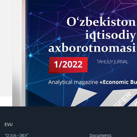
EVU
“O‘zIA–ЭВУ”
Documents