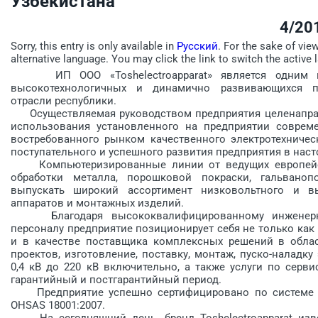
Узбекистана
4/20
Sorry, this entry is only available in
Русский
. For the sake of vie
alternative language. You may click the link to switch the active 
ИП ООО «Toshelectroapparat» является одним из
высокотехнологичных и динамично развивающихся пр
отрасли респуб­лики.
Осуществляемая руководством предприятия целенаправ
использования установленного на предприятии совреме
востребованного рынком качественного электротехничес
поступательного и успешного развития предприятия в наст
Компьютеризированные линии от ведущих европейски
обработки металла, порошковой покраски, гальваноп
выпускать широкий ассортимент низковольтного и выс
аппаратов и монтажных изделий.
Благодаря высококвалифицированному инженерно-те
персоналу предприятие позиционирует себя не только как
и в качестве поставщика комплексных решений в облас
проектов, изготовление, поставку, монтаж, пуско-наладк
0,4 кВ до 220 кВ включительно, а также услуги по сер
гарантийный и постгарантийный период.
Предприятие успешно сертифицировано по системе мене
OHSAS 18001:2007.
На сегодняшний день, бренд Toshelectroapparat извес