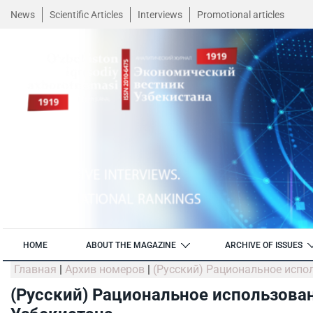
News
Scientific Articles
Interviews
Promotional articles
HOME
ABOUT THE MAGAZINE
ARCHIVE OF ISSUES
Главная
|
Архив номеров
|
(Русский) Рациональное испо
(Русский) Рациональное использова