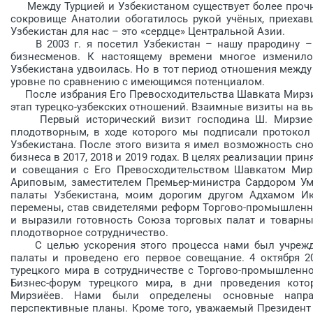
Между Турцией и Узбекистаном существует более прочна
сокровище Анатолии обогатилось рукой учёных, приехав
Узбекистан для нас – это «сердце» Центральной Азии.
В 2003 г. я посетил Узбекистан – нашу прародину – 
бизнесменов. К настоящему времени многое изменилос
Узбекистана удвоилась. Но в тот период отношения между
уровне по сравнению с имеющимся потенциалом.
После избрания Его Превосхо­дительства Шавката Мирзи
этап турецко-узбекских отношений. Взаимные визиты на в
Первый исторический визит гос­подина Ш. Мирзиеёва
плодотворным, в ходе которого мы подписали протокол 
Узбекистана. После этого визита я имел возможность сно
бизнеса в 2017, 2018 и 2019 годах. В целях реализации при
и совещания с Его Превосходительством ­Шавкатом ­Мир
Ариповым, заместителем Премьер-министра Сардором У
палаты Узбекистана, моим дорогим другом Адхамом И
перемены, став свидетелями реформ Торгово-промышленно
и выразили готовность Союза торговых палат и товарны
плодотворное сотрудничество.
С целью ускорения этого процесса нами был учреждё
палаты и проведено его первое совещание. 4 октября 20
турецкого мира в сотрудничест­ве с Торгово-промышленн
Бизнес-форум турецкого мира, в дни проведения кото
Мирзиёев. Нами были определены основные напра
перспективные планы. Кроме того, уважаемый Президент 