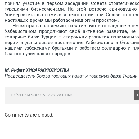
принял участие в первом заседании Совета стратегическ
турецкими бизнесменами. На этой встрече единодушно
Университета экономики и технологий при Союзе торговы
настоящее время мы работаем над этим проектом.
Несмотря на пандемию, охватившую в последнее время
Узбекистаном продолжают своё активное развитие, не 
товарных бирж Турции – сторонник развития взаимовыго
верим в дальнейшее процветание Узбекистана в ближайш
нашими узбекскими брать­ями и работаем солидарно и пл
благополучия наших народов.
М. Рифат ХИСАРЖИКЛИОГЛЫ
,
Председатель Союза торговых палат и товарных бирж Турции
DO'STLARINGIZGA TAVSIYA ETING
Comments are closed.