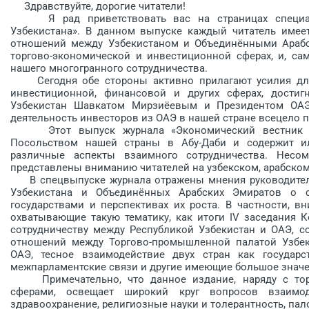
Здравствуйте, дорогие читатели!
Я рад приветствовать вас на страницах специаль
Узбекистана». В данном выпуске каждый читатель имее
отношений между Узбекистаном и Объединёнными Арабс
торгово-экономической и инвестиционной сферах, и, са
нашего многогранного сотрудничества.
Сегодня обе стороны активно прилагают усилия для 
инвестиционной, финансовой и других сферах, достиг
Узбекистан Шавкатом Мирзиёевым и Президентом ОА
деятельность инвесторов из ОАЭ в нашей стране всецело 
Этот выпуск журнала «Экономический вестник Узб
Посольством нашей страны в Абу-Даби и содержит и
различные аспекты взаимного сотрудничества. Несо
представлены вниманию читателей на узбекском, арабском
В спецвыпуске журнала отражены мнения руководителе
Узбекистана и Объединённых Арабских Эмиратов о
государствами и перспективах их роста. В частности, в
охватывающие такую тематику, как итоги IV заседания 
сотрудничеству между Республикой Узбекистан и ОАЭ, со
отношений между Торгово-промышленной палатой Узбек
ОАЭ, тесное взаимодействие двух стран как государст
межпарламентские связи и другие имеющие большое значе
Примечательно, что данное издание, наряду с торг
сферами, освещает широкий круг вопросов взаимоде
здравоохранение, религиозные науки и толерантность, па