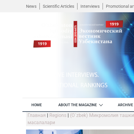
News
Scientific Articles
Interviews
Promotional art
HOME
ABOUT THE MAGAZINE
ARCHIVE 
Главная
|
Regions
|
(O´zbek) Микромолия ташки
масалалари