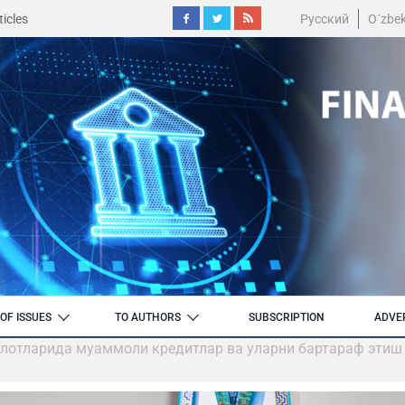
icles
Русский
O´zbe
OF ISSUES
TO AUTHORS
SUBSCRIPTION
ADVE
лотларида муаммоли кредитлар ва уларни бартараф этиш