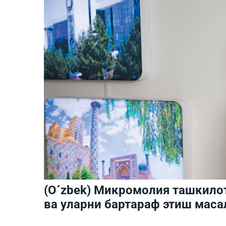
(O´zbek) Микромолия ташкило
ва уларни бартараф этиш маса