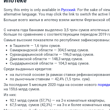
ипотеке
Sorry, this entry is only available in
Русский
. For the sake of vie
alternative language. You may click the link to switch the active 
Больше всего жилья в ипотеку взяли жители Ферганской об
С начала года банками выделено 3,5 трлн сумов ипотечных 
больше по сравнению с соответствующим периодом 2019 го
Самые высокие показатели по республике зафиксированы
в Ташкенте — 1,6 трлн сумов.
Самаркандской области — 304,5 млрд сумов.
Сурхандарьинской области — 196,0 млрд сумов.
Джизакской области — 148,3 млрд сумов.
Сырдарьинской области — 104,3 млрд сумов.
Среди выданных кредитов:
на льготной основе (в рамках ставки рефинансирования) 
по рыночным ставкам — 42,4% (1,5 трлн. сум).
За последние 5 месяцев 2020 года на основе нового
поряд
на 159,6 млрд сумов.
Из них:
92,1 млрд сумов (57,7%) — на 2-х комнатные квартиры,
67,5 млрд. сумов (42,3%) — на 3-х и более комнатных ква