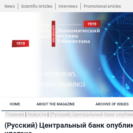
News
Scientific Articles
Interviews
Promotional articles
HOME
ABOUT THE MAGAZINE
ARCHIVE OF ISSUES
Главная
|
Новости
|
(Русский) Центральный банк опублик
(Русский) Центральный банк опублик