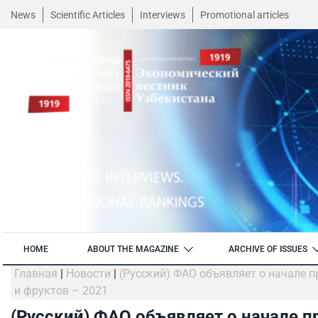
News
Scientific Articles
Interviews
Promotional articles
HOME
ABOUT THE MAGAZINE
ARCHIVE OF ISSUES
Главная
|
Новости
|
(Русский) ФАО объявляет о начале
и фруктов – 2021
(Русский) ФАО объявляет о начале 