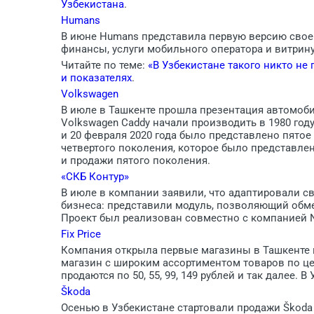
Узбекистана
.
Humans
В июне Humans представила первую версию свое
финансы, услуги мобильного оператора и витрину 
Читайте по теме:
«В Узбекистане такого никто не
и показателях
.
Volkswagen
В июле в Ташкенте прошла презентация автомобил
Volkswagen Caddy начали производить в 1980 год
и 20 февраля 2020 года было представлено пятое
четвертого поколения, которое было представлено
и продажи пятого поколения.
«CКБ Контур»
В июле в компании заявили, что адаптировали с
бизнеса: представили модуль, позволяющий обм
Проект был реализован совместно с компанией Ne
Fix Price
Компания открыла первые магазины в Ташкенте в ко
магазин с широким ассортиментом товаров по це
продаются по 50, 55, 99, 149 рублей и так далее. В 
Škoda
Осенью в Узбекистане стартовали продажи Škoda