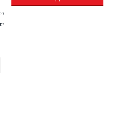
00
р»