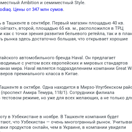
иместный Ambition и семиместный Style.
odiaq. Цены от 347 млн сумов
.
в Ташкенте в сентябре. Первый магазин площадью 40 кв.
ойтахт», второй, площадью 65 кв. м., расположился в ТРЦ
 как с точки зрения развития бельевого ретейла, так и в пла
ь рынка здесь достаточно большая, что открывает хорошие
тайского автомобильного бренда Haval. Он предлагает
водимые с учетом всех европейских и мировых стандартов
ранах мира. Haval является подразделением компании Great Wa
веров премиального класса в Китае.
Ташкенте в октябре. Одна находится в Мирзо-Улугбекском рай
 (проспект Амира Темура, 118/1). Сотрудники филиала
 тестовом режиме, но уже для всех желающих, а не только дл
оту в Узбекистане в ноябре. В Ташкенте компания будет
читают, что Узбекистан — очень многогранный рынок. Учитыва
вки продуктов онлайн, чем в Украине, в компании увидели