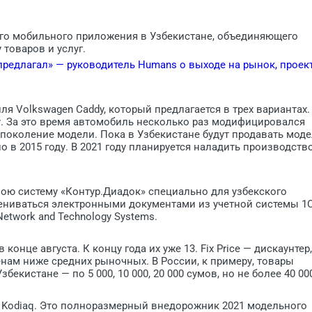
го мобильного приложения в Узбекистане, объединяющего
товаров и услуг.
 предлагал» — руководитель Humans о выходе на рынок, проек
я Volkswagen Caddy, который предлагается в трех вариантах.
у. За это время автомобиль несколько раз модифицировался
 поколение модели. Пока в Узбекистане будут продавать мод
 в 2015 году. В 2021 году планируется наладить производств
вою систему «Контур.Диадок» специально для узбекского
ениваться электронными документами из учетной системы 1С
twork and Technology Systems.
нце августа. К концу года их уже 13. Fix Price — дискаунтер,
нам ниже средних рыночных. В России, к примеру, товары
Узбекистане — по 5 000, 10 000, 20 000 сумов, но не более 40 00
 Kodiaq. Это полноразмерный внедорожник 2021 модельного