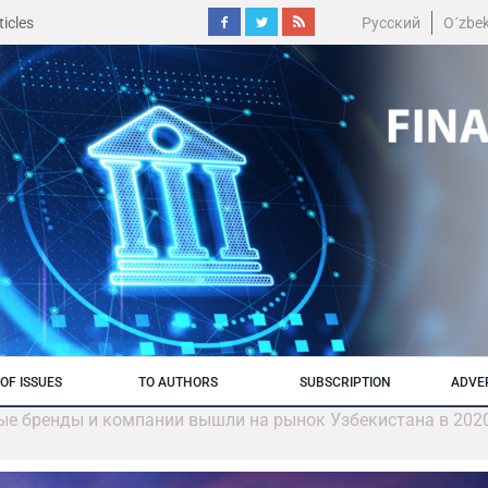
icles
Русский
O´zbe
OF ISSUES
TO AUTHORS
SUBSCRIPTION
ADVE
ные бренды и компании вышли на рынок Узбекистана в 202