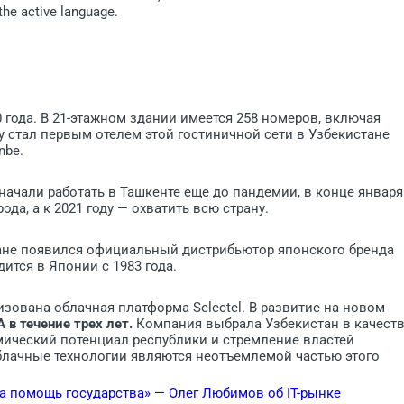
the active language.
 года. В 21-этажном здании имеется 258 номеров, включая
ty стал первым отелем этой гостиничной сети в Узбекистане
nbe.
ачали работать в Ташкенте еще до пандемии, в конце января
а, а к 2021 году — охватить всю страну.
стане появился официальный дистрибьютор японского бренда
дится в Японии с 1983 года.
изована облачная платформа Selectel. В развитие на новом
в течение трех лет.
Компания выбрала Узбекистан в качест
мический потенциал республики и стремление властей
блачные технологии являются неотъемлемой частью этого
а помощь государства» — Олег Любимов об IT-рынке