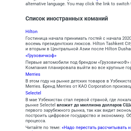
alternative language. You may click the link to switch 
Список иностранных команий
Hilton
Гостиница начала принимать гостей с начала 2020
восемь президентских люксов. Hilton Tashkent Ci
и вторым в Центральной Азии после Hilton Dusha
«Грузовичкоф»
Первые автомобили под брендом «ГрузовичкоФ» н
Компания планировала выйти во все крупные город
Merries
В этом году на рынке детских товаров в Узбеки
Merries. Бренд Merries от KAO Corporation произво
Selectel
В мае Узбекистан стал первой страной, где локал
рынке Selectel
вложит до миллиона долларов США 
первого зарубежного рынка, так как видит эконо
построить цифровое государство и экономику. О
процесса.
Читайте по теме:
«Надо перестать рассчитывать н