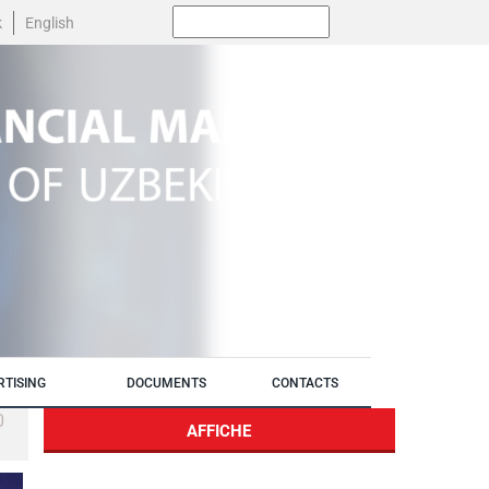
Поиск:
k
English
RTISING
DOCUMENTS
CONTACTS
0
AFFICHE