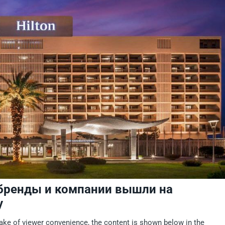
 бренды и компании вышли на
у
sake of viewer convenience, the content is shown below in the