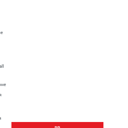
не
ll
оне
я
я
PR