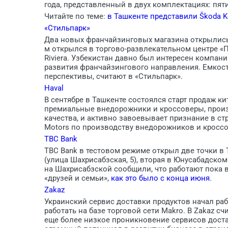
года, представленный в двух комплектациях: пят
Читайте по теме:
в Ташкенте представили Škoda K
«Стильпарк»
Два новых франчайзинговых магазина открылись 
м открылся в торгово-развлекательном центре «П
Riviera. Узбекистан давно был интересен компании
развития франчайзингового направления. Емкост
перспективы, считают в «Стильпарк».
Haval
В сентябре в Ташкенте состоялся старт продаж ки
премиальные внедорожники и кроссоверы, произ
качества, и активно завоевывает признание в ст
Motors по производству внедорожников и кроссо
TBC Bank
TBC Bank в тестовом режиме открыл две точки в 
(улица Шахрисабзская, 5), вторая в Юнусабадском
на Шахрисабзской сообщили, что работают пока в
«друзей и семьи»,
как это было с конца июня
.
Zakaz
Украинский сервис доставки продуктов начал раб
работать на базе торговой сети Makro. В Zakaz с
еще более низкое проникновение сервисов доста