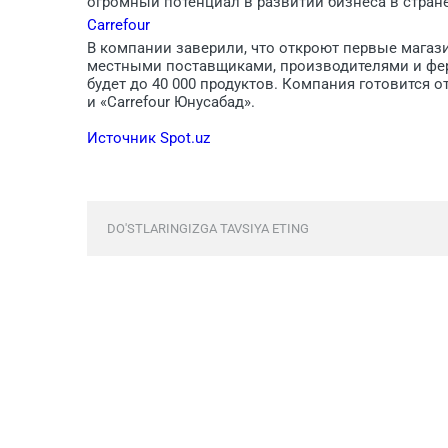
огромный потенциал в развитии бизнеса в стране
Carrefour
В компании заверили, что откроют первые магазин
местными поставщиками, производителями и фер
будет до 40 000 продуктов. Компания готовится от
и «Carrefour Юнусабад».
Источник Spot.uz
DO'STLARINGIZGA TAVSIYA ETING
Comments are closed.