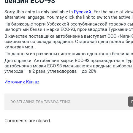
бензин ECO-93
Sorry, this entry is only available in
Русский
. For the sake of vie
alternative language. You may click the link to switch the active 
На биржевые торги Узбекской республиканской товарно-с
импортный бензин марки ECO-93, производства Туркменист
В качестве поставщика автобензина выступает ООО «Nara-Ko
самовывоз со склада продавца. Стартовая цена нового бир
килограммов.
По данным из различных источников одна тонна бензина в 
Для справки: Автобензин марки ЕСO-93 производства в Тур
автобензина марки ЕСO-93 уменьшаются вредные выбросы ок
углерода – в 2 раза, углеводорода – до 20%.
Источник Kun.uz
DO'STLARINGIZGA TAVSIYA ETING
Comments are closed.