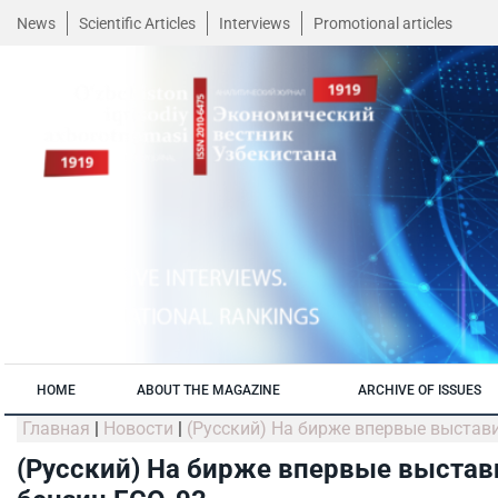
News
Scientific Articles
Interviews
Promotional articles
HOME
ABOUT THE MAGAZINE
ARCHIVE OF ISSUES
Главная
|
Новости
|
(Русский) На бирже впервые выстав
(Русский) На бирже впервые выстав