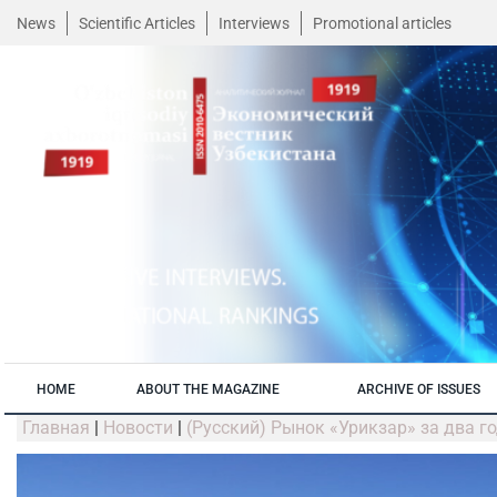
News
Scientific Articles
Interviews
Promotional articles
HOME
ABOUT THE MAGAZINE
ARCHIVE OF ISSUES
Главная
|
Новости
|
(Русский) Рынок «Урикзар» за два г