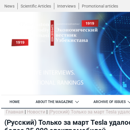
News
Scientific Articles
Interviews
Promotional articles
HOME
ABOUT THE MAGAZINE
ARCHIVE OF ISSUES
Главная
|
Новости
|
(Русский) Только за март Tesla удал
(Русский) Только за март Tesla удало