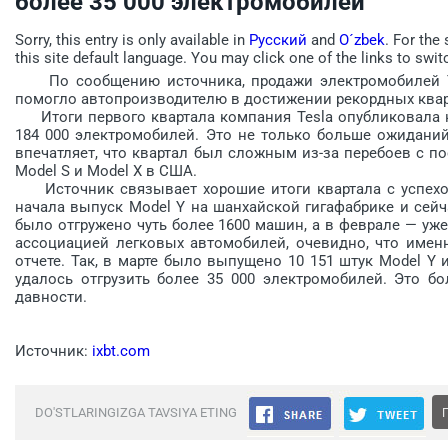
более 35 000 электромобилей
Sorry, this entry is only available in
Русский
and
O´zbek
. For the
this site default language. You may click one of the links to swit
По сообщению источника, продажи электромобилей Tesl
помогло автопроизводителю в достижении рекордных квар
Итоги первого квартала компания Tesla опубликовала н
184 000 электромобилей. Это не только больше ожиданий
впечатляет, что квартал был сложным из-за перебоев с 
Model S и Model X в США.
Источник связывает хорошие итоги квартала с успехом
начала выпуск Model Y на шанхайской гигафабрике и сей
было отгружено чуть более 1600 машин, а в феврале — уж
ассоциацией легковых автомобилей, очевидно, что именн
отчете. Так, в марте было выпущено 10 151 штук Model Y 
удалось отгрузить более 35 000 электромобилей. Это б
давности.
Источник:
ixbt.com
DO'STLARINGIZGA TAVSIYA ETING