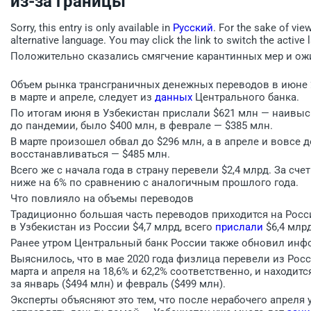
из-за границы
Sorry, this entry is only available in
Русский
. For the sake of vie
alternative language. You may click the link to switch the active 
Положительно сказались смягчение карантинных мер и ож
Объем рынка трансграничных денежных переводов в июне 2
в марте и апреле, следует из
данных
Центрального банка.
По итогам июня в Узбекистан прислали $621 млн — наивысши
до пандемии, было $400 млн, в феврале — $385 млн.
В марте произошел обвал до $296 млн, а в апреле и вовсе 
восстанавливаться — $485 млн.
Всего же с начала года в страну перевели $2,4 млрд. За сче
ниже на 6% по сравнению с аналогичным прошлого года.
Что повлияло на объемы переводов
Традиционно большая часть переводов приходится на Росси
в Узбекистан из России $4,7 млрд, всего
прислали
$6,4 млрд
Ранее утром Центральный банк России также обновил ин
Выяснилось, что в мае 2020 года физлица перевели из Росс
марта и апреля на 18,6% и 62,2% соответственно, и находи
за январь ($494 млн) и февраль ($499 млн).
Эксперты объясняют это тем, что после нерабочего апреля