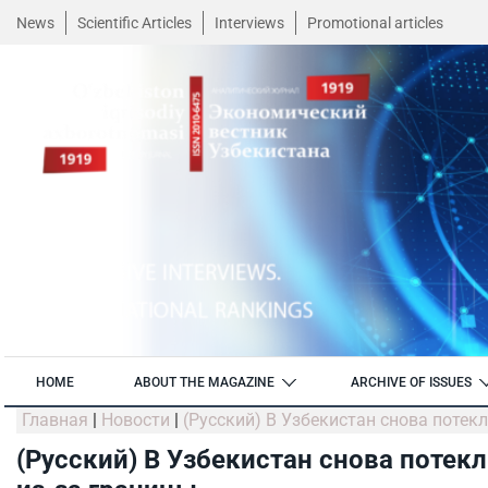
News
Scientific Articles
Interviews
Promotional articles
HOME
ABOUT THE MAGAZINE
ARCHIVE OF ISSUES
Главная
|
Новости
|
(Русский) В Узбекистан снова потек
(Русский) В Узбекистан снова поте