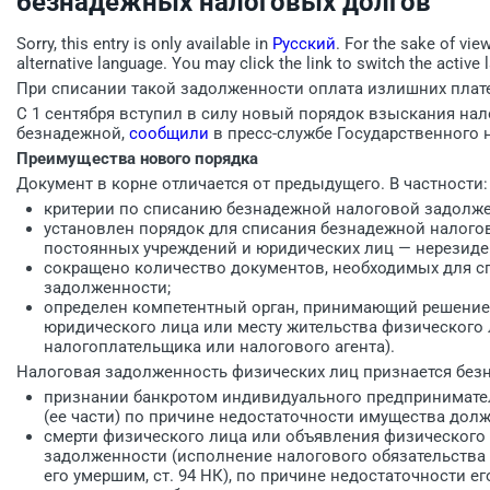
безнадежных налоговых долгов
Sorry, this entry is only available in
Русский
. For the sake of vie
alternative language. You may click the link to switch the active 
При списании такой задолженности оплата излишних плате
С 1 сентября вступил в силу новый порядок взыскания на
безнадежной,
сообщили
в пресс-службе Государственного 
Преимущества нового порядка
Документ в корне отличается от предыдущего. В частности:
критерии по списанию безнадежной налоговой задолже
установлен порядок для списания безнадежной налого
постоянных учреждений и юридических лиц — нерезиде
сокращено количество документов, необходимых для 
задолженности;
определен компетентный орган, принимающий решение 
юридического лица или месту жительства физического л
налогоплательщика или налогового агента).
Налоговая задолженность физических лиц признается без
признании банкротом индивидуального предпринимате
(ее части) по причине недостаточности имущества долж
смерти физического лица или объявления физического
задолженности (исполнение налогового обязательства 
его умершим, ст. 94 НК), по причине недостаточности ег