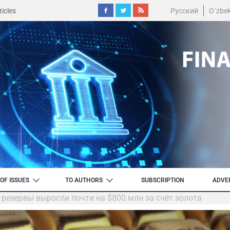
icles
Русский
O´zbe
OF ISSUES
TO AUTHORS
SUBSCRIPTION
ADVE
резервы выросли почти на $800 млн за счёт золота