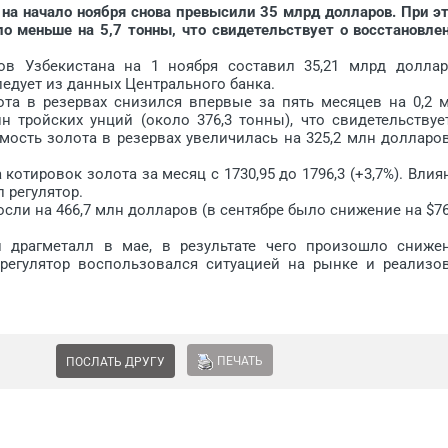
 начало ноября снова превысили 35 млрд долларов. При э
ло меньше на 5,7 тонны, что свидетельствует о восстановле
збекистана на 1 ноября составил 35,21 млрд доллар
ледует из данных Центрального банка.
в резервах снизился впервые за пять месяцев на 0,2 
н тройских унций (около 376,3 тонны), что свидетельствуе
мость золота в резервах увеличилась на 325,2 млн долларо
отировок золота за месяц с 1730,95 до 1796,3 (+3,7%). Влия
 регулятор.
ли на 466,7 млн долларов (в сентябре было снижение на $76
агметалл в мае, в результате чего произошло сниже
 регулятор воспользовался ситуацией на рынке и реализо
ПЕЧАТЬ
ПОСЛАТЬ ДРУГУ