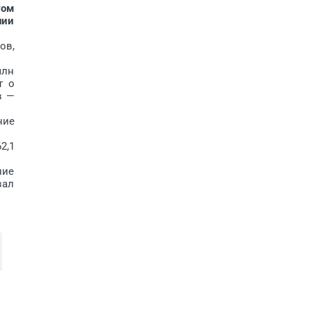
том
нии
ов,
млн
т о
в —
ние
2,1
ние
вал