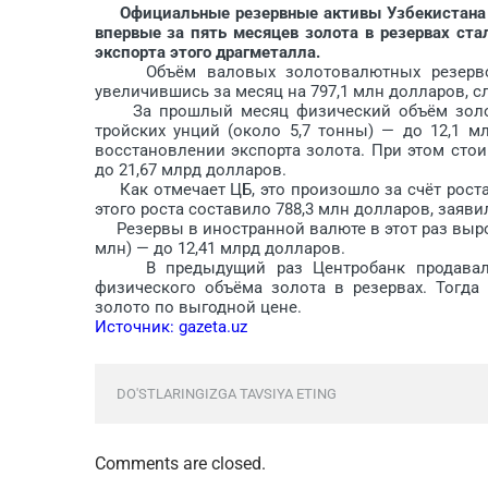
Официальные резервные активы Узбекистана на
впервые за пять месяцев золота в резервах ста
экспорта этого драгметалла.
Объём валовых золотовалютных резервов У
увеличившись за месяц на 797,1 млн долларов, с
За прошлый месяц физический объём золота 
тройских унций (около 5,7 тонны) — до 12,1 мл
восстановлении экспорта золота. При этом стои
до 21,67 млрд долларов.
Как отмечает ЦБ, это произошло за счёт роста к
этого роста составило 788,3 млн долларов, заявил
Резервы в иностранной валюте в этот раз вырос
млн) — до 12,41 млрд долларов.
В предыдущий раз Центробанк продавал др
физического объёма золота в резервах. Тогда
золото по выгодной цене.
Источник: gazeta.uz
DO'STLARINGIZGA TAVSIYA ETING
Comments are closed.