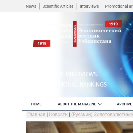
News
Scientific Articles
Interviews
Promotional art
HOME
ABOUT THE MAGAZINE
ARCHIVE 
Главная
|
Новости
|
(Русский) Золотовалютные 