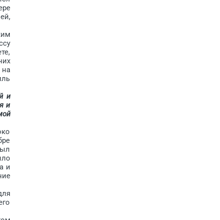
ере
ей,
ким
ссу
те,
них
 на
иль
й и
я и
мой
око
бре
был
ыло
а и
ние
для
его
том