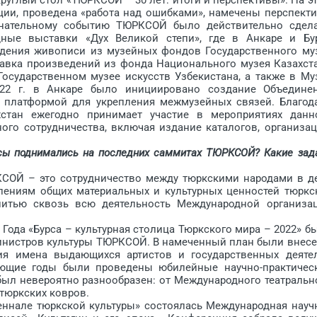
ции, проведена «работа над ошибками», намечены перспект
енательному событию ТЮРКСОЙ было действительно сдел
ные выставки «Дух Великой степи», где в Анкаре и Бу
дения живописи из музейных фондов Государственного му
ставка произведений из фонда Национального музея Казахст
 Государственном музее искусств Узбекистана, а также в Му
022 г. в Анкаре было инициировано создание Объедине
 платформой для укрепления межмузейных связей. Благод
стан ежегодно принимает участие в мероприятиях данн
ого сотрудничества, включая издание каталогов, организа
осы поднимались на последних саммитах ТЮРКСОЙ? Какие зад
ОЙ – это сотрудничество между тюркскими народами в д
олениям общих материальных и культурных ценностей тюркс
нитью сквозь всю деятельность Международной организа
Года «Бурса – культурная столица Тюркского мира – 2022» б
министров культуры ТЮРКСОЙ. В намеченный план были внес
ия имена выдающихся артистов и государственных деяте
ующие годы были проведены юбилейные научно-практичес
был невероятно разнообразен: от Международного театральн
тюркских ковров.
нале тюркской культуры» состоялась Международная науч