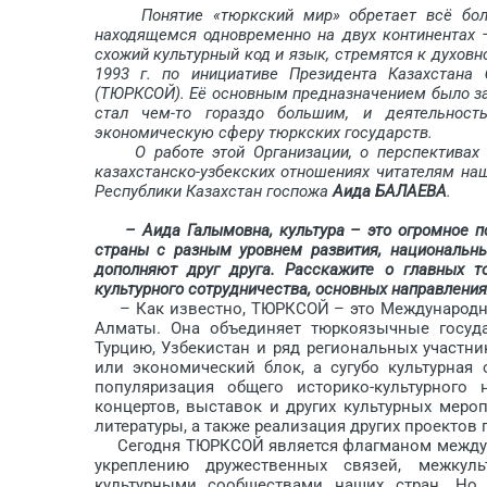
Понятие «тюркский мир» обретает всё бо
находящемся одновременно на двух континентах 
схожий культурный код и язык, стремятся к духов
1993 г. по инициативе Президента Казахстана
(ТЮРКСОЙ). Её основным предназначением было за
стал чем-то гораздо большим, и деятельност
экономическую сферу тюркских государств.
О работе этой Организации, о перспективах к
казахстанско-узбекских отношениях читателям на
Республики Казахстан гос­пожа
Аида БАЛАЕВА
.
– Аида Галымовна, культура – это огромное по
страны с разным уровнем развития, национальны
дополняют друг друга. Расскажите о главных 
культурного сотрудничества, основных направлениях
– Как известно, ТЮРКСОЙ – это Международная 
Алматы. Она объединяет тюркоязычные государ
Турцию, Узбекистан и ряд региональных участни
или экономический блок, а сугубо культурная 
популяризация общего историко-культурного
концертов, выставок и других культурных меро
литературы, а также реализация других проектов
Сегодня ТЮРКСОЙ является флагманом междунар
укреплению дружественных связей, межкул
культурными сообществами наших стран. Но 