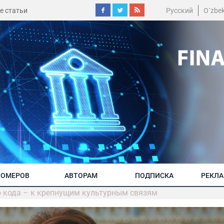
е статьи
Русский
O´zbe
НОМЕРОВ
АВТОРАМ
ПОДПИСКА
РЕКЛ
 кода – к крепнущим культурным связям