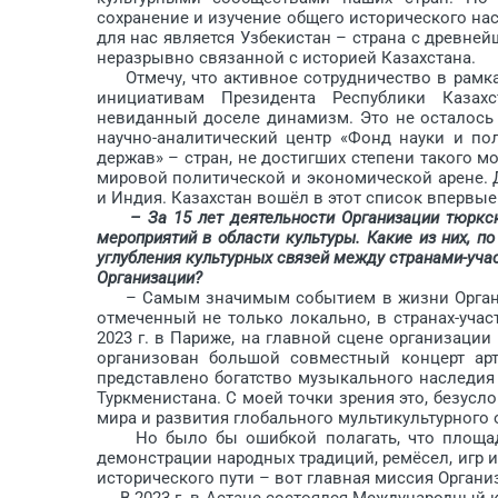
сохранение и изучение общего исторического нас
для нас является Узбекистан – страна с древне
неразрывно связанной с историей Казах­стана.
Отмечу, что активное сотрудничество в рамк
инициативам Президента Республики Казах
невиданный доселе динамизм. Это не осталось 
научно-аналитический центр «Фонд науки и по
держав» – стран, не достигших степени такого м
мировой политической и экономической арене. Д
и Индия. Казахстан вошёл в этот список впервые
– За 15 лет деятельности Организации тюркс
мероприятий в области культуры. Какие из них, 
углубления культурных связей между странами-учас
Организации?
– Самым значимым событием в жизни Организ
отмеченный не только локально, в странах-уча
2023 г. в Париже, на главной сцене организаци
организован большой совместный концерт ар
представлено богатство музыкального наследия 
Туркменистана. С моей точки зрения это, безусл
мира и развития глобального мультикультурного 
Но было бы ошибкой полагать, что площадк
демонстрации народных традиций, ремёсел, игр 
исторического пути – вот главная миссия Органи
В 2023 г. в Астане состоялся Международный кр