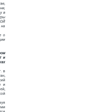
ве,
ни,
у в
уры
СОЙ
 на
е о
ции
ром
т и
ках
. в
ан,
кий
е и
ей,
кой
вуя
ыми
тся