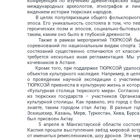
конференция по изучению древне­тюркских над
международных археологов, этнографов и ли
видением истории тюркских народов.
В целях популяризации общего фольклорного 
эпоса. Его уникальность состояла в том, что пе
героических поэм и эпосов, социально-бытовы
таким, каким оно было в глубокой древности.
Также в рамках мероприятий ТЮРКСОЙ были
соревнований по национальным видам спорта. Эт
состязаний существенно отличаются от класси
требуется несколько иная регламентация. Мы у
кочевников в Астане.
Кроме того, при поддержке ТЮРКСОЙ удалось р
объектов культурного наследия. Например, в ц
о проведении научной экспедиции с участием
ТЮРКСОЙ привнесла в культурную жизнь и котора
«Культурная столица тюркского мира». Согласно
из тюркских государств – участников Органи
культурной столицы. Как правило, это город с бо
знаете, таким городом стал Актау. В разные 
Эскишехир, Казань, Мерв, Туркестан, Хива, Бурс
был присвоен Актау.
5 апреля в Мангистауской области состояли
Каспия прошли выступления звёзд мировой эстрад
от именитых ремесленников, шоу дронов. Эти ме