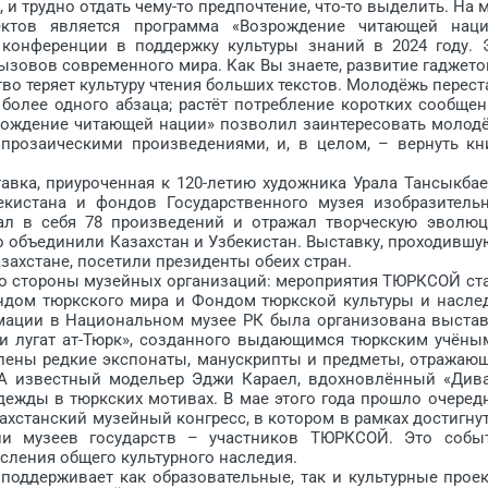
 трудно отдать чему-то предпочтение, что-то выделить. На 
ектов является программа «Возрождение читающей наци
онференции в поддержку культуры знаний в 2024 году. 
ызовов современного мира. Как Вы знаете, развитие гаджето
во теряет культуру чтения больших текстов. Молодёжь перест
более одного абзаца; растёт потребление коротких сообщен
зрождение читающей нации» позволил заинтересовать молод
розаическими произведениями, и, в целом, – вернуть кн
а, приуроченная к 120-летию художника Урала Тансыкбае
екистана и фондов Государственного музея изобразитель
чал в себя 78 произведений и отражал творческую эволю
 объединили Казахстан и Узбекистан. Выставку, проходившу
захстане, посетили президенты обеих стран.
 стороны музейных организаций: мероприятия ТЮРКСОЙ ст
Фондом тюркского мира и Фондом тюркской культуры и насле
мации в Национальном музее РК была организована выстав
ни лугат ат-Тюрк», созданного выдающимся тюркским учёны
ены редкие экспонаты, манускрипты и предметы, отражаю
. А известный модельер Эджи Караел, вдохновлённый «Див
одежды в тюркских мотивах. В мае этого года прошло очеред
ахстанский музейный конгресс, в котором в рамках достигну
ели музеев государств – участников ТЮРКСОЙ. Это собы
ления общего культурного наследия.
ддерживает как образовательные, так и культурные прое