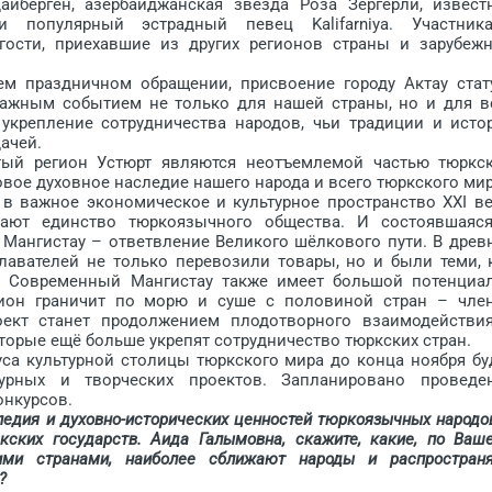
йберген, азербайджанская звезда Роза Зергерли, извест
популярный эстрадный певец Kalifarniya. Участник
гости, приехавшие из других регионов страны и зарубеж
праздничном обращении, присвоение городу Актау стат
важным событием не только для нашей страны, но и для в
 укреп­ление сотрудничества народов, чьи традиции и исто
ачей.
й регион Устюрт являются неотъемлемой частью тюркс
вое духовное наследие нашего народа и всего тюркского ­мир
важное экономическое и культурное пространство XXI ве
вают единство тюркоязычного общества. И состоявшаяс
 Мангистау – ответвление Великого шёлкового пути. В древ
авателей не только перевозили товары, но и были теми, 
. Современный Мангистау также имеет большой потенциа
егион граничит по морю и суше с половиной стран – чле
ект станет продолжением плодотворного взаимодействи
орые ещё больше укрепят сотрудничество тюркских стран.
са культурной столицы тюркского мира до конца ноября бу
урных и творческих проектов. Запланировано проведе
онкурсов.
ледия и духовно-исторических ценностей тюркоязычных народо
кских государств. Аида Галымовна, скажите, какие, по Ваш
ими странами, наиболее сближают народы и распростран
?