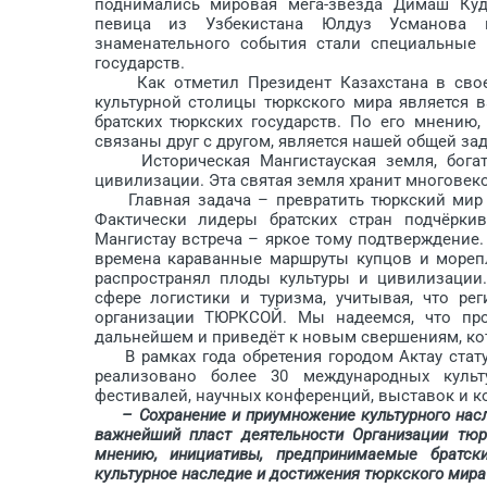
поднимались мировая мега-звезда Димаш Куда
певица из Узбекистана Юлдуз Усманова и 
знаменательного события стали специальные 
государств.
Как отметил Президент Казахстана в своем 
культурной столицы тюркского мира является 
братских тюркских государств. По его мнению,
связаны друг с другом, является нашей общей зад
Историческая Мангистауская земля, богаты
цивилизации. Эта святая земля хранит многовеко
Главная задача – превратить тюркский мир в 
Фактически лидеры братских стран подчёрки
Мангистау встреча – яркое тому подтверждение.
времена караванные маршруты купцов и морепл
распространял плоды культуры и цивилизации
сфере логистики и туризма, учитывая, что р
организации ТЮРКСОЙ. Мы надеемся, что про
дальнейшем и приведёт к новым свершениям, кот
В рамках года обретения городом Актау стату
реализовано более 30 международных культ
фестивалей, научных конференций, выставок и к
– Сохранение и приумножение культурного нас
важнейший пласт деятельности Организации тюр
мнению, инициативы, предпринимаемые братск
культурное наследие и достижения тюркского мира