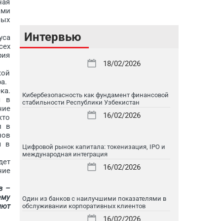
ная
ами
ных
Интервью
уса
сех
рия
18/02/2026
кой
а.
ка.
Кибербезопасность как фундамент финансовой
я в
стабильности Республики Узбекистан
ние
16/02/2026
кто
л в
нов
я в
Цифровой рынок капитала: токенизация, IPO и
международная интеграция
дет
16/02/2026
ние
в –
ему
Один из банков с наилучшими показателями в
яют
обслуживании корпоративных клиентов
16/02/2026