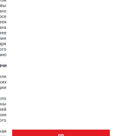
ивы
ано
рсе
зея
ана
зее
ния
аря
ого
цию
ачи
еле
ких
ции
ыло
ены
лей
кие
ого
ная
PR