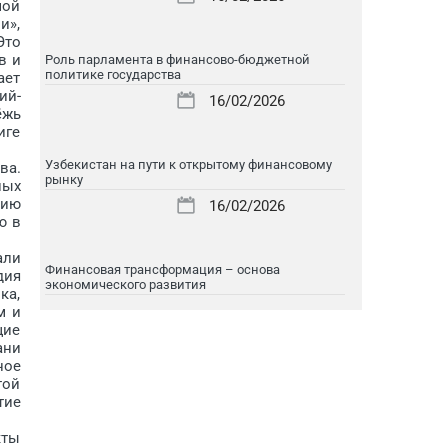
мой
и»,
Это
в и
Роль парламента в финансово-бюджетной
политике государства
ает
ий-
16/02/2026
ёжь
иге
Узбекистан на пути к открытому финансовому
ва.
рынку
ных
цию
16/02/2026
ю в
али
Финансовая трансформация – основа
дия
экономического развития
ка,
м и
щие
ани
ное
той
тие
кты