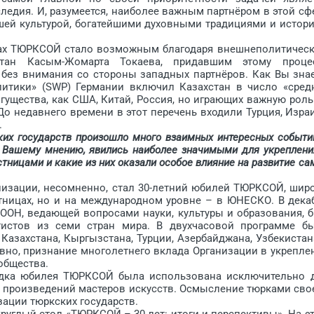
ледия. И, разумеется, наиболее важным партнёром в этой сф
йшей культурой, богатейшими духовными традициями и истори
ах ­ТЮРКСОЙ стало возможным благодаря внешнеполитичес
стан Касым-Жомарта Токаева, придавшим этому проце
без внимания со стороны западных партнёров. Как Вы знае
литики» (SWP) Германии включил Казахстан в число «сред
огущества, как США, Китай, Россия, но играющих важную роль
о недавнего времени в этот перечень входили Турция, Изра
.
ких государств произошло много взаимных интересных событи
по Вашему мнению, явились наиболее значимыми для укреплени
тницами и какие из них оказали особое влияние на развитие са
ации, несомненно, стал 30-летний юбилей ТЮРКСОЙ, шир
стницах, но и на международном уровне – в ЮНЕСКО. В дека
и ООН, ведающей вопросами науки, культуры и образования, 
тистов из семи стран мира. В двухчасовой программе б
Казахстана, Кыргызстана, Турции, Азербайджана, Узбекистан
овно, признание многолетнего вклада Организации в укрепле
общества.
а юбилея ТЮРКСОЙ была использована исключительно 
и произведений мастеров искусств. Осмысление тюрками сво
зации тюркских государств.
углый стол «ТЮРКСОЙ – 30 лет: итоги и перспективы». На э