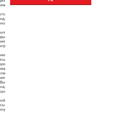
щих
оим
ого
нд,
нно
ных
иды
ния
игр
ние
ись
рую
мма
ном
ние
 Вы
на,
ицы
ной
ссы
ену