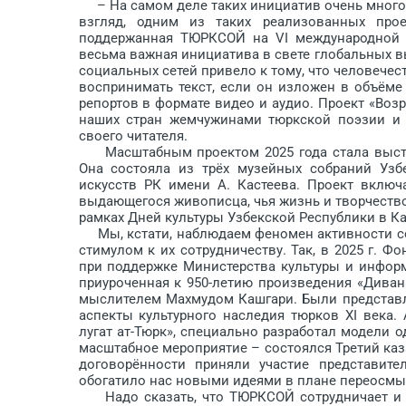
– На самом деле таких инициатив очень много, и
взгляд, одним из таких реализованных про
поддержанная ТЮРКСОЙ на VI международной к
весьма важная инициатива в свете глобальных в
социальных сетей привело к тому, что человечест
воспринимать текст, если он изложен в объёме 
репортов в формате видео и аудио. Проект «Во
наших стран жемчужинами тюркской поэзии и п
своего читателя.
Масштабным проектом 2025 года стала выставк
Она состояла из трёх музейных собраний Узб
искусств РК имени А. Кастеева. Проект вклю
выдающегося живописца, чья жизнь и творчество
рамках Дней культуры Узбекской Республики в Ка
Мы, кстати, наблюдаем феномен активности со
стимулом к их сотрудничеству. Так, в 2025 г. 
при поддержке Министерства культуры и инфор
приуроченная к 950-летию произведения «Дива
мыслителем Махмудом Кашгари. Были представл
аспекты культурного наследия тюрков XI века
лугат ат-Тюрк», специально разработал модели 
масштабное мероприятие – состоялся Третий каз
договорённости приняли участие представит
обогатило нас новыми идеями в плане переосмыс
Надо сказать, что ТЮРКСОЙ сотрудничает и по