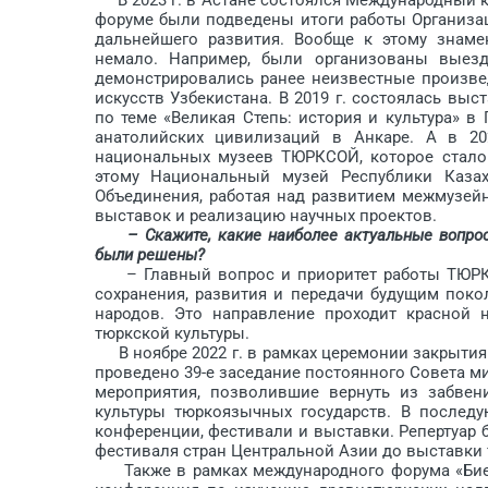
форуме были подведены итоги работы Организа
дальнейшего развития. Вообще к этому знам
немало. Например, были организованы выезд
демонстрировались ранее неизвестные произве
искусств Узбекистана. В 2019 г. состоялась вы
по теме «Великая Степь: история и культура» в
анатолийских цивилизаций в Анкаре. А в 2
национальных музеев ТЮРКСОЙ, которое стало
этому Национальный музей Республики Казах
Объединения, работая над развитием межмузейн
выставок и реализацию научных проектов.
– Скажите, какие наиболее актуальные вопр
были решены?
– Главный вопрос и приоритет работы ТЮРКС
сохранения, развития и передачи будущим пок
народов. Это направление проходит красной 
тюркской культуры.
В ноябре 2022 г. в рамках церемонии закрытия 
проведено 39-е заседание постоянного Совета 
мероприятия, позволившие вернуть из забвен
культуры тюркоязычных государств. В послед
конференции, фестивали и выставки. Репертуар 
фестиваля стран Центральной Азии до выставки 
Также в рамках международного форума «Биен