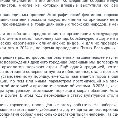
писей «Культегин и его эпоха». Конференция собрала веду
нгвистов, многие из которых впервые выступили со св
наследия мы провели Этнографический фестиваль тюркск
вцы-сказители показали искусство чтения исторических леге
х произведений в традициях разных тюркских народов, име
 выработаны предложения по организации международ
о очень важно, поскольку кокпар, борьба-курес и другие в
ческих европейских олимпийских видов, и для их проведе
чли это в 2024 г., во время проведения Пятых Всемирных 
ешить ряд вопросов, направленных на дальнейшее изу­че
елях возрождения древнего городища Сарайшык мы договорил
 археологов тюркских стран. Ещё одной традицией, кото
я постоянно совершенствуется и обновляется, стала програ
 установленному порядку, ежегодно назначается город в од
зации, по тем или иным параметрам претендующий на зва
гатой историей и археологическими объектами. В 2025 г., как
годы культурными столицами тюркского мира побывали Аста
а и другие. В этом году переходящий статус культурной стол
сь торжества, посвящённые этому событию. На набереж
ы, казахстанских, узбекских и других артистов, мастер-кла
роприятия собрали несколько десятков тысяч человек. На сц