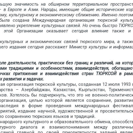
льшую значимость на обширном территориальном пространст
– в Европе и Азии. Народы, имеющие общие исторические кор
ному, культурному и экономическому сближению. Именно поэтом
 была создана Международная организация тюркской культ
явлено укрепление культурных связей. Но очень быстро ТЮРК
ь этой Организации оказывает сегодня влияние также и
ультурных и экономических связей тюркского мира, а такж
шего издания сегодня расскажет Министр культуры и информа
ле деятельности, практически без границ и различий, на кото
ми традициями и особенностями, взаи­модействуя, обогащаю
точках притяжения и взаимодействия стран ТЮРКСОЙ в рам
 развития и задачах.
организация тюркской культуры, созданная 12 июля 1993 г
ства – Азербайджан, Казахстан, Кыргызстан, Туркменист
ков. Хотелось бы подчеркнуть, что это не военно-политичес
организация, целью которой является сохранение, развити
 наследия в форме проведения международных фестивал
приятий, издание научной, художественной и просветительс
 по сохранению тюркских языков и традиций.
одного культурного и образовательного обмена, способст
ьтурного диалога и взаимопонимания между различн
самой главной по своей приоритетности задачей являе