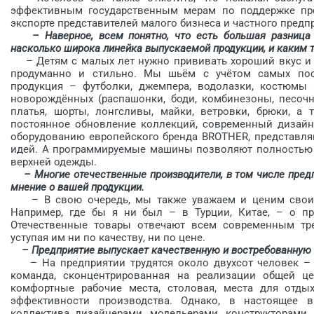
эффективным государственным мерам по поддержке пред
экспорте представителей малого биз­неса и частного пред
– Наверное, всем понятно, что есть большая разниц
насколько широка линейка выпускаемой продукции, и каким 
– Детям с малых лет нужно прививать хороший вкус и чу
продуманно и стильно. Мы шьём с учётом самых пос
продукция – футболки, джемпера, водолазки, костюмы
новорождённых (распашонки, боди, комбинезоны, песочни
платья, шорты, лонгсливы, майки, ветровки, брюки, а 
постоянное обновление коллекций, современный дизайн
оборудованию европейского бренда BROTHER, представ
идей. А программируемые машины позволяют полностью 
верхней одежды.
– Многие отечественные производители, в том числе пред
мнение о вашей продукции.
– В свою очередь, мы также уважаем и ценим своих к
Например, где бы я ни был – в Турции, Китае, – о пр
Отечественные товары отвечают всем современным тре
уступая им ни по качеству, ни по цене.
– Предприятие выпускает качественную и востребованную 
– На предприятии трудятся около двухсот человек – и
команда, сконцентрированная на реализации общей це
комфортные рабочие места, столовая, места для отдых
эффективности производства. Однако, в настоящее в
коллектива дизайнерами, модельерами, конструкторами.