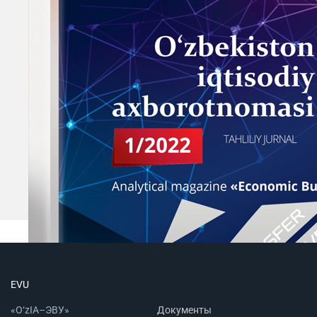
EVU
«O‘zIA–ЭВУ»
Документы