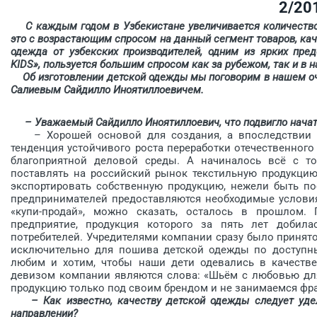
2/20
С каждым годом в Узбекистане увеличивается количество 
это с возрастающим спросом на данный сегмент товаров, кач
одежда от узбекских производителей, одним из ярких пре
KIDS», пользуется большим спросом как за рубежом, так и в н
Об изготовлении детской одежды мы поговорим в нашем оч
Салиевым Сайдилло Иноятиллоевичем.
– Уважаемый Сайдилло Иноятиллоевич, что подвигло нача
– Хорошей основой для создания, а впоследствии и 
тенденция устойчивого роста переработки отечественного
благоприятной деловой среды. А начиналось всё с то
поставлять на российский рынок текстильную продукцию
экспортировать собственную продукцию, нежели быть по
предпринимателей предоставляются необходимые условия
«купи-продай», можно сказать, осталось в прошлом.
предприятие, продукция которого за пять лет добила
потребителей. Учредителями компании сразу было приня
исключительно для пошива детской одежды по доступным
любим и хотим, чтобы наши дети одевались в качеств
девизом компании являются слова: «Шьём с любовью для
продукцию только под своим брендом и не занимаемся фр
– Как известно, качеству детской одежды следует уде
направлении?