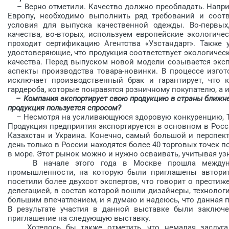
– Верно отметили. Качество должно преобладать. Наприм
Европу, необходимо выполнить ряд требований и соотв
условия для выпуска качественной одежды. Во-первых
качества, во-вторых, используем европейские экологиче
проходит сертификацию Агентства «Узстандарт». Также
удостоверяющие, что продукция соответствует экологичес
качества. Перед выпуском новой модели созывается эксп
аспекты производства товара-новинки. В процессе изгот
исключает производственный брак и гаран­тирует, что
гардероба, которые понравятся розничному покупателю, а 
– Компания экспортирует свою продукцию в страны ближнег
продукция пользуется спросом?
– Несмотря на усиливающуюся здоровую конкуренцию, ТМ
Продукция предприятия экспортируется в основном в Росси
Казахстан и Украина. Конечно, самый большой и перспек
день только в России находятся более 40 торговых точек п
в море. Этот рынок можно и нужно осваивать, учитывая уз
В начале этого года в Москве прошла междунаро
промышленности, на которую были приглашены авторите
посетили более двухсот экспертов, что говорит о прести
делегацией, в состав которой вошли дизайнеры, технолог
большим впечатлением, и я думаю и надеюсь, что данная 
В результате участия в данной выставке были заключе
приглашение на следующую выставку.
Хотелось бы также отметить, что немалая заслуга