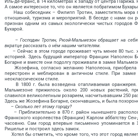
Иль-де-Франс, в 14 километрах к западу от центра Парижа
А самое интересное то, что он является побратимом Бухары
Наш собеседник – Филипп Тротин, заместитель мэра г
отношений, туризма и мероприятий. В беседе с нами он 
признан одним из самых экологически чистых городов Ф
Бухарой.
– Господин Тротин, Рюэй-Мальмезон обращает на себя
вкратце рассказать о нём нашим читателям.
– Сейчас в этом городе проживает чуть менее 80 тыс. ж
историей. Здесь будущий император Франции Наполеон Б
Богарне и вместе они подолгу проживали в замке Мальмез
Жозефина, согласно желанию Наполеона, приобрела за
перестроен и меблирован в античном стиле. При замке 
неоклассическом стиле.
В 1800 г. была возведена отапливаемая оранжерея. С 
Мальмезоне прижилось около 200 новых растений, пр
славился великолепным розарием, насчитывавшим 250 ра
Здесь же Жозефина Богарне, скон­чавшись, и была похорон
– Сколько лет этому городу?
– Приблизительно в 870 г. район нынешнего располож
Франкского королевства (Франции) Карлом аббатству Сен-Д
часовню. Сам город впервые письменно упоминается в XI
Ришелье и построил здесь замок.
Хотел бы отметить, что кроме того, что этот город являе