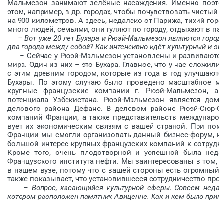
Мальмезон занимают зелёные насаждения. Именно поэто
этом, например, в др. городах, чтобы почувствовать чистый
на 900 километров. А здесь, недалеко от Парижа, тихий г
много людей, семьями, они гуляют по городу, отдыхают в п
– Вот уже 20 лет Бухара и Рюэй-Мальмезон являются гор
два города между собой? Как интенсивно идёт культурный и 
– Сейчас у Рюэй-Мальмезон установлены и развиваются 
мира. Один из них – это Бухара. Главное, что у нас слож
с этим древним городом, которые из года в год улучшаю
Бухары. По этому случаю было проведено масштабное м
крупные французские компании г. Рюэй-Маль­мезон, а
потенциала Узбекистана. Рюэй-Мальмезон является до
делового района Дефанс. В деловом районе Рюэй-Сюр-С
компаний Франции, а также представительств междунар
вует их экономическим связям с вашей страной. При по
Франции мы смогли организовать данный бизнес-форум, 
большой интерес крупных французских компаний к сотрудни
Кроме того, очень плодотворной и успешной была нед
Французского инс­титута нефти. Мы заинтересованы в том
в нашем ­вузе, потому что с вашей стороны есть огромны
также показывает, что установившееся сотрудничество про
– Вопрос, касающийся культурной сферы. Совсем неда
котором расположен памятник Авиценне. Как и кем было при