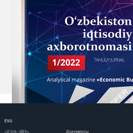
EVU
«O‘zIA–ЭВУ»
Документы