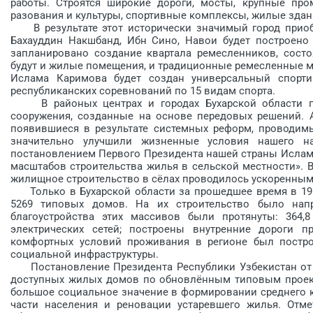
работы. Строятся широкие дороги, мосты, крупные про
разования и культуры, спортивные комплексы, жилые здания
В результате этот исторически значимый город приобре
Бахауддин Накшбанд, Ибн Сино, Навои будет построено 5
запланировано создание квартала ремесленников, состо
будут и жилые помещения, и традиционные ремесленные мас
Ислама Каримова будет создан универсальный спорт
республиканских соревнований по 15 видам спорта.
В районых центрах и городах Бухарской области пр
сооружения, созданные на основе передовых решений. 
появившиеся в результате системных реформ, проводимы
значительно улучшили жизненные условия нашего н
постановлением Первого Президента нашей страны Ислам
масштабов строительства жилья в сельской местности». 
жилищное строительство в сёлах проводилось ускоренным
Только в Бухарской области за прошедшее время в 198
5269 типовых домов. На их строительство было нап
благоустройства этих массивов были протянуты: 364,
электрических сетей; построены внутренние дороги п
комфортных условий проживания в регионе был постро
социальной инфраструктуры.
Постановление Президента Рес­публики Узбекистан от 2
доступных жилых домов по обновлённым типовым проект
большое социальное значение в формировании среднего 
части населения и реновации устаревшего жилья. Отме