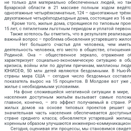
не только для материально обеспеченных людей, но так
Бухарской области в 21 массиве полным ходом ведётс
одноэтажные четырёхкомнатные, 124 – одноэтажные трёхк
двухэтажные четырёхподъездные дома, состоящие из 16 ква
Кроме того, жилые дома, строящиеся по типовым проект
15 лет, с пятилетним льготным периодом и уплатой первон
Также хотелось бы отметить, что в результате реализац
важный вопрос – проблема обновления устаревшего жилог
Нет большего счастья для человека, чем иметь с
деятельность человека, его место в обществе, отношени
Родиной. Она – общественное зеркало, отражение о
характеризует социально-экономическую ситуацию в об
кризиса, войны или по другим причинам, миллионы люд
ЮНИСЕФ, 50 млн детей являются бездомными. В Нью-Й
страны мира США – сегодня число бездомных составляе
показатель вырос на 15 процентов. В Молдове вот уже 
жилье с необходимыми условиями.
На фоне сложившейся негативной ситуации в мире, ре
населения доступным жильём вызывает самые положи
главное, конечно, – это эффект получаемый в стране. 
жилых домов на основе типовых проектов решает це
значительная часть населения обеспечивается доступ
стране среднего класса; обновляется устаревший жилищ
коренным образом улучшаются инженерно-коммуникацион
Сегодня, оценивая эти процессы, мы становимся свидетел