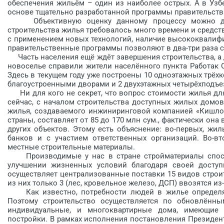
обеспечения жильём – один из наиболее острых. А в Узб
основе тщательно разработанной программы правительств
Объективную оценку данному процессу можно дат
строительства жилья требовалось много времени и средст
с применением новых технологий, наличие высококвалиф
правительственные программы позволяют в два-три раза со
Часть населения ещё ждёт завершения строительства, а 
новоселье справили жители населённого пункта Работак С
Здесь в текущем году уже построены 10 одноэтажных трё
благоустроенными дворами и 2 двухэтажных четырёхподъе
Ни для кого не секрет, что вопрос стоимости жилья для
сейчас, с началом строительства доступных жилых домов
жилья, создаваемого инжиниринговой компанией «Кишлок
страны, составляет от 85 до 170 млн сум., фактически она
других объектов. Этому есть объяснение: во-первых, жи
банков и с участием ответственных организаций. Во-в
местные строительные материалы.
Производимые у нас в стране стройматериалы спос
улучшении жизненных условий благодаря своей доступ
осуществляет централизованные поставки 15 видов строи
из них только 3 (лес, кровельное железо, ДСП) ввозятся из
Как известно, потребности людей в жилье определяю
Поэтому строительство осуществляется по обновлённ
индивидуальные, и многоквартирные дома, имеющие р
постройки. В рамках исполнения постановления Президент