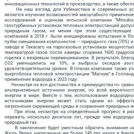
инновационных технологий в производство, а также обесп
На наш взгляд, для Узбекистана в современных усл
является изучение возможностей масштабного применения
исследований и оценкам японской компании “Mitsubish
газотурбинных установках тепловых электростанций допуск
природным газом, не меняя при этом существующие к
компанией в 2018 г. были инициированы испытания в Яп
путём смешивания компонентов – природного газа (70%) и
заводе в Такасаго на парогазовых установках мощностью
температурой газов после камеры сгорания 1600 градусо
горелка с вихревым перемешиванием. В результате, благ
СО2 уменьшились на 10%, а выбросы оксидов азот
удовлетворительном уровне. В планах компании также уч
энергоблока тепловой электростанции “Магнум” в Голлан
применение водорода к 2023 году.
Несмотря на все достоинства и преимущества по сравнен
альтернативные источники энергии, по всей вероятнос
энергии в мире. Вместе с тем, использование водородно
источниками энергии может стать одним из эффек
загрязнения окружающей среды и сохранения природных
При этом, несмотря на определённый прогресс в разв
пережить несколько десятков лет, прежде чем водородн
природный газ.
В заключение будет уместным обратить внимание на 
Жюль Верна, написанные им более 145 лет назад в фанта