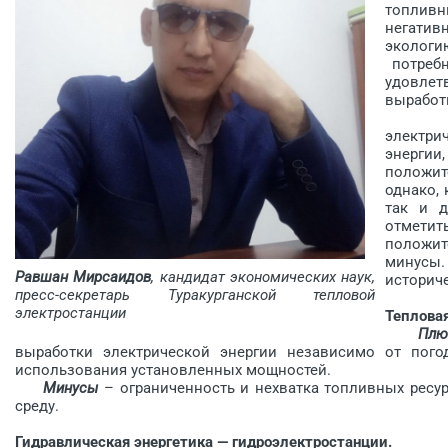
топливн
негати
экологи
потребн
удовлет
выработ
Обшир
электр
энерги
положит
однако,
так и д
отметит
положи
минусы
Равшан Мирсаидов
, кандидат экономических наук,
историч
пресс-секретарь Туракурганской тепловой
электростанции
Тепловая
Плю
выработки электрической энергии независимо от пого
использования установленных мощностей.
Минусы
– ограниченность и нехватка топливных ресу
среду.
Гидравлическая энергетика — гидроэлектростанции.