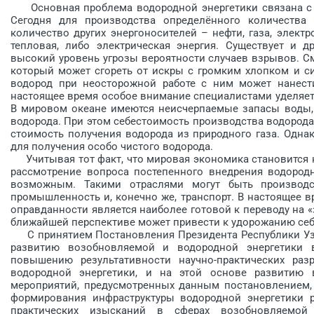
Основная проблема водородной энергетики связана с эн
Сегодня для производства определённого количества 
количество других энергоносителей – нефти, газа, электр
тепловая, либо электрическая энергия. Существует и 
высокий уровень угрозы вероятности случаев взрывов. С
который может сгореть от искры с громким хлопком и с
водород при неосторожной работе с ним может нанест
настоящее время особое внимание специалистами уделяет
В мировом океане имеются неисчерпаемые запасы воды,
водорода. При этом себестоимость производства водорода
стоимость получения водорода из природного газа. Одна
для получения особо чистого водорода.
Учитывая тот факт, что мировая экономика становится н
рассмотрение вопроса постепенного внедрения водородно
возможным. Такими отраслями могут быть производст
промышленность и, конечно же, транспорт. В настоящее в
оправданности является наиболее готовой к переводу на «
ближайшей перспективе может привести к удорожанию се
С принятием Постановления Президента Республики Узбек
развитию возобновляемой и водородной энергетики 
повышению результативности научно-практических ра
водородной энергетики, и на этой основе развитию в
мероприятий, предусмотренных данным постановлением,
формирования инфраструктуры водородной энергетики р
практических изысканий в сферах возобновляемой