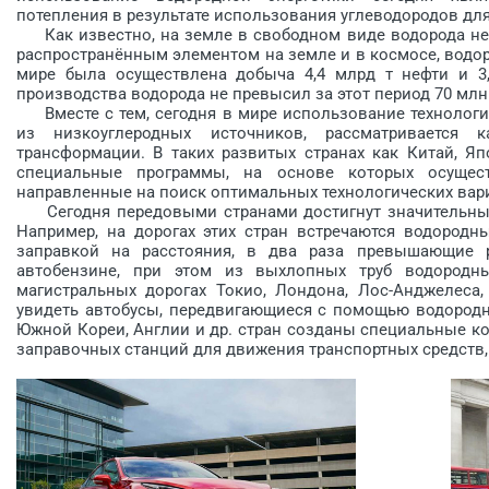
потепления в результате использования углеводородов дл
Как известно, на земле в свободном виде водорода не 
распространённым элементом на земле и в космосе, водоро
мире была осуществлена добыча 4,4 млрд т нефти и 3,8
производства водорода не превысил за этот период 70 мл
Вместе с тем, сегодня в мире использование технологи
из низкоуглеродных источников, рассматривается 
трансформации. В таких развитых странах как Китай, Яп
специальные программы, на основе которых осущес
направленные на поиск оптимальных технологических вар
Сегодня передовыми странами достигнут значительный 
Например, на дорогах этих стран встречаются водородн
заправкой на расстояния, в два раза превышающие р
автобензине, при этом из выхлопных труб водородны
магистральных дорогах Токио, Лондона, Лос-Анджелеса
увидеть автобусы, передвигающиеся с помощью водородно
Южной Кореи, Англии и др. стран созданы специальные к
заправочных станций для движения транспортных средств