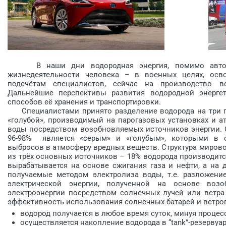
В наши дни водородная энергия, помимо автомоб
жизнедеятельности человека – в военных целях, осв
подсчётам специалистов, сейчас на производство во
Дальнейшие перспективы развития водородной энерге
способов её хранения и транспортировки.
Специалистами принято разделение водорода на три гру
«голубой», производимый на парогазовых установках и а
воды посредством возобновляемых источников энергии. 
96-98% является «серым» и «голубым», которыми в с
выбросов в атмосферу вредных веществ. Структура мирово
из трёх основных источников – 18% водорода производитс
вырабатывается на основе сжигания газа и нефти, а на 
получаемые методом электролиза воды, т.е. разложени
электрической энергии, полученной на основе воз
электроэнергии посредством солнечных лучей или ветра
эффективность использования солнечных батарей и ветрог
водород получается в любое время суток, минуя процес
осуществляется накопление водорода в “tank”-резервуар