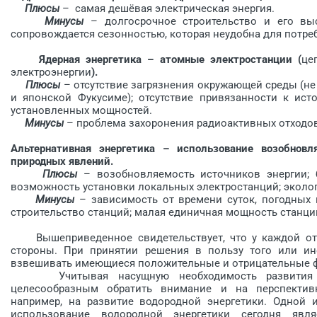
Плюсы
– самая дешёвая электрическая энергия.
Минусы
– долгосрочное строительство и его выс
сопровождается сезонностью, которая неудобна для пот
Ядерная энергетика – атомные электростанции (
це
электроэнергии
).
Плюсы
– отсутствие загрязнения окружающей среды (не
и японской Фукусиме); отсутствие привязанности к ис
установленных мощностей.
Минусы
– проблема захоронения радиоактивных отходо
Альтернативная энергетика – использование
возобновл
природных явлений.
Плюсы
– возобновляемость источников энергии; б
возможность установки локальных электростанций; экологи
Минусы
– зависимость от времени суток, погодных 
строительство станций; малая единичная мощность ста
Вышеприведенное свидетельствует, что у каждой отра
стороны. При принятии решения в пользу того или ин
взвешивать имеющиеся положительные и отрицательные
Учитывая насущную необходимость развития мир
целесообразным обратить внимание и на перспективн
например, на развитие водородной энергетики. Одной 
использование водородной энергетики сегодня явля