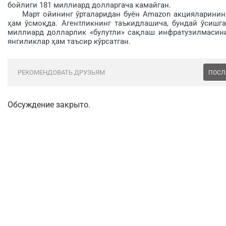
бойлиги 181 миллиард долларгача камайган.
Март ойининг ўрталаридан буён Amazon акцияларининг 
ҳам ўсмоқда. Агентликнинг таъкидлашича, бундай ўсишга
миллиард долларлик «булутли» сақлаш инфратузилмасин
янгиликлар ҳам таъсир кўрсатган.
РЕКОМЕНДОВАТЬ ДРУЗЬЯМ
ПОСЛ
Обсуждение закрыто.