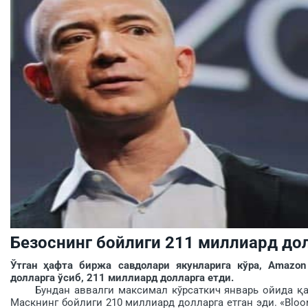
Безоснинг бойлиги 211 миллиард до
Ўтган ҳафта биржа савдолари якунларига кўра, Amazo
долларга ўсиб, 211 миллиард долларга етди.
Бундан аввалги максимал кўрсаткич январь ойида қайд 
Маскнинг бойлиги 210 миллиард долларга етган эди. «Bloo