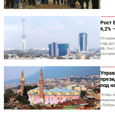
Рост 
6,2% 
По оцен
году дос
ВБ. Рост
составит
Управ
прези
под н
Чтобы э
национа
«Türkiy