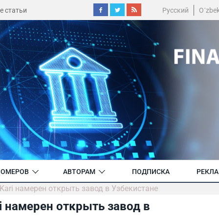
е статьи
Русский
O´zbe
НОМЕРОВ
АВТОРАМ
ПОДПИСКА
РЕКЛ
Kari намерен открыть завод в Узбекистане
i намерен открыть завод в