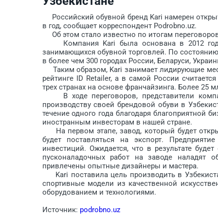
Узбекистане
Российский обувной бренд Kari намерен открыть
в год, сообщает корреспондент Podrobno.uz.
Об этом стало известно по итогам переговоров 
Компания Kari была основана в 2012 году. 
занимающихся обувной торговлей. По состоянию 
в более чем 300 городах России, Беларуси, Украин
Таким образом, Kari занимает лидирующие мес
рейтинге ID Retailer, а в самой России считает
трех странах на основе франчайзинга. Более 25 м
В ходе переговоров, представители компан
производству своей брендовой обуви в Узбекист
течение одного года благодаря благоприятной б
иностранным инвесторам в нашей стране.
На первом этапе, завод, который будет открыт
будет поставляться на экспорт. Предприяти
инвестиций. Ожидается, что в результате буде
пусконаладочных работ на заводе наладят об
привлечены опытные дизайнеры и мастера.
Kari поставила цель производить в Узбекистан
спортивные модели из качественной искусств
оборудованием и технологиями.
Источник:
podrobno.uz