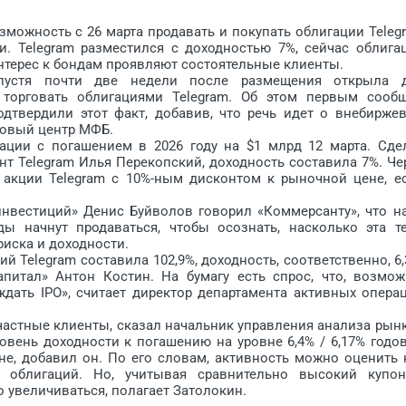
ность с 26 марта продавать и покупать облигации Teleg
жи. Telegram разместился с доходностью 7%, сейчас облига
нтерес к бондам проявляют состоятельные клиенты.
тя почти две недели после размещения открыла 
торговать облигациями Telegram. Об этом первым сооб
одтвердили этот факт, добавив, что речь идет о внебирже
говый центр МФБ.
ии с погашением в 2026 году на $1 млрд 12 марта. Сде
нт Telegram Илья Перекопский, доходность составила 7%. Че
 акции Telegram с 10%-ным дисконтом к рыночной цене, е
естиций» Денис Буйволов говорил «Коммерсанту», что н
ды начнут продаваться, чтобы осознать, насколько эта т
иска и доходности.
Telegram составила 102,9%, доходность, соответственно, 6,
итал» Антон Костин. На бумагу есть спрос, что, возмож
ждать IPO», считает директор департамента активных опера
астные клиенты, сказал начальник управления анализа рын
овень доходности к погашению на уровне 6,4% / 6,17% годо
е, добавил он. По его словам, активность можно оценить 
у облигаций. Но, учитывая сравнительно высокий купо
о увеличиваться, полагает Затолокин.