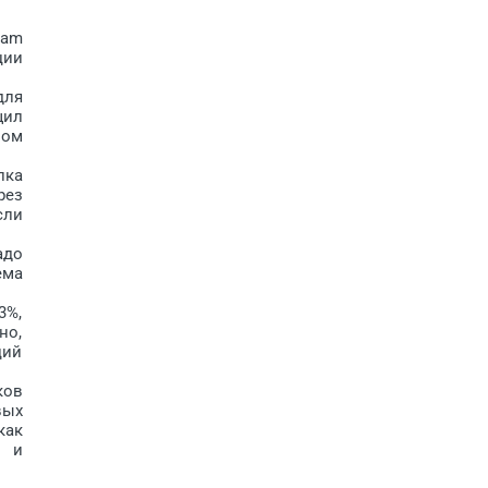
ram
ции
для
щил
вом
лка
рез
сли
адо
ема
3%,
но,
ций
ков
вых
как
н и