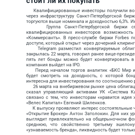
стоит ли их покупать
Квалифицированные инвесторы получили возмож
через инфраструктуру Санкт-Петербургской бир
торгуются выше номинала и доходностью 6,3%. И
Группа Санкт-Петербургской биржи спус
квалифицированных инвесторов возможность 
«Коммерсантъ». В пресс-службе биржи Forbes п
доступе, который открыт через дочерний клирин
Telegram разместил конвертируемые облигац
закрылась 22 марта, говорил ранее вице-президе
пять лет бонды можно будет конвертировать в
компания выйдет на IPO.
Перед началом торгов аналитик «БКС Мир инв
будет смотреть на доходность, с которой бон
интересна для инвестирования по соотношению р
26 марта на внебиржевом рынке цена облигаций 
сказал управляющий активами УК «Система Кап
связано с тем, что инвесторам «нравится идея 
«Велес Капитал» Евгений Шиленков.
К выпуску проявляют интерес состоятельные ч
«Открытие Брокер» Антон Затолокин. Для них ур
выглядит привлекательно на общерыночном фон
среднюю, что свойственно третьему эшелон
«узнаваемость бренда», ликвидность будет тольк