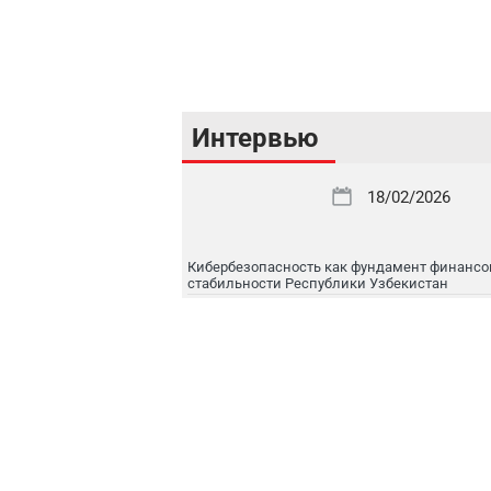
Интервью
18/02/2026
Кибербезопасность как фундамент финансо
стабильности Республики Узбекистан
16/02/2026
Цифровой рынок капитала: токенизация, IPO
международная интеграция
16/02/2026