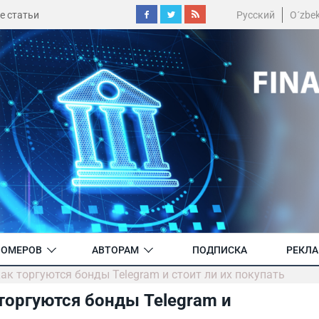
е статьи
Русский
O´zbe
НОМЕРОВ
АВТОРАМ
ПОДПИСКА
РЕКЛ
ак торгуются бонды Telegram и стоит ли их покупать
торгуются бонды Telegram и