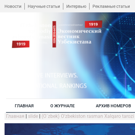
Новости
Научные статьи
Интервью
Рекламные статьи
ГЛАВНАЯ
О ЖУРНАЛЕ
АРХИВ НОМЕРОВ
Главная
|
slide
|
(O´zbek) O‘zbеkiston rasman Xalqaro tarozi v