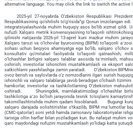
alternative language. You may click the link to switch the active 
2025-yil 27-noyabrda O‘z­bekiston Respublikasi Prezidenti 
Respublika­sining qo‘shilishi to‘g‘risida”gi Qonun imzolangan edi.
integratsiyalashuvida muhim huquqiy asos bo‘lib xizmat qildi. 
nufuzli Xal­qaro metrik konvensiyasining to‘la­qonli ishtirokch
qilinishi nati­jasida 2026-yil 13-aprel kuni mazkur muhim jaray
Xalqaro tarozi va o‘lchovlar byuro­sining (BIPM) to‘laqonli a‛zos
sohasi uchun beqiyos ahamiyatga ega bo‘lib, xal­qaro o‘lchov sta
konsultativ qo‘mitalari faoliyatida to‘laqonli qatnashish, mil
o‘lchash­lar birligini xalqaro talablar aso­sida ta‛minlash, mah
oshirish, inves­torlar ishonchini mustahkamlash va eksport salohi
satkichlarni yaxshilashga zamin yara­tadi. O‘zbekiston BIPMning k
ovoz berish va saylovlarda o‘z nomzodlarini ilgari surish huqu­qi
ishonchli va xalqaro talablarga javob beradigan o‘lchash tizimini s
hamkor­lar, inves­torlar va tashkilotlarning O‘zbekiston mahsulotl
oshiradi. Shuningdek, mamlakatimizdagi o‘lchashlar birligin
tashkilotiga a‛zo bo‘lish jarayonida texnik to‘siqlarni kamaytiris
takomillashtirishda mu­him qadam hisoblanadi. Bugungi kunga q
xalqaro darajada solishtirishlar o‘tkazilib, BIPM ma‛lumotlar ba
(CMC-qatorlar) soni yetdi hamda zamo­naviy labora­to­riyalar ish
tarixiga oltin harf­lar bilan yoziladigan kun. Bu nafa­qat muhim v
qaro maydondagi nufuzini mus­tah­kamlash yo‘lidagi katta yutuqdi