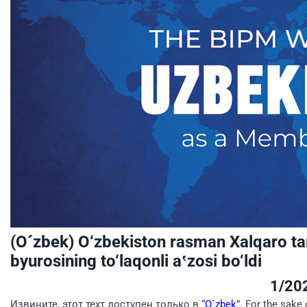
(O´zbek) O‘zbеkiston rasman Xalqaro tar
byurosining to‘laqonli a‛zosi bo‘ldi
1/20
Извините, этот техт доступен только в “
O´zbek
”. For the sake