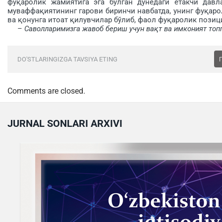
фуқаролик жамиятига эга бўл­ган дунёдаги етакчи дав
муваффақиятининг гарови би­ринчи навбатда, унинг фуқаро
ва қонунга итоат қилувчилар бўлиб, фаол фуқаролик позици
– Саволларимизга жавоб бериш учун вақт ва имконият топг
DO'STLARINGIZGA TAVSIYA ETING
Comments are closed.
JURNAL SONLARI ARXIVI