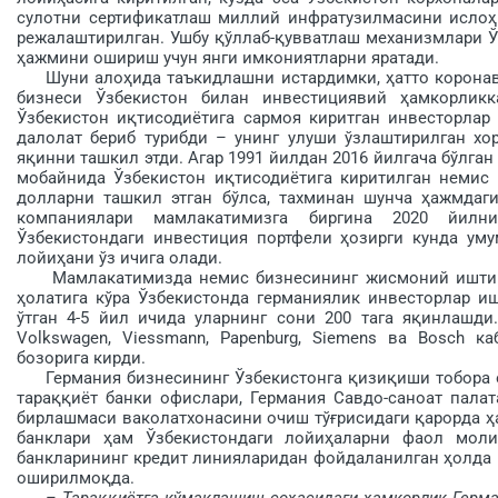
сулотни сертификатлаш миллий инфратузилмасини ислоҳ
режалаштирилган. Ушбу қўллаб-қувватлаш механизм­лари 
ҳажмини ошириш учун янги имкониятларни яратади.
Шуни алоҳида таъкидлашни ис­тардимки, ҳатто коронави
бизнеси Ўзбекистон билан инвестициявий ҳамкорликк
Ўзбекистон иқтисодиётига сармоя киритган инвесторлар
далолат бериб турибди – унинг улуши ўзлаштирилган хо
яқинни ташкил этди. Агар 1991 йилдан 2016 йил­гача бўлг
мобайнида Ўзбекистон иқтисодиётига киритилган немис
долларни ташкил этган бўлса, тахминан шунча ҳажмдаги
компаниялари мамлакатимизга биргина 2020 йилни
Ўзбекистондаги инвестиция портфели ҳозирги кунда уму
лойиҳани ўз ичига олади.
Мамлакатимизда немис бизнесининг жисмоний иштироки
ҳолатига кўра Ўзбекистонда германиялик инвесторлар иш
ўтган 4-5 йил ичида уларнинг сони 200 тага яқинлашди
Volkswagen, Viessmann, Papenburg, Siemens ва Bosch 
бозорига кирди.
Германия бизнесининг Ўзбекистонга қизиқиши тобора ор
тараққиёт банки офислари, Германия Савдо-саноат пала
бирлашмаси ваколатхонасини очиш тўғрисидаги қарорда ҳ
банклари ҳам Ўзбекистондаги лойиҳаларни фаол моли
банкларининг кредит линияларидан фойдаланилган ҳолда 1,
оширилмоқда.
– Тараққиётга кўмаклашиш соҳасидаги ҳамкорлик Герман