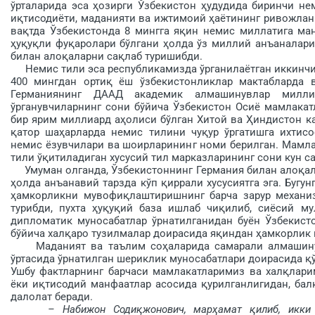
ўрталарида эса ҳозирги Ўзбекистон ҳудудида биринчи не
иқтисодиёти, маданияти ва ижтимоий ҳаётининг ривожлани
вақтда Ўзбекистонда 8 мингга яқин немис миллатига ма
ҳуқуқли фуқаролари бўлгани ҳолда ўз миллий анъаналари
билан алоқаларни сақлаб туришибди.
Немис тили эса республикамизда ўрганилаётган иккинчи э
400 мингдан ортиқ ёш ўзбекистонликлар мактабларда в
Германиянинг ДААД академик алмашинувлар милли
ўрганувчиларнинг сони бўйича Ўзбекистон Осиё мамлакат
бир ярим миллиард аҳолиси бўлган Хитой ва Ҳиндистон к
қатор шаҳар­ларда немис тилини чуқур ўргатишга ихтис
немис ёзувчилари ва шоирларининг номи берилган. Мамлак
тили ўқити­ладиган хусусий тил марказларининг сони кун с
Умуман олганда, Ўзбекистоннинг Германия билан алоқала
ҳолда анъанавий тарзда кўп қиррали хусусиятга эга. Бугу
ҳамкорликни мувофиқ­лаштиришнинг барча зарур механиз
турибди, пухта ҳуқуқий база ишлаб чиқилиб, сиёсий му
дипломатик муносабатлар ўрнатилганидан буён Ўзбекист
бўйича хал­қаро тузилмалар доирасида яқин­дан ҳамкорлик
Маданият ва таълим соҳаларида самарали алмашинувг
ўртасида ўрнатилган шериклик муносабатлари доирасида 
Ушбу фактларнинг барчаси мамлакатларимиз ва халқлари
ёки иқтисодий манфаатлар асосида қурилганлигидан, балк
далолат беради.
– Набижон Содиқжонович, мар­ҳамат қилиб, икки