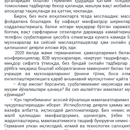
ўрталаридан бошлаб Германия ҳудудида қатъий локдау
томонлама тадбирлар бекор қилинди, маълум вақт мобайни
алоқалар тақиқ­ланди ва қаттиқ чекланди.
Бироқ биз янги воқеликларга тез­да мослашдик: масо
фойдалана бошладик. Бу нафа­қат манфаатдор шерикла
соддалаштиришга, балки илгари муқаррар бўлган харажат
боғлиқ вақт сарфларини сезиларли даражада камайтириш
телефон суҳ­батларини ҳи­собга олмаганда кунига камида 5
музокаралар ва сиёсий маслаҳатла­шувлар ҳам онлайн 
қилишнинг деярли иложи йўқ эди.
2020 йилда жами германиялик ҳамкорларимиз билан би
конференциялар, В2В музокаралари, «виртуал ташрифлар»,
миқдор сифатга ўтмоқда, биз бундай онлайн тадбирлар
рўёбга чиқариш бошлаб юборилганини мамнуният билан таъ
учрашув ва музокараларнинг ўрнини тўлиқ боса олм
енгиллаштирилишига қараб анъанавий мулоқотнинг қайта 
– Агар ижозат берсангиз, суҳ­батимизнинг ниҳоясида и
муҳим йўналишлари қанақа? Ва сиз ишлаётган мамлакат мув
кўринади?
– Кун тартибимнинг асосий йўналиши мамлакатларимиз ўр
чуқурлаштиришдан иборат. Истиқболлар деярли ҳамма жой
вазифа албатта, иқтисодий дипломатиядир. Биз немис ин
жалб қилишдан манфаатдормиз, шунингдек, ўзбек т
жадаллаштириш, мамлакатимизга ташриф буюрувчи немис 
Германия улкан иқтисодий, илмий ва технологик салоҳия