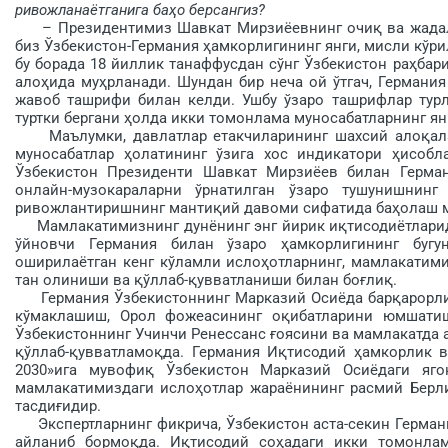
ривожланаётганига баҳо берсангиз?
– Президентимиз Шавкат Мирзиёевнинг очиқ ва жадал с
биз Ўзбекистон-Германия ҳамкорлигининг янги, мисли кўри
бу борада 18 йиллик танаффусдан сўнг Ўзбекистон раҳ­бар
алоҳида муҳрланади. Шундан бир неча ой ўтгач, Германи
жавоб ташрифи билан келди. Ушбу ўзаро ташрифлар тур
туртки бергани ҳолда икки томонлама муносабатларнинг ян
Маълумки, давлатлар етакчиларининг шахсий алоқалари
муносабатлар ҳолатининг ўзига хос индикатори ҳисобл
Ўзбекистон Президенти Шавкат Мирзиёев билан Герман
онлайн-музокараларни ўрнатилган ўзаро тушунишнин
ривожлантиришнинг мантиқий давоми сифатида баҳолаш 
Мамлакатимизнинг дунёнинг энг йирик иқтисодиётларидан
ўйновчи Германия билан ўзаро ҳамкорлигининг бугу
оширилаётган кенг кўламли ислоҳотларнинг, мамлакатим
тан олиниши ва қўллаб-қувватланиши билан боғлиқ.
Германия Ўзбекистоннинг Марказий Осиёда барқарорлик
кўмаклашиш, Орол фожеасининг оқибатларини юмшатиш 
Ўзбекистоннинг Учинчи Ренессанс ғоясини ва мамлакатда 
қўллаб-қувватламоқда. Германия Иқтисодий ҳамкорлик ва
2030»­ига мувофиқ Ўзбекистон Марказий Осиёдаги яг
мамлакатимиздаги ислоҳотлар жараёнининг расмий Берли
тасдиғидир.
Экспертларнинг фикрича, Ўзбекистон аста-секин Германи
айланиб бормоқда. Иқтисодий соҳадаги икки томонлам