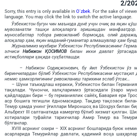
2/20
Sorry, this entry is only available in
O´zbek
. For the sake of viewe
language. You may click the link to switch the active language.
Ўзбекистон бугун чин маънода дунё учун очиқ ва яқин қўш
мувозанатли ташқи алоқаларга эришишдан манфаатдор.
муносабатлар тобора ривожланиб бормоқда, олий даража
алоқалар ҳам, яқин маданий-гуманитар алмашувлар ҳам бунда
Журналимиз мухбири Ўзбекистон Республикасининг Герман
элчиси
Набижон ҚОСИМОВ
билан икки давлат ўртасидаг
истиқболлари ҳақида суҳбатлашди.
– Набижон Содиқжонович, бу йил Ўзбекистон ўз му
биринчилардан бўлиб Ўзбекистон Республикасини мус­тақил д
немис ҳамкорлигининг ривожланиш тарихини эслаб ўтсак…
– Шуни таъкидлаш керакки, Ўзбекистон билан Германия ў
тақалади. Чунончи, халқла­римиз ўртасидаги ўзаро мун
қайдлардан бири – бу германиялик сайёҳ, Бавария ери Тр
аср бошига тегишли ёдномасидир. Тақдир тақо­заси била
Темур ҳамда унинг ўғиллари Мироншоҳ ва Шоҳрух билан бирг
Альбрехт III салтанатида камергер бўлиб хизмат қилган. Ш
хотиралари туфайли тарихчилар Амир Темур ва Темур
бўлганлар.
XVIII асрнинг охири – ХIХ асрнинг бошларида буюк немис
асарларида Темурийлар давлати, қадимий воҳа шаҳарлар