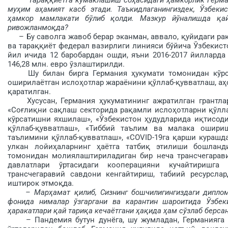
муҳим аҳа­мият касб этади. Таъкидлаганингиздек, Ўзбек
ҳамкор мамлакати бўлиб қолди. Мазкур йўналишда қайс
ривожланмоқда?
– Бу саволга жавоб берар эканман, аввало, қуйидаги ра
ва тараққиёт федерал вазирлиги линияси бўйича Ўзбекис
йил ичида 12 баробардан ошди, яъни 2016-2017 йилларда 
146,28 млн. евро ўзлаштирилди.
Шу билан бирга Германия ҳу­кумати томонидан кўрса
оширилаётган ислоҳотлар жараёнини қўллаб-қувватлаш, аҳ
қаратилган.
Хусусан, Германия ҳукуматининг ажратилган грантлар
«Соғлиқни сақлаш секторида ра­қамли ислоҳотларни қўлла
кўрсатишни яхшилаш», «Ўзбекистон ҳудудларида иқтисод
қўллаб-қув­ватлаш», «Тиббий таълим ва малака ошири
таълимини қўллаб-қув­ватлаш», «COVID-19га қарши кураш­
улкан лойиҳа­ларнинг ҳаётга татбиқ этилиши бошланд
томонидан молиялаштириладиган бир неча транс­чегарави
давлатлари ўртасидаги кооперацияни кучайтиришга
трансчегаравий савдони кенгайтириш, табиий ресурсла
иштирок этмоқда.
– Марҳамат қилиб, Сизнинг бошчилигингиздаги дипло
фонида нималар ўзгаргани ва карантин шароитида Ўзбек
ҳаракатлари қай тариқа кечаётгани ҳақида ҳам сўзлаб берса
– Пандемия бутун дунёга, шу жумладан, Германияга ҳа