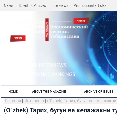
News
Scientific Articles
Interviews
Promotional articles
HOME
ABOUT THE MAGAZINE
ARCHIVE OF ISSUES
Главная
|
Интервью
|
(O´zbek) Тарих, бугун ва келажакн
(O´zbek) Тарих, бугун ва келажакни