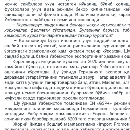
немис сайёҳлари учун исталган йўналиш бўлиб қо­лиш
фуқаролари учун виза режими бекор қилингани­дан кей
сайёҳлар сони 52 фоизга ошди. Ишончим комилки, каран
Ўзбекис­тонга сайёҳлар оқими яна тикла­нади.
– Коронавирус пандемияси фонида жаҳон иқтисодиёти тур
корхоналар фаолияти тўхтатилди. Буларнинг барчаси Ўзб
ҳамкорлик кўрсаткичларига қан­дай таъсир кўрсатди?
– Коронавирус бутун инсоният учун жиддий синовга а
салбий таъсир кўрсатиб, унинг ривожланиш суръатлари 
ўртасидаги ҳамкорликка ҳам қисман таъсир кўрсатди. Ш
сақлаб қолиш, балки Ўзбекистон экспортининг ҳажмини о
Коронавирус инқирози кузатил­ган 2020 йилнинг якунл
камайган бўлса-да, статистик маълумотлар Ўзбекистон т
ошганини кўрсатади. Шу ўринда Германияга экспорт қи
даражада ўзгараётганини таъкидлаш зарур – агар аввалги й
энди катта улушни тайёр товарлар банд этган. Масалан, ил
маҳ­сулотлар сифатида тақдим этилган бўлса, эндиликда ко
машҳур немис брендларининг буюртмаси бўйича тайёр маҳ
нуфузли савдо тармоқлари орқали сотилмоқда.
Шу ўринда Ўзбекистон томонидан ЕИ «GSP+» режими «
мақомининг олиниши масаласида Германиянинг қўллаб-қ
истардим. Ушбу мақом мамлакатимизга Европа бозорига 
сонини икки баробар ошириб, 6200 тага етказиш имконини 
Жорий йилдан бошлаб мамлакатимиз «Import Promotion
лойиҳасига киритилган, кузда эса Ўзбекистон корхонал