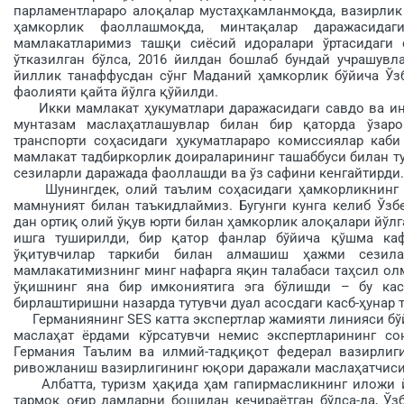
парламентлараро ало­қалар мустаҳкамланмоқда, вазирлик
ҳамкорлик фаол­лашмоқда, минтақалар даражасида
мамлакатларимиз ташқи сиёсий идоралари ўртасидаги 
ўтказилган бўлса, 2016 йилдан бошлаб бундай учрашувла
йиллик танаф­фусдан сўнг Маданий ҳамкорлик бў­йича Ў
фаолияти қайта йўлга қўйилди.
Икки мамлакат ҳукуматлари даражасидаги савдо ва инве
мунтазам маслаҳатлашувлар билан бир қаторда ўзаро
транспорти соҳасидаги ҳуку­матлараро комиссиялар каб
мамлакат тадбиркорлик доираларининг ташаббуси билан т
сезиларли даражада фаоллашди ва ўз сафини кенгайтирди.
Шунингдек, олий таълим соҳаси­даги ҳамкорликнинг м
мамнуният билан таъкидлаймиз. Бугунги кунга келиб Ўзб
дан ортиқ олий ўқув юрти билан ҳамкорлик алоқалари йўлга
ишга туширилди, бир қатор фанлар бўйича қўшма каф
ўқитувчилар таркиби билан алмашиш ҳажми сезила
мамлакатимизнинг минг нафарга яқин талабаси таҳсил ол
ўқишнинг яна бир имкониятига эга бўлишди – бу ка
бирлаштиришни назарда тутувчи дуал асосдаги касб-ҳунар 
Германиянинг SES катта эксперт­лар жамияти линияси бўй
маслаҳат ёрдами кўрсатувчи немис экспертларининг с
Германия Таълим ва илмий-тадқиқот федерал вазирлиг
ривожланиш вазирлигининг юқори даражали мас­лаҳатчиси
Албатта, туризм ҳақида ҳам гапирмасликнинг иложи йў
тармоқ оғир дамларни бошидан кечираётган бўлса-да, Ўз