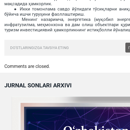
мақсадида ҳамкорлик.
● Икки томонлама савдо йўлидаги тўсиқларни аниқла
бўйича ишчи гуруҳини фаоллаштириш.
Менинг назаримча, энергетика (муқобил энергетик
инфратузилма, меҳмонхона ва дам олиш объектлари қури
туризм инвестициявий ҳамкорликнинг истиқболли йўнали
DO'STLARINGIZGA TAVSIYA ETING
Comments are closed.
JURNAL SONLARI ARXIVI