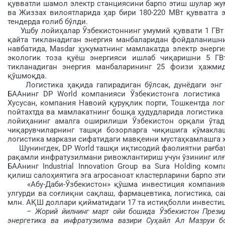
қувватли шамол электр станциясини барпо этиш шулар жу
ва Жиззах вилоятларида ҳар бири 180-220 МВт қувватга 
тендерда ғолиб бўлди.
Ушбу лойиҳалар Ўзбекистоннинг умумий қуввати 1 ГВт б
қайта тикланадиган энергия манбаларидан фойдаланишни
навбатида, Masdar ҳукуматнинг мамлакатда электр энерги
экологик тоза қуёш энергияси ишлаб чиқаришни 5 ГВт
тикланадиган энергия манбаларининг 25 фоизи ҳажмид
қўшмоқда.
Логистика ҳақида гапирадиган бўлсак, дунёдаги энг й
БААнинг DP World компанияси Ўзбекистонга логистика
Хусусан, компания Навоий қуруқлик порти, Тошкентда лог
пойтахтда ва мамлакатнинг бошқа ҳудудларида логис­тик
лойиҳанинг амалга оширилиши Ўзбекистон орқали ўта
чиқарувчиларнинг ташқи бозорларга чиқишига кўмакла
логистика маркази сифатидаги мавқеини мустаҳкамлашга 
Шунингдек, DP World ташқи иқтисодий фаолиятни рағбат
рақамли инфратузилмани ривожлантириш учун ўзининг илғ
БААнинг Industrial Innovation Group ва Sura Holding ко
қилиш сало­ҳиятига эга агросаноат кластерларини барпо э
«Абу-Даби-Ўзбекистон» қўшма инвестиция компанияси
улгурди ва соғ­лиқни сақлаш, фармацевтика, логистика, с
млн. АҚШ доллари қийматидаги 17 та ис­тиқболли инвести
– Жорий йилнинг март ойи бошида Ўзбекистон През
энергетика ва инфратузилма вазири Суҳайл Ал Мазруи б