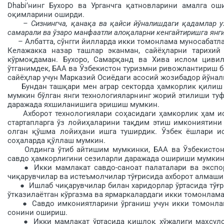
Dhabi’нинг Бухоро ва Урганчга қатновларини амалга ош
оқимларини оширди.
– Сизнингча, қанақа ва қайси йўналишдаги қа­дамлар 
самарали ва ўзаро манфаатли ало­қаларни кенгайтиришга янги
– Албатта, сўнгги йилларда икки томонлама муносабатла
Келажакка назар ташлар эканман, сайёҳларни тарихий
кўрмоқдаман. Бухоро, Самарқанд ва Хива ислом цивил
ўтганимдек, БАА ва Ўзбекистон туризмни ривожлантириш б
сайёҳлар учун Марказий Осиёдаги асосий жозибадор йўна
Бундан ташқари мен аграр секторда ҳамкорлик қи­лиш у
мумкин бўлган янги технологияларнинг жорий этилиши туф
даражада яхшиланишига эришиш мумкин.
Ахборот технологиялари соҳасидаги ҳамкорлик ҳам ист
стартапларга ўз лойиҳаларини тақдим этиш имкониятини 
олган қўшма лойиҳани ишга туширдик. Ўзбек ёшлари ис
соҳаларда қўллаш мумкин.
Олдинга ўтиб айтишим мумкинки, БАА ва Ўзбекистон қ
савдо ҳамкорлигини сезиларли даражада ошириши мумкинл
● Икки мамлакат савдо-саноат палаталари ва экспорт 
чиқарувчилар ва истеъмолчилар тўғрисида ахборот алмаши
● Ишлаб чиқарувчилар билан харидорлар ўртасида тўғри
ўтказилаётган кўргазма ва ярмаркалардаги икки томонлам
● Савдо имкониятларини ўрганиш учун икки томонлама 
сонини ошириш.
● Икки мамлакат ўртасида қишлоқ хўжалиги маҳ­суло