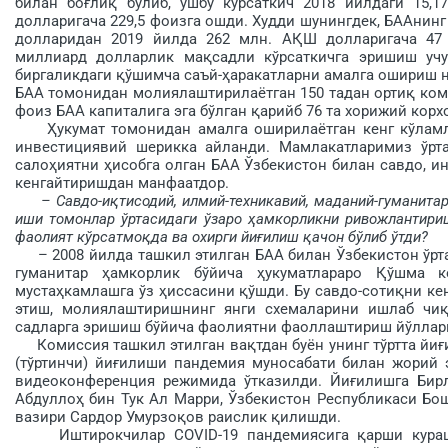
билан боғлиқ бўлиб, ушбу кўрсаткич 2018 йилдаги 15
долларигача 229,5 фоизга ошди. Худди шунингдек, БААнин
долларидан 2019 йилда 262 млн. АҚШ долларигача 47
миллиард долларлик мақсадли кўрсаткичга эришиш уч
биргаликдаги қўшимча саъй-ҳаракат­ларни амалга ошириш ни
БАА томонидан молиялаштирилаётган 150 тадан ортиқ комп
фоиз БАА капиталига эга бўлган қарийб 76 та хорижий корх
Ҳукумат томонидан амалга оширилаётган кенг кўламли
инвестициявий шерикка айланди. Мамлакатларимиз ўрта
салоҳиятни ҳисобга олган БАА Ўзбекистон билан савдо, и
кенгайтиришдан манфаатдор.
– Савдо-иқтисодий, илмий-техникавий, маданий-гуманит
иши томонлар ўртасидаги ўзаро ҳам­корликни ривожлантир
фаолият кўрсат­моқда ва охирги йиғилиш қачон бўлиб ўтди?
– 2008 йилда ташкил этилган БАА билан Ўзбекистон ўрта
гуманитар ҳамкорлик бўйича ҳукуматлараро Қўшма к
мустаҳкамлашга ўз ҳиссасини қўшди. Бу савдо-сотиқни к
этиш, молиялаштиришнинг янги схемаларини ишлаб чиқ
садларга эришиш бўйича фаолиятни фаоллаштириш йўллари
Комиссия ташкил этилган вақтдан буён унинг тўртта йиғи
(тўртинчи) йиғилиши пандемия муносабати билан жорий 
видеоконференция режимида ўтказилди. Йиғилишга Бир
Абдуллоҳ бин Тук Ал Марри, Ўзбекистон Республикаси Бо
вазири Сардор Умурзоқов раислик қилишди.
Иштирокчилар COVID-19 пандемиясига қарши курашд