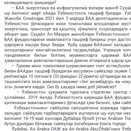
келишувларга эришилди?
– БАА энергетика ва инфратузилма вазири жаноб Суҳай
шу йилнинг март ойида Ўзбекистонга ташриф буюрди. Ўз
Жаноби Олийлари 2021 йил 3 мартда БАА делегациясини қ
Ўзбекистон ўртасидаги икки томонлама алоқаларни мус­т
энергетика, транспорт ва қишлоқ хўжалиги соҳаларидаги
иборат эди. Суҳайл Ал Мазруи жа­ноблари Ўзбе­кистоннинг
БАА фуқа­роларини мамлакатга ташриф буюриш учун дастл
қарорига юқори баҳо берди. Ушбу қадам БААнинг халқаро
алоқаларнинг кенгайганлигини тасдиқлайди. Учрашув чоғ
пандемияси билан боғлиқ муаммоларга қарамай БА
ҳамкорликни ривожлантиришни давом эттиришга қарор қи
– Туризм икки томонлама шерикликнинг ғоят истиқболли
билан БААдан ташриф бурадиган мусулмон сайёҳлар оқими 1,5
рейтингида 10 по­ғонага (32-ўриндан 22-ўринга) кўтарилди ва
ташкилотига аъзо мамлакатларнинг «Энг жозибадор» ва «юқо
эга» ўнлигига кирди. Сиз бу ҳақида нима деб ўйлайсиз?
– Ўзбекистон ҳукумати туризмга стратегик сектор си
ҳолайман. 2019 йилда Ўзбекистонга киришда БАА фуқа­ро
қилиниши мамлакатларимиз ўртасида ҳам бизнес, ҳам сай
Ўзбекистоннинг сайёҳлик салоҳиятини хорижда тар­ғиб
халқаро сайёҳлик тадбирларидаги иштироки шу нуқтаи наз
йилнинг 16-19 май кунлари Дубайда бўлиб ўтган Arabian Tr
бутун дунёдан бўлажак сайёҳлар эътиборини ўзига тортди.
flydubai, Air Arabia ОАЖ ва Air Arabia Abu-Dhabi’нинг Ўз