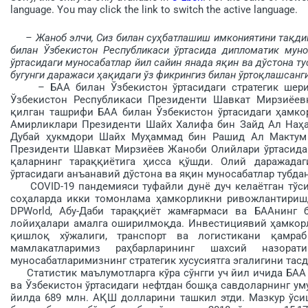
language. You may click the link to switch the active language.
– Жаноб элчи, Сиз билан суҳбатлашиш имкония­тини тақди
билан Ўзбекистон Республикаси ўртасида дипломатик муно
ўртасидаги муносабатлар йил сайин янада яқин ва дўстона т
бугунги даражаси ҳақидаги ўз фикрингиз билан ўртоқлашсанги
– БАА билан Ўзбекистон ўртасидаги стратегик шерик
Ўзбекистон Республикаси Президенти Шавкат Мирзиёев
қилган ташрифи БАА билан Ўзбекистон ўртасидаги ҳамко
Амирликлари Президенти Шайх Халифа бин Зайд Ал Наҳаё
Дубай ҳукмдори Шайх Муҳаммад бин Рашид Ал Мактум Ҳ
Президенти Шавкат Мирзиёев Жаноби Олийлари ўртасидаги
қаларнинг та­раққиётига ҳисса қўшди. Олий даражада
ўртасидаги анъанавий дўстона ва яқин муносабатлар тубдан
COVID-19 пандемияси туфайли дунё дуч келаётган тўсиқ
соҳаларда икки томонлама ҳамкорликни ривожлантиришда
DPWorld, Абу-Даби тараққиёт жамғармаси ва БААнинг
лойиҳалари амалга оширилмоқда. Инвестициявий ҳамкорл
қишлоқ хўжалиги, транспорт ва логис­тикани қамр
мамлакатларимиз раҳбарларининг шахсий назор
муносабатларимизнинг стратегик хусусиятга эгалигини тас­
Статистик маълумотларга кўра сўнгги уч йил ичида БАА 
ва Ўзбекистон ўртасидаги нефтдан бошқа савдоларнинг ум
йилда 689 млн. АҚШ долларини ташкил этди. Мазкур ўси