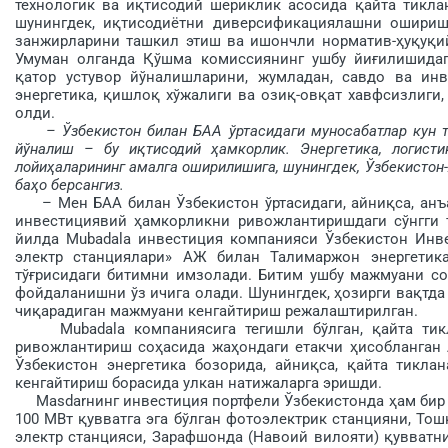
технологик ва иқтисодий шериклик асосида қайта тик­л
шунингдек, иқтисодиётни диверсификациялашни ошириш,
занжирларини ташкил этиш ва ишончли нор­матив-ҳуқуқи
Умуман олганда Қўшма комиссиянинг ушбу йиғилишидаг
қатор устувор йўналишларини, жумладан, савдо ва инве
энергетика, қишлоқ хўжалиги ва озиқ-овқат хавфсизлиги, 
олди.
– Ўзбекистон билан БАА ўртасидаги муносабатлар кун 
йўналиш – бу иқтисодий ҳамкорлик. Энергетика, логист
лойиҳаларининг амалга оширилишига, шунингдек, Ўзбекистон
баҳо бер­сангиз.
– Мен БАА билан Ўзбекистон ўртасидаги, айниқса, анъа
инвестициявий ҳамкорликни ривожлантиришдаги сўнгги 
йилда Mubadala инвестиция компанияси Ўзбекис­тон Инв
электр станциялари» АЖ билан Талимаржон энергетик
тўғрисидаги битимни имзолади. Битим ушбу мажмуани с
фойдаланишни ўз ичига олади. Шунингдек, ҳозирги вақтда 
чиқарадиган мажмуани кенгайтириш режалаштирилган.
Mubadala компаниясига тегишли бўлган, қайта тик­л
ривожлантириш соҳасида жаҳондаги етакчи ҳисобланган Ab
Ўзбекистон энергетика бозорида, айниқса, қайта тикла
кенгайтириш борасида улкан натижаларга эришди.
Masdarнинг инвестиция портфели Ўзбекистонда ҳам бир қ
100 МВт қувватга эга бўлган фотоэлектрик стан­цияни, Тош
электр станцияси, Зарафшонда (Навоий вилояти) қувватни