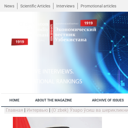
News
Scientific Articles
Interviews
Promotional articles
HOME
ABOUT THE MAGAZINE
ARCHIVE OF ISSUES
Главная
|
Интервью
|
(O´zbek) Ўзаро ўсиш ва шерикликн