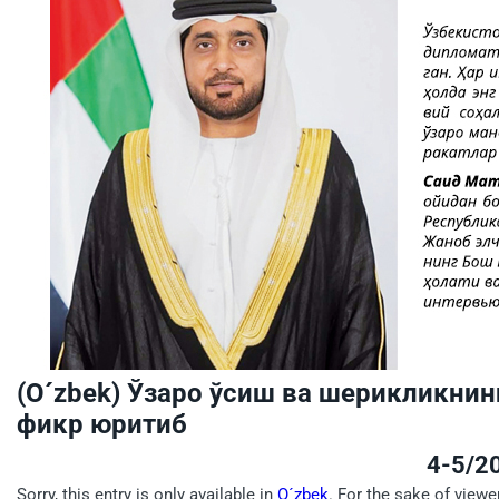
(O´zbek) Ўзаро ўсиш ва шерикликнин
фикр юритиб
4-5/2
Sorry, this entry is only available in
O´zbek
. For the sake of viewe