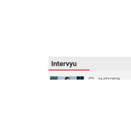
Intervyu
16/02/2026
Uzbekistan on the Path to an Open Financial Mar
16/02/2026
One of the Most Efficient Banks in Serving Corpo
Clients