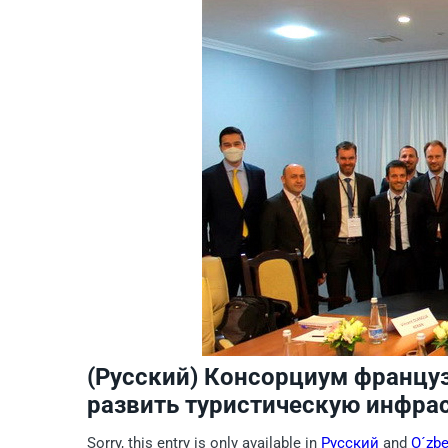
(Русский) Консорциум францу
развить туристическую инфра
Sorry, this entry is only available in
Русский
and
O´zb