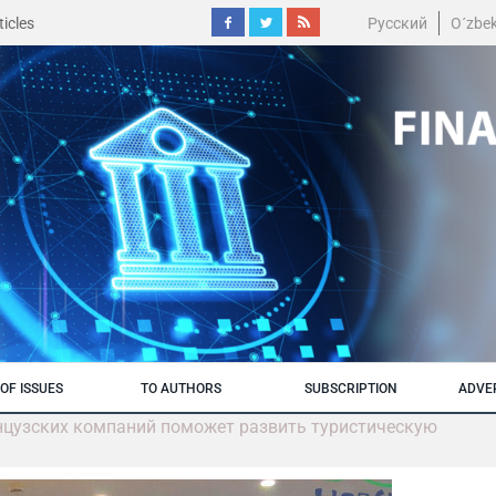
icles
Русский
O´zbe
OF ISSUES
TO AUTHORS
SUBSCRIPTION
ADVE
нцузских компаний поможет развить туристическую