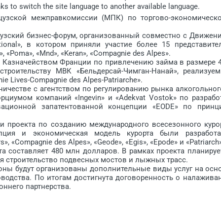
nks to switch the site language to another available language.
узской межправкомиссии (МПК) по торгово-экономическ
зский бизнес-форум, организованный совместно с Движен
tional», в котором приняли участие более 15 представите
 «Poma», «Mnd», «Keran», «Сompagnie des Alpes».
азначейством Франции по привлечению займа в размере 4
троительству МВК «Бельдерсай-Чимган-Нанай», реализуе
Lives-Compagnie des Alpes-Patriarche».
ичестве с агентством по регулированию рынка алкогольног
рциумом компаний «Ingevin» и «Adekvat Vostok» по разрабо
вационной запатентованной концепции «EODE» по принц
проекта по созданию международного всесезонного куро
цепция и экономическая модель курорта были разработ
 «Compagnie des Alpes», «Geode», «Egis», «Epode» и «Patriarch»
 составляет 480 млн долларов. В рамках проекта планируе
ая строительство подвесных мостов и лыжных трасс.
ны будут организованы дополнительные виды услуг на осн
оводства. По итогам достигнута договоренность о налажива
оннего партнерства.