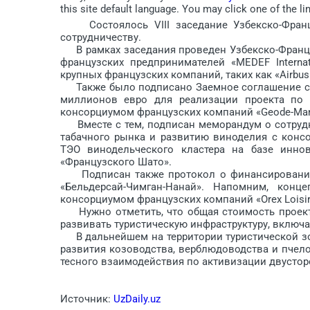
this site default language. You may click one of the li
Состоялось VIII заседание Узбекско-Франц
сотрудничеству.
В рамках заседания проведен Узбекско-Францу
французских предпринимателей «MEDEF Interna
крупных французских компаний, таких как «Airbus»,
Также было подписано Заемное соглашение с К
миллионов евро для реализации проекта по с
консорциумом французских компаний «Geode-Manie 
Вместе с тем, подписан меморандум о сотрудн
табачного рынка и развитию виноделия с консо
ТЭО винодельческого кластера на базе инно
«Французского Шато».
Подписан также протокол о финансировании 
«Бельдерсай-Чимган-Нанай». Напомним, кон
консорциумом французских компаний «Orex Loisirs»,
Нужно отметить, что общая стоимость проекта
развивать туристическую инфраструктуру, включ
В дальнейшем на территории туристической зо
развития козоводства, верблюдоводства и пчел
тесного взаимодействия по активизации двустор
Источник:
UzDaily.uz