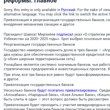
реформы. Главное
Sorry, this entry is only available in
Русский
. For the sake of vie
alternative language. You may click the link to switch the active 
Приватизация и реорганизация государственных банков, с
внедрение механизма санации и другое.
Президент Шавкат Мирзиёев
подписал
указ «О стратегии 
Узбекистан на 2020−2025 годы». Spot выбрал основные мо
Реорганизация государственных банков
Государство намерено сохранить долю в трех банках — «Аг
два нужны для обеспечения государственной кредитной по
(у обоих широкая территориальная сеть).
Узнацбанк является системно значимым банком, чья работ
стратегических предприятий и инвестиционных проектов. К
При этом, все три банка все равно будут трансформированы
и другое.
Приватизация государственных банков
Несколько банков
будут поэтапно приватизированы
. Сред
«Алокабанк», «Народный банк», «Азия Альянс Банк», «Кишл
быть слиты в один — этот вопрос должен быть рассмотрен 
Приватизация будет проходить с участие международных 
корпорации, Европейским банком реконструкции и развития,