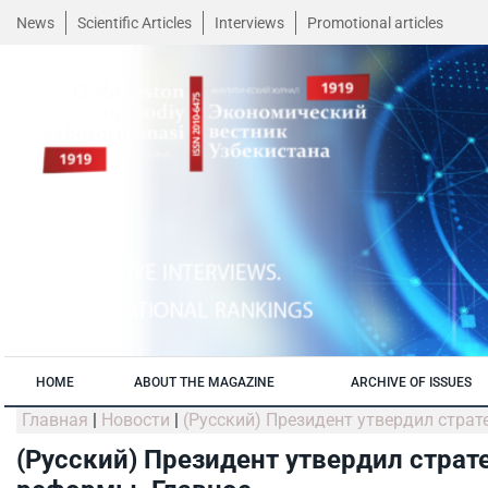
News
Scientific Articles
Interviews
Promotional articles
HOME
ABOUT THE MAGAZINE
ARCHIVE OF ISSUES
Главная
|
Новости
|
(Русский) Президент утвердил стра
(Русский) Президент утвердил страт