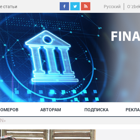
е статьи
Русский
O´zbe
НОМЕРОВ
АВТОРАМ
ПОДПИСКА
РЕКЛ
AN»