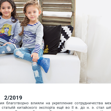
2/2019
лаготворно влияли на ук­реп­ление сотрудничест­ва ме
статьёй китайского экспорта ещё во II в. до н. э. стал шё