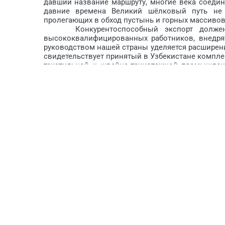
давший название маршруту, многие века соедин
давние времена Великий шёлковый путь не 
пролегающих в обход пустынь и горных массивов. С
Конкурентоспособный экспорт должен б
высококвалифицированных работников, внед­ря
руководством нашей страны уделяется расширен
свидетельствует принятый в Узбекистане компл
текстильной и швейно-трикотажной промышленн
экспорта при Министерст­ве инвестиций и внеш
Президента Респуб­лики Узбекистан от 20 де­кабр
in Uzbekistan» по продвижению отечественны
национальных выс­тавок, а также различные 
консультативная поддерж­ка, юридические услуг
таможенного администрирования, ценообразо
сертификации, содействие в поиске покупателей и
Текстильная отрасль играет существенную р
Количество текстильных предприятий, вовлечённ
2018 г. Узбекистан экспортировал текстильную п
общего объёма экспортных операций.
В 55 стран мира осуществлён экспорт новых
махровые швейные изделия, домашний текстиль, м
чее. В структуре экспорта доля товаров с высо
более 46 процентов. С учётом устойчивого и 
продукцию на мировом товарном рынке проводит
альтернативных рынков сбыта стран ЕС, Америк