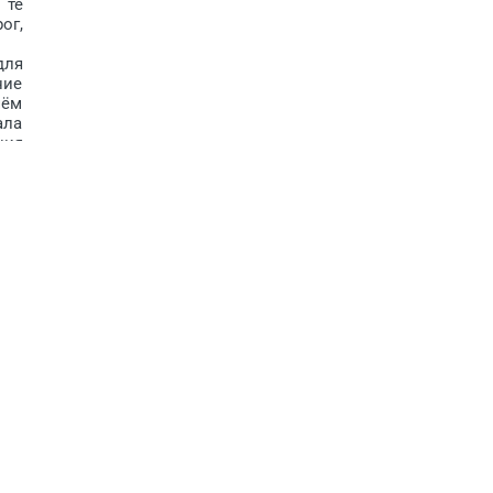
 те
ог,
для
ние
чём
ала
ния
нию
ade
ние
но-
о и
и и
ны.
. В
 от
но,
ро­
ила
ную
ску
ША,