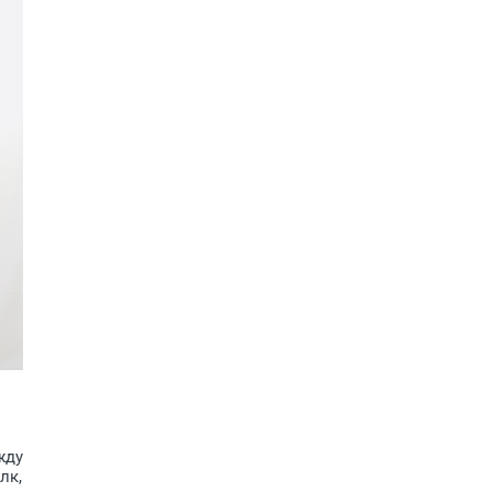
жду
лк,