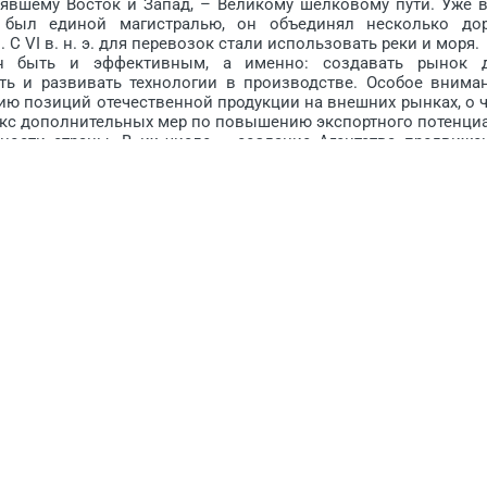
явшему Восток и Запад, – Великому шёлковому пути. Уже в
был единой магистралью, он объединял несколько дор
 VI в. н. э. для перево­зок стали использовать реки и моря.
ыть и эффективным, а именно: создавать рынок 
ть и развивать технологии в производстве. Особое внима
ию позиций отечественной продукции на внешних рынках, о 
екс дополнительных мер по повышению экспортного потенци
ости страны. В их числе – создание Агентства продвиже
ней торговли Респуб­лики Узбекистан согласно Постановле
я 2018 г., в задачи которого входят реализация программы «M
х брендов и товаров за рубежом, в т.ч. через проведе
виды содействия организациям-экспортёрам (информацион
и, финансовая, маркетинговая помощь, в вопросах налоговог
вания, внедрения международных систем стандартизаци
 другие).
оль в экономике и, в частности, экспорте нашей стра
ых в экспортную деятельность, достигло более 1000 еди­ниц
родукцию на 1,6 млрд долл. США, что составляет более 10 %
 видов продукции: компактная пряжа, палаточное полот
еланжевая пряжа, поп­лин, технические ткани, этикетки и п
кой добавленной стоимостью в общем объёме экспорта состав
всё возрастающего спроса на отечественную хлопчатобумаж
ся работа по развитию географии экспорта продукции, пои
и и Юго-Восточной Азии. Уже освоены новые рынки сбыта: С