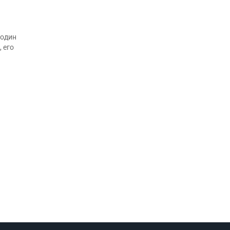
 один
 его