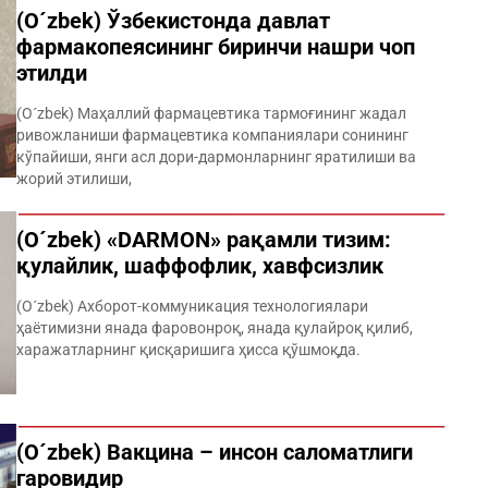
(O´zbek) Ўзбекистонда давлат
фармакопеясининг биринчи нашри чоп
этилди
(O´zbek) Маҳаллий фармацевтика тармоғининг жадал
ривожланиши фармацевтика компаниялари сонининг
кўпайиши, янги асл дори-дармонларнинг яратилиши ва
жорий этилиши,
(O´zbek) «DARMON» рақамли тизим:
қулайлик, шаффофлик, хавфсизлик
(O´zbek) Ахборот-коммуникация технологиялари
ҳаётимизни янада фаровонроқ, янада қулайроқ қилиб,
харажатларнинг қисқаришига ҳис­са қўшмоқда.
(O´zbek) Вакцина – инсон саломатлиги
гаровидир