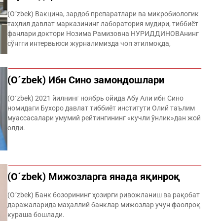
(O´zbek) Вакцина, зардоб препаратлари ва микробиологик
таҳлил давлат марказининг лаборатория мудири, тиббиёт
фанлари доктори Нозима Рамизовна НУРИДДИНОВАнинг
сўнгги интервьюси журналимизда чоп этилмоқда,
(O´zbek) Ибн Сино замондошлари
(O´zbek) 2021 йилнинг ноябрь ойида Абу Али ибн Сино
номидаги Бухоро давлат тиббиёт институти Олий таълим
муассасалари умумий рейтингининг «кучли ўнлик»дан жой
олди.
(O´zbek) Мижозларга янада яқинроқ
(O´zbek) Банк бозорининг ҳозирги ривожланиш ва рақобат
даражаларида ма­ҳаллий банклар мижозлар учун фаол­роқ
кураша бошлади.