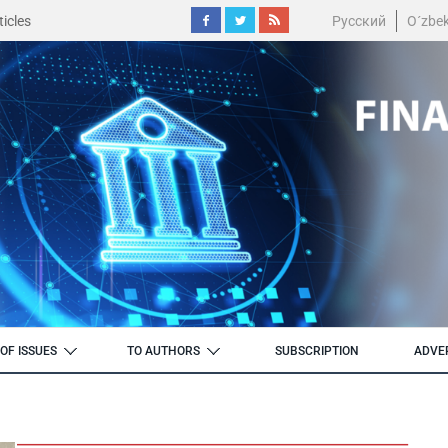
icles
Русский
O´zbe
OF ISSUES
TO AUTHORS
SUBSCRIPTION
ADVE